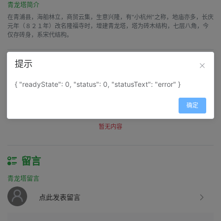
青龙塔简介
在青浦县，海舶林立，商贸云集，生意兴隆，有“小杭州”之称，地庙亦多，长庆
元年（８２１年）改名隆福寺时，增建青龙塔，塔为砖木结构，七层八角，今
仅存砖身，系宋代结构。
提示
评价
青龙塔评价
{ "readyState": 0, "status": 0, "statusText": "error" }
得分：
0
确定
筛选：
暂无内容
留言
青龙塔留言
点此发表留言