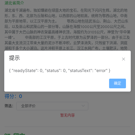
湖北省简介
湖北省千湖遍布，独如镶嵌在绿茵大地的宝石，在阳光下闪闪生辉。湖北的地
形，东、西、北部为丘陵和山地，以西部的山地较高，统称为鄂西山地，中南
部为平原地带，以江汉平原为主。 鄂西山地包括武当山、荆山、大巴山东
段，以及巫山和武陵山的一部分等，山脉在海拔1000公尺至2000公尺之间。
其中属于大巴山脉的神农架最高峰神农顶，海拔约为3105公尺，神誉为“华中第
一峰”。 中南部的江汉平原，于上古时代原为云梦泽的一部分。由于长江及
其最大支流汉江带来大量的泥沙不断冲积，云梦泽消失，只残留下洪湖、洞庭
湖和千多个大小湖泊。这片冲积平原上长江、汉江水网广布，土壤肥沃，地势
平坦，遂成了一处鱼米之乡。 旅游湖北以秋季为宜。最好避开夏季酷热的日
提示
子，尤其是七、八月，天气最为闷热。
{ "readyState": 0, "status": 0, "statusText": "error" }
评价
确定
湖北省评价
得分：
0
筛选：
暂无内容