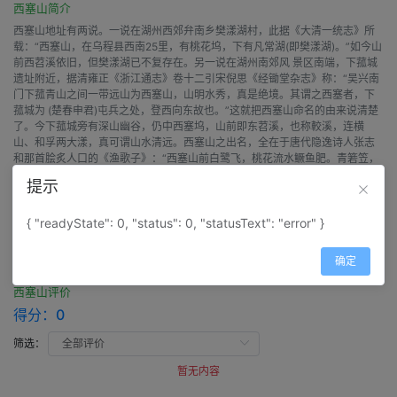
西塞山简介
西塞山地址有两说。一说在湖州西郊弁南乡樊漾湖村，此据《大清一统志》所
载：“西塞山，在乌程县西南25里，有桃花坞，下有凡常湖(即樊漾湖)。”如今山
前西苕溪依旧，但樊漾湖已不复存在。另一说在湖州南郊风 景区南端，下菰城
遗址附近，据清雍正《浙江通志》卷十二引宋倪思《经锄堂杂志》称：“吴兴南
门下菰青山之间一带远山为西塞山，山明水秀，真是绝境。其谓之西塞者，下
菰城为 (楚春申君)屯兵之处，登西向东故也。”这就把西塞山命名的由来说清楚
了。今下菰城旁有深山幽谷，仍中西塞坞，山前即东苕溪，也称較溪，连横
山、和孚两大漾，真可谓山水清远。西塞山之出名，全在于唐代隐逸诗人张志
和那首脍炙人口的《渔歌子》：“西塞山前白鹭飞，桃花流水鳜鱼肥。青箬笠，
绿蓑衣，斜风细雨不须归。”据《竹坡词话》载，当时“和《渔歌子》者无算”，
提示
此词传到日本，平安朝嵯峨天皇就有和词5首，它同唐张继写苏州寒山寺的那首
《枫桥夜泊》一样，传唱千古，名扬中外。
{ "readyState": 0, "status": 0, "statusText": "error" }
评价
确定
西塞山评价
得分：
0
筛选：
暂无内容