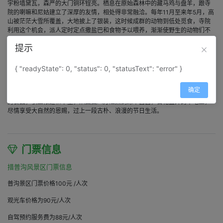
宇粉墙黛瓦，森严的大门铜环锃亮。栖息在原始森林中的藏马鸡与盘羊，跟寺
院的喇嘛和尼姑建立了深厚的友情，相处得非常融洽。每年11月至来年5月，高
山被茫茫大雪所覆盖，大地披上了银装，这时候成群的动物到低处觅食，寺院
利用这个机会，派人定时定点撒盐巴和食物予以喂养，渐渐使野生的动物们不
再怕穿红色袈裟的人，到后来居然无所顾忌地进入寺院觅食。 神秘的拥措湖和
提示
小海子，富饶美丽的章德大草原，纯朴自然的毛垭坝牧区风光、秀丽的海子
山，更使措普沟景区增添了诱人的姿色。 措普沟一带牧民精湛的马术在康巴藏
区颇有名气，享有“藏族马术之乡”的美称，相传起源于藏族英雄格萨尔时代的一
{ "readyState": 0, "status": 0, "statusText": "error" }
年一度的措拉区赛马会，于藏历六月在措普湖畔的草原上举行。节日期间，除
举行全区四个乡的赛马活动外，还要进行由措普寺主持的祭山祭湖活动，举行
确定
各乡村锅庄舞比赛。届时，人们身着艳丽的服饰，骑上肥壮的骏马，带上丰盛
的食品，驮上帐篷和卡垫，从四面八方汇集到绿草茵茵，百花盛开的草地上，
尽情享受大自然的恩赐，过上一段古朴、浪漫的节日生活。
门票信息
措普沟风景区门票信息
普沟景区门票价格100元 /人次
观光车价格为90元/人次
自驾预约服务费为88元/人次