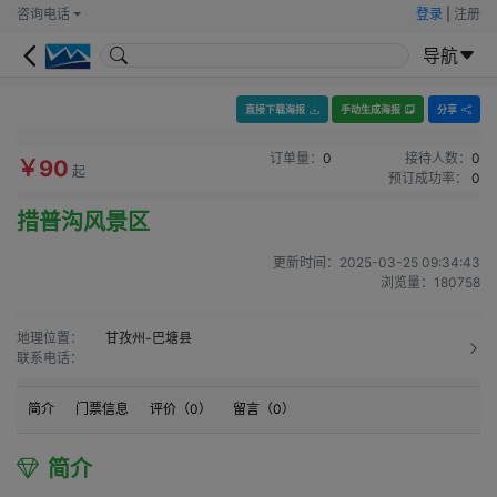
咨询电话
登录
|
注册
导航
直接下载海报
手动生成海报
分享
订单量：
0
接待人数：
0
￥90
起
预订成功率：
0
措普沟风景区
更新时间：
2025-03-25 09:34:43
浏览量：
180758
地理位置：
甘孜州-巴塘县
联系电话：
简介
门票信息
评价（
0
）
留言（
0
）
简介