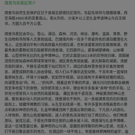
措普沟风景区简介
措普沟自然生态保护区位于县城北部措拉区境内，东起毛垭坝与理塘接壤，西
至海拔4860米的亚素高山，南从列衣、沙溪乡以上至扎金甲波神山与白玉相
邻，方圆九百平方公里。
措普沟景区由华山、雪山、湖泊、森林、河流、峡谷、瀑布、温泉、草原、野
生动物和寺院等人文景观组成。巴塘境内有一百多个奇姿异色的湖泊撒落在大
地上，这些湖泊中有川西高原最大的措拉湖，也有深邃莫测的亚莫措根湖，而
最秀美的要数松耳石般碧翠的措普湖。它四面环山，紧靠峭壁嶙峋、山体裸
露、山型奇特无比的扎金甲博神山，它的正面是5833米的尼特岗日峰，周围被
茂密的原始森林和翠绿草坡环抱；湖区景色秀丽妩媚，波光粼粼的湖面，清碧
亮丽的湖水，平静无语地置于灿烂阳光下。湖边的森林里有很多珍禽异兽栖
息，湖里成群的鱼儿自由穿梭，但人们从不捕杀这些动物，千百年来一直保持
着原始生态，环境十分幽静，犹如世外桃源。站在插有许多嘛呢经幡的湖边，
向湖里发出“呜、呜……”的叫声，随着这有节奏的声波，鳞光闪闪的鱼群会蜂拥
而至争抢投下的食物，当你把手放入水中，便会有许多鱼来“亲吻”你的手指，让
你充分感受到人与自然的高度和谐。 藏区各地千姿百态、神秘莫测的神山圣
湖，都有美妙动人的民间传说，措普湖也不例外。沿一条缀满青苔的石阶路拾
级而上，按藏传佛教的习俗，从左至右绕湖一周，有许多富有诗情画意的小景
点和美妙神奇的传说。扎金甲搏峰顶两个直插云霄的峰尖，下凡到人间游玩，
人祥地和，湖光山色斑斓绚丽，迷人的景色深深地打动了两位的心，他们畅意
游玩，留连忘返，于是化作雄伟壮丽的山峰永留人间。措普湖与扎金甲博峰，
是这一区域里最壮美、最神奇的山与湖，是藏民崇拜敬仰的神山圣湖，也是人
们节假日聚会娱乐的地方。 在湖边的一块平地上，有座被林莽掩映的庙宇，庙