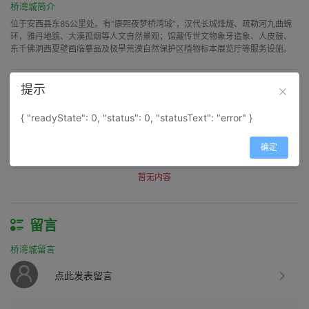
桥湾城简介
位于安西县东85公里处。有“康熙夜梦桥湾城”，汉代长城烽燧、疏勒河九曲蜿
环，雅丹地貌、大漠孤烟等人文自然景观；馆藏传世文物象牙造象、人皮鼓、
东千佛洞西夏壁画临摹品及极旱荒漠自然保护区植物标本展览厅等服务设施。
提示
评价
桥湾城评价
{ "readyState": 0, "status": 0, "statusText": "error" }
得分：
0
确定
筛选：
暂无内容
留言
桥湾城留言
点此发表留言