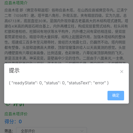
应县木塔简介
应县木塔 即（佛宫寺释迦塔）俗称应县木塔， 在山西应县城佛宫寺内。辽清宁
二年（1056年）建。塔平面八角形，外观五层，夹有暗层四级，实为九层。总
高67.13米，底层直径30米。是国内外现存最古老最高大的木结构塔式建筑。塔
建在4米高的两层石砌台基上，内外两槽立柱，构成双层套筒式结构，柱头间有
栏额和普柏枋，柱脚间有地伏等水平构件，内外槽之间有梁枋相连接，使双层
套筒紧密结合。暗层中用大量斜撑，结构上起圈梁作用，加强木塔结构的整体
性。塔建成三百多年至元顺帝时，曾经历大地震七日，仍巍然不动。塔内明层
都有塑像，头层释迦佛高大肃穆，顶部穹窿藻井给人以天高莫测的感觉。头层
内槽壁面有六尊如来画像，比例适度，色彩鲜艳，六尊如来顶部两侧的飞天，
更是活泼丰满，神采奕奕，是壁画中少见的佳作。二层由于八面来光,一主佛、
两位菩萨和两位胁从排列，姿态生动。三层塑四方佛，面向四方。五层塑释迦
坐像于中央、八大菩萨分坐八方。利用塔心无暗层的高大空间布置塑像，以增
提示
强佛像的庄严，是建筑结构与使用功能设计合理的典范。近年来在整修塑像
时，发现一批辽代写经，刻经和木板套色绢质佛像画等珍贵文物，在进一步研
{ "readyState": 0, "status": 0, "statusText": "error" }
究辽代的政治，经济，文化，宗教活动等方面具有重要意义。
确定
评价
应县木塔评价
得分：
0
筛选：