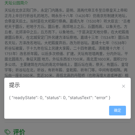
天坛公园简介
天坛在北京正阳门外，永定门内路东。是明、清两代帝王冬至日祭皇天上帝和
正月上辛日行祈谷礼的地方。明永乐十八年（1420年）仿南京形制建天地坛，
合祭皇天后土。当时是在大祀殿行祭典。嘉靖九年（1530年）听大臣言：“古者
祀天于圜丘，祀地于方丘。圜丘者，南郊地上之丘，丘圜而高，以象天也。方
丘者，北郊泽中之丘，丘方而下，以象地也。”于是决定天地分祭，在大祀殿南
建圜丘祭天，在北城安定门外另建方泽坛祭地。嘉靖十三年（1534年）圜丘改
名天坛，方泽改名地坛。大祀殿废弃后，改为祈谷坛。嘉靖十七年（1538年）
祈谷坛被废，于十九年在坛上另建大享殿，二十四年建成。清乾隆十六年（
1751年）改名祈年殿。以后多次修缮、扩建。天坛有垣墙两重，分内外坛，平
面北圆南方，象征天圆 地方。外坛东西长1700米，南北宽1600米，面积270
多公顷。 主要建筑在内坛的南北中轴线上，圜丘坛在南，祭天，有圜丘、皇穹
宇等；祈谷坛在北，祈谷，有祈年殿、皇乾殿、祈年门等，中间有墙相隔。两
坛由一座长360米、宽近30米、南低北高的丹陛桥（也称海墁大道或神道）相
连。内坛西墙内有斋宫，外坛西墙内有神乐署、牺牲所等。天坛的建筑不仅具
提示
有独特的艺术风格，而且有些建筑还巧妙地运用了力学、声学、几何学原理，
因此具有重要价值。1900年八国联军曾在天坛斋宫内设立司令部，在圜丘上架
炮。文物、祭器被席卷而去，建筑、树木惨遭破坏。解放后进行过多次修缮和
{ "readyState": 0, "status": 0, "statusText": "error" }
大规模绿化，使古老的天坛更加壮丽。现在公园占地200公顷，四面各有一
门。园内有二百年以上的古柏二千五百多棵。还有百花园种植了大量的花卉。
确定
近年又在百花园北新建了别具有一格的亭廊联接的庭园，增添了园景。
评价