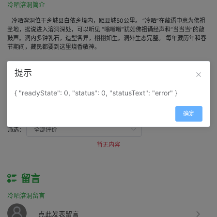
冷晒溶洞简介
冷晒溶洞位于乡城县白依乡境内，距县城50公里。 “冷晒”在藏语中意为佛祖
圣地，据说进入溶洞深处，可以听见 “嗡嗡嗡”犹如佛祖诵经声和“当当当”的敲
鼓声。洞内多钟乳石，造型各异，栩栩如生。洞外生态完整。 每年藏历年和春
节期间，藏民都要到这里烧香敬神。
提示
评价
{ "readyState": 0, "status": 0, "statusText": "error" }
冷晒溶洞评价
得分：
0
确定
筛选：
暂无内容
留言
冷晒溶洞留言
点此发表留言