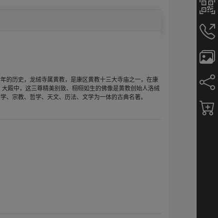
余年的历史，龙绒寺属黄教，是康区黄教十三大寺庙之一，在康
重。大殿中，这三尊精美别致、栩栩如生的佛像是黄教创始人洛绒
文学、宗教、哲学、天文、历法、文学为一体的古典名著。