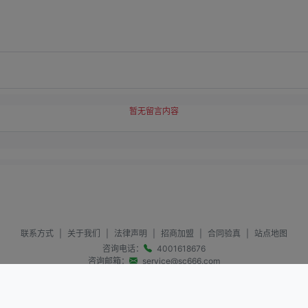
暂无留言内容
联系方式
|
关于我们
|
法律声明
|
招商加盟
|
合同验真
|
站点地图
咨询电话：
4001618676
咨询邮箱：
service@sc666.com
版权所有：寰宇天涯 @1997-
2026
All Rights Reserved
蜀ICP备09020774号