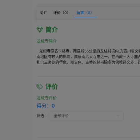
简介
评价（
0
）
留言（
0
）
简介
龙绒寺简介
龙绒寺原名卡格寺，距县城65公里的龙绒村境内,为四川省文
南地区有较大的影响，属康南六大寺庙之一，在西藏三大寺庙占
扎巴三师徒的塑像，那古色、古香的经书除多为佛教经文外，
评价
龙绒寺评价
得分：
0
筛选：