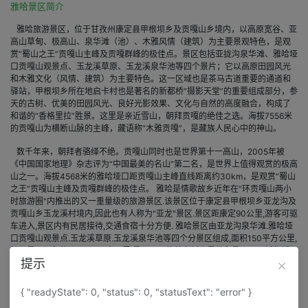
雅哈景区简介
雅哈旅游景区，位于甘孜州康定县甲根坝乡及贡嘎山乡境内，以高原宽谷、亚
高山草甸、极高山、泉华滩（池）、木雅风情（建筑）为主要景观特色，是观
赏“蜀山之王”贡嘎山主峰及贡嘎群峰的极佳点。景区包括亚拢沟泉华滩、雅哈垭
口贡嘎山观景点、玉龙溪草原、玉龙溪泉华池等四个景片；它以高原田园风光
和木雅文化（风情、建筑）为主要特色。这一区域也是茶马古道重要的通道和
驿站，甲根坝乡所在地启卡村也是著名的新都桥“摄影天堂”的重要组成部分，参
天的古树、优美的田园风光、良好光影效果、文化与自然的高度融合，构成了
和谐的“香格里拉”胜景。这里是亲近雪山，朝拜贡嘎的绝佳之选。海拔7556米
的贡嘎山为横断山脉的主峰，藏语称“木雅贡嘎”，是藏族人民心中的神山。
数千年来，朝拜者骆绎不绝。贡嘎山同时也是世界第十一高山，2005年被
《中国国家地理》杂志评为“中国最美的名山”第二名，是世界上值得观赏的极高
山之一。海拔4568米的雅哈垭口距贡嘎山主峰直线距离约30km，是观赏“蜀山
之王”贡嘎山主峰及贡嘎群峰的极佳点。 雅哈是情歌故乡近年在"环贡嘎山两小
时旅游圈"内推出的又一重量级的旅游景区.该景区位于康定县甲根坝乡亚龙沟及
贡嘎山乡玉龙溪村境内,因此也有人称为"亚龙"景区.景区距康定90公里,游客可驱
车进入,景区内有民居接待,交通食宿十分方便. 雅哈景区由亚龙沟泉华滩.雅哈垭
口贡嘎山观景点.玉龙溪草原.玉龙溪泉华池等四个分景区组成,面积150平方公里,
核心景区面积约30至35平方公里.景区入口的其卡村也是著名景区----新都桥"
提示
摄影天堂的重要组成部分.此外,力邱河峡谷浓郁的木雅藏族风情和优美的高原田
园风光,再加之这里曾是茶马古道的重要通道和驿站,使雅哈景区集地质奇观,草原
风光,人文风情于一身. 景区的奇景之一是亚龙沟泉华滩,长度达到6500米,宽约
{ "readyState": 0, "status": 0, "statusText": "error" }
200米,远远超过了阿坝洲黄龙泉华滩3500米长的规模(此前,黄龙泉华滩号称世