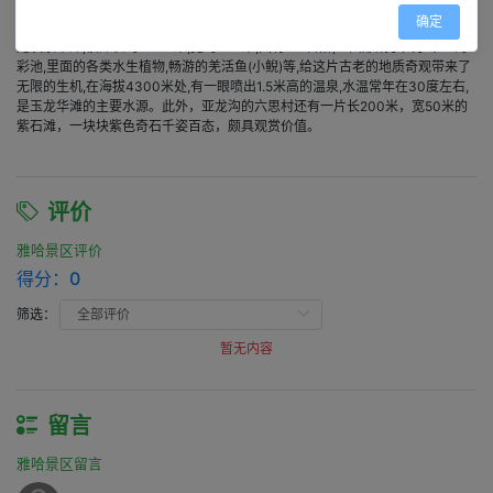
界第一).椐权威人士介绍,雅哈的钙化流规模世界第一,其中的一挂钙化瀑布高度
确定
和宽度都超过了著名的黄龙扎嘎瀑布,也为当今世界之最.景区的另一奇景当属玉
龙溪泉华滩,该滩长约3000米,宽约200米,共有7个台阶,上面形成了大小不一的
彩池,里面的各类水生植物,畅游的羌活鱼(小鲵)等,给这片古老的地质奇观带来了
无限的生机,在海拔4300米处,有一眼喷出1.5米高的温泉,水温常年在30度左右,
是玉龙华滩的主要水源。此外，亚龙沟的六思村还有一片长200米，宽50米的
紫石滩，一块块紫色奇石千姿百态，颇具观赏价值。
评价
雅哈景区评价
得分：
0
筛选：
暂无内容
留言
雅哈景区留言