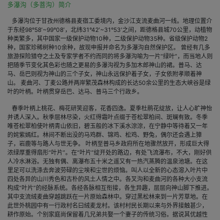
多瀑沟（多菩沟）简介
多瀑沟位于甘孜州德格县麦宿工委境内，金沙江支流麦曲河一线。地理位置介
于东经98°58′~99°08′，北纬31°42′~31°53′之间，距德格县城70公里，动植物
种类繁多，其中国家一级保护动物10种，二级保护动物35种。省级保护动物2
种，国家珍稀树种10余种，故现申报并命名为多瀑沟自然保护区。 曾经有几多
旅游探险猎夺之土及专家学者不约而同的将多瀑沟喻为一片“绿叶”，而当地人则
把随季节变化其色彩也随之更易的多瀑沟视为多加木郎神山的裙。普马、达
马、岳巴则视为神山的三个子女，神山永远保护着子女，子女依附孝­顺着神
山。 麦曲河、丁麦公路并两岸繁茂森林构成的长达50余公里的生态大峡谷是绿
叶的叶柄。叶柄贯穿岳巴、达马、普马三个行政乡。
春季叶柄上桃花、梅花研笑迎客，花香四逸。夏季杜鹃花绽放，让人心旷神怡
并诱人深入。秋季层林尽染，火红得霜叶点缀于苍松翠柏间、斑斓有致。冬季
唯苍松翠柏使叶柄青山依旧，碧玉般的冰下溪水淙淙，在宁静中等待着又一年
的姹紫嫣红。林间不断出没的马鸡群、锦鸡、松鸡、野兔，偶尔还会遇上獐
子，岩鹿等与路人与世无争。 叶柄至普马乡政府所在地骤然放开，形成巨大得
浓绿厚重得扇形“叶片”。在“叶片”绽开处的路边，有处飞流瀑布，不大，刚好供
人冷水淋浴。无独有偶、离瀑布五十米之遥又有一热汽蒸腾的温泉池塘。在这
里足可以洗涤去奔波劳碌的尘埃和尘世的烦恼。叫人以全新的心态溶入叶片中
四处各异的山川秀色和古朴的风土人情之中。各叉沟和麦曲河的各种大小支流
构成“叶片”的经脉系统。各经各脉相互衔接，各生异趣，层层向神山脚下推进。
其中支流绒麦曲穿越跳跃在一片原始森林中。穿过黑松林来到一片芳草地。在
此世外桃园中有一行政村名曰绒麦龙村。该村村民长期以来与外界接触甚少，
耕作原始。个别家庭尚保留着几兄弟共娶一个妻子的传统习俗。据说其优越性