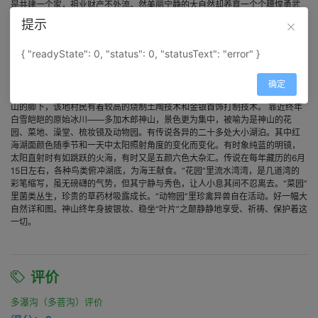
是共建一个家，祖业财产不外流。然美丽宁静的大自然却养育一个个膘悍勇武
的男子汉和美丽多情的藏家姑娘。 达马乡属“叶片”的中心地带，是一片开阔
提示
地，主要耕作了小麦、青稞、碗豆等粮食作物。该地是青稞酒和锅庄的故乡。
其青棵酒烤制精细，酒味纯香，锅庄旋律热情奔放，舞姿古朴刚健，弦子悠缓
{ "readyState": 0, "status": 0, "statusText": "error" }
明畅，具有鲜明的地方色彩。男人服饰多表现出猎人的膘悍英武。驰名中外的
仲沙寺座立于峭壁上，可俯瞰三个行政乡的多数村寨。寺庙庄严肃穆，有如多
加木郎神山下派的管理教化者。寺庙中生产制作出的种类繁多的藏药具有独特
确定
的疗效，深受国内外许多患者的青睐。普马是多加木郎神山的长子，依附在神
山的脚下，该地村民有着较高的烧制土陶技术和金银首饰打制技术。 靠近终年
白雪皑皑的原始冰川——多加木郎神山，景色更为集中，被喻为是神山的花
园、菜地、澡堂、梳妆镜及动物园。有传说各异的二十多处大小湖泊。其中红
海湖面颜色随季节和一天中太阳照射角度的变化而变化。有时象纯蓝的明镜，
太阳直射时有如跳跃的火海，有时又是五颜六色大杂汇。传说在每年藏历的6月
15日左右，各种鸟类俯冲湖底，为海王献食。“花园”里流水湾湾，是几道湾的
彩笔缩写，虽无磅礴的气势，但其宁静与秀色，让人小息其间不忍离去。“菜园”
里菌类丛生，珍贵的草药材吸露成长。“动物园”里珍禽异兽自在活动。好一幅大
自然详和图。神山终年身披银妆、稳坐“叶片”之颠静静地享受、祈祷、保护着这
一切。
评价
多瀑沟（多菩沟）评价