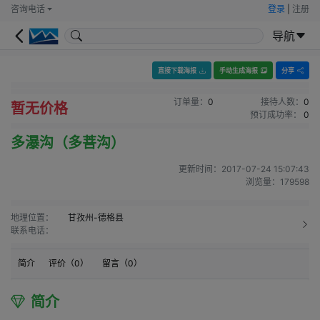
咨询电话
登录
|
注册
导航
直接下载海报
手动生成海报
分享
订单量：
0
接待人数：
0
暂无价格
预订成功率：
0
多瀑沟（多菩沟）
更新时间：
2017-07-24 15:07:43
浏览量：
179598
地理位置：
甘孜州-德格县
联系电话：
简介
评价（
0
）
留言（
0
）
简介