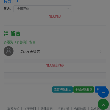
得分：
0
筛选：
暂无内容
留言
多瀑沟（多菩沟）留言
点此发表留言
暂无留言内容
直接下载海报
手动生成海报
分享
联系方式
|
关于我们
|
法律声明
|
招商加盟
|
合同验真
|
站点地图