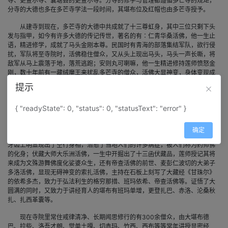
寺、更查尔寺、囊塘县的更查尔寺。分寺的修学与管理都遵循多芒寺的规矩，
分寺的大德也多在多芒寺学法一段时间，其堪布位及红帽也由多芒寺授予。
从建寺到现在，多芒寺的大德中共成就了十三尊虹身，其中三位只剩下头
发与指甲，如今有许多大德的传记传世，著名的有∶仁青华桑活佛，他一生止
语，精进修学，成就了马头金刚本尊。民国时有青海的部落集结军队，欲行侵
扰，军队将至寺院时，活佛稳住僧众，又从头上现出马头，马头一声长嘶，将
敌军从马上震落于地，落荒逃跑；安则丸可喇嘛，他一生精进修持莲师愤怒金
刚，数十年前有一藏绒魔王来扰乱多芒寺的僧众，活佛大显神变，身体变现成
本尊莲师愤怒金刚，将整个寺庙笼罩在本尊的威猛火光之中，迅速降伏了魔
提示
王，保护了寺院与僧众。观音菩萨的化身，《大圆满陇钦心髓前行引导文》的
著作者华智仁波切也在多芒寺修行了较长时间，当时华智仁波切看到寺院僧众
{ "readyState": 0, "status": 0, "statusText": "error" }
生活清苦，修学精进，赞叹在末法时代，多芒寺是使释迦牟尼佛法真正住世的
寺院，在此寺修行短暂时间也能获得很大的功德和加持。
确定
在寺院的历代活佛中，著名的有竹巴丹增活佛，他一生修持空行法，后来
牙齿上明显现出了空行身相，治愈了当地人们的许多病症，被人们称为药师佛
的化身；伏藏大师大乐洲活佛，一生中开掘出了十三函伏藏品，莲师授记其将
来成为文殊游舞佛度化娑婆众生，还有帝查活佛的前世、麦彭仁波切的大弟子
多洛活佛，显现无碍神变的索扎活佛，主持在石板上刻写了大藏经《甘珠尔》
的依希多杰，致力于弘法利生的格穷那措、班玛依希、帝查活佛等。证悟了大
圆满的同时，又致力于讲经育人的堪布有班玛单增，更登扎巴、赤洛、沦桑秋
扎、扎西革囊等。
现在寺院里常住戒律清净、长期闻思修行的有300余僧众，由大堪布德
巴、拉些、洛吾才朗、觉单土嘎、切赤玛、竹西、西布等等常年讲授显密经