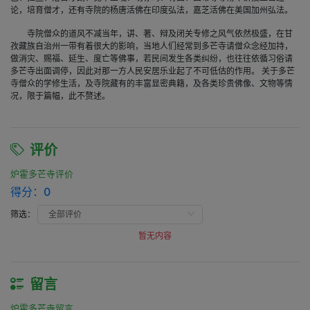
论，培育僧才，还有寺院的杨唐活佛在印度弘法，嘉芝活佛在美国加州弘法。
寺院僧众的道风不减当年，讲、著、辩及闭关专修之风气依然极盛，在甘
孜藏族自治州一带有着很大的影响，当地人们经常到多芒寺请僧众念经加持，
做消灾、赐福、延生、度亡等佛事，若民间发生各类纠纷，也往往依循习俗请
多芒寺出面调停，因此对那一方人民安居乐业起了不可低估的作用。 关于多芒
寺僧众的学修生活，及寺院藏有的丰富显密典籍，及各类珍贵佛像、文物等情
况，限于篇幅，此不赘述。
评价
炉霍多芒寺评价
得分：
0
筛选：
暂无内容
留言
炉霍多芒寺留言