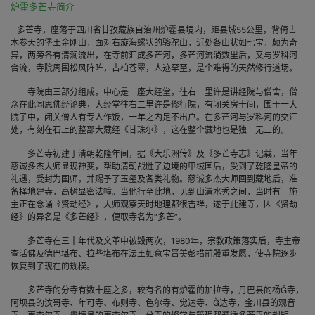
炉霍多芒寺简介
多芒寺，座落于四川省甘孜藏族自治州炉霍县境内，距县城55公里，背倚古
木参天的堡王金刚山，面对右旋海螺状的骆驼山，近处各山状如七宝，颇为奇
异，两旁各有清涧流出，在寺前汇成多芒河，多芒河流淌数里后，又与罗科河
合流，寺院周围松风阵阵，古柏苍翠，人迹罕至，是个难得的天然修行道场。
寺院由三部分组成，中心是一座大经堂，往右一里许是讲经院与僧舍，僧
众在此闻思佛经论典，大经堂往右二里许是修行院，有闭关房十间，围于一大
院子中，闭关僧人有专人作饭，一年之内足不出户。在多芒河与罗科河的交汇
处，有刻在石上的整部大藏经《甘珠尔》，这在整个藏地也是独一无二的。
多芒寺初建于清朝乾隆年间，据《大乐洲传》及《多芒寺志》记载，当年
慈诚多杰大师显现神变，帮助清朝战胜了边境的甲绒国后，受到了乾隆皇帝的
礼遇，受封为国师，并赐予了玉玺及各类礼物。慈诚多杰大师回到藏地后，准
备择地建寺，高树显密法幢。当他行至此地，见到山清水秀之间，当时有一施
主正在念诵《贤劫经》，大师观察天时地理都很吉祥，遂于此建寺，因《贤劫
经》的异名是《多芒经》，便取寺名为“多芒”。
多芒寺在三十年代及文革中被毁两次，1980年，宗教政策落实后，寺主帝
查活佛及德巴堪布、拉些堪布在法王如意宝晋美彭措前殷重发愿，使寺院逐步
恢复到了现在的规模。
多芒寺的分寺有数十座之多，较有名的有炉霍的加拉寺，丹巴县的杨寺，
阿坝县的汶哥寺、年可寺、布则寺、色尔寺、觉达寺、达寺，金川县的观音