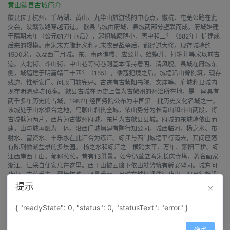
黄山歙县古城简介
歙县位于杭州、千岛湖、黄山、九华山旅游线的中心点，徽杭、屯芜公路在此
交会，皖赣铁路穿越而过。 歙县古城由府城、县城两部分壁联而成。府城始建
于隋朝末年（公元617年前后），起初城廓略小，唐中和二年（882年）扩建成
后来的规模。南宋末方腊起义和元末农民战争后，都经过大修。现存城墙约
1500米，以及西门月城。东、南两谯楼、应公井、蛤蟆井、打箍井等宋以前古
迹。大北街、斗山街、中山巷等街巷则基本保持着明、清风貌。县城在府城东
侧，城墙建于明嘉靖三十四年（155），倭寇犯境之后。城墙沿山脊构筑，现存
残迹，惟新安门、问政门较完好。古迹有古紫阳书院、文庙等。府城和县城内
现存明清牌坊16座。 歙县古城在历史上曾为古徽州的州治所在地，是一座具有
两千多年历史的古城，1987年经国务院公布为中国第二批历史文化名城之一。
该城处于山水聚合之地，乌聊山斜贯全城，依山势分为长青山和斗山两段，将
古城劈为两片，西片为古徽州府城，东片为古歙县县城。府城的东城墙依山而
建，山与城垣融为一体。沿西门城墙建有陶行知公园。城西临河，杨之水、布
射水、富资水、丰乐水在此汇合为练江。练江与西门城墙平行南去，其间座落
有陈列徽派盆景的多景园。 杨之水和练江之上横跨太平、万年、紫阳三桥。练
江西岸西干山，郁郁葱葱，昔有13胜景，如今仍耸立着宋长庆寺塔，著名画家
渐江、江采自便安息在这里。西干山披云峰下依山就势筑有新安碑园。城东问
政山，古藤垂青，翠竹掩映，风景秀丽。县城东城墙紧依问政山，旧县行就设
在此山下，今为歙县中学校址。 古城原是府县政治、经济中心，历代文人学士
提示
活动频繁，官宦与徽商较多，保留有大量的胜迹。宋建东、南两谯楼仍完整地
保存着。全城至今仍有15座牌坊，其中许国牌坊为全国重点文物保护单位。江
{ "readyState": 0, "status": 0, "statusText": "error" }
氏宗祠、明伦堂、太白楼、紫阳书院等古代建筑风格迥异。城北宋建新洲石塔
与长庆寺塔，被称为“宋双塔”。至今仍保存有一段瓮城，内、外两门犹存。城内
确定