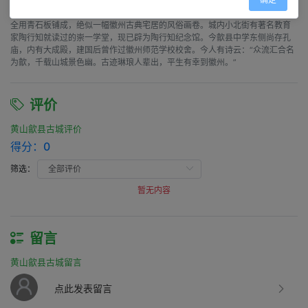
的斗山街、打箍井街为明代老街，民宅店面鳞次栉比，小青瓦、马头墙、重
檐、门楼，别具一格。人宅，花厅、客堂、书斋、厢房、花园幽深雅致。街巷
全用青石板铺成，绝似一幅徽州古典宅居的风俗画卷。城内小北街有著名教育
家陶行知就读过的崇一学堂，现已辟为陶行知纪念馆。今歙县中学东侧尚存孔
庙，内有大成殿，建国后曾作过徽州师范学校校舍。今人有诗云：“众流汇合名
为歙，千载山城景色幽。古迹琳琅人辈出，平生有幸到徽州。”
评价
黄山歙县古城评价
得分：
0
筛选：
暂无内容
留言
黄山歙县古城留言
点此发表留言