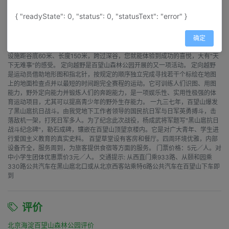
配合旨在提高全民身体素质的全民健身运动，公园与国家登山队合作建成距市
区最近的天然攀岩设施，并建成飞降场所。攀岩是极好的增强心肺功能、锻炼
{ "readyState": 0, "status": 0, "statusText": "error" }
肌肉耐力和身体平衡能力的运动项目，可以提高和培养您敏锐的观察、判断能
力，更能增强您的毅志力。飞降是利用钢缆、绳索的牵引，跨越深谷的运动，
有惊无险，培养您挑战自我，战胜自我的信心。 百望山天然岩壁高16.8米，建
确定
有12条难易程度不同的攀岩线路，适于各年龄段游客和攀岩爱好者攀登。飞降
设施距谷底60米、长度150米，跨过深谷，您就能体验到成功的喜悦，大有"天
下无难事"的感受。 定向越野是百望山森林公园开展的又一项活动。 定向越野
是运动员借助地形图和指北针，按规定的顺序独立完成寻找若干个标绘在地图
上的地面检查点并以最短的时间跑完全赛程的运动。它可训练人们识图、用图
能力，野外定向能力并锻炼人们的奔跑能力，是一项娱乐性、实用性极强的体
育运动项目，尤其可以提高青少年的野外生存能力。 一九三七年，百望山爆发
了黑山扈抗日战斗。由我党地下工作者领导的国民抗日军与日军英勇搏斗，击
落敌机一架，打死日军多人。为了纪念此次战役，杨成武将军题写"黑山扈抗日
战斗纪念碑"，勒石成碑，镶嵌在百望山顶望京楼内。它是对广大青年、学生进
行爱国主义教育的真实史料。 百望草堂设有客房和餐厅。四周环境优雅，内部
设备齐全，服务周到，为旅客提供食宿等方面的服务。 门票价格：5元／人。对
中小学生团体优惠票价3元／人。 交通提示: 从西直门乘933路、从颐和园乘
330路公共汽车在黑山扈北口或从北京西客站乘特6路公共汽车在百望山下车即
到
评价
北京海淀百望山森林公园评价