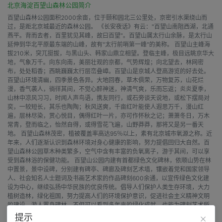
北京海淀百望山森林公园简介
百望山森林公园面积2000余亩，位于颐和园北三公里处，京密引水渠绕山而
过，是距北京城最近的森林公园。 《长安夜话》有云："百望山南阻西湖，北通
燕平。背而去者，百里犹见其峰，故曰百望"。百望山属太行山余脉，是太行山
延伸到华北平原最东端的山峰，故有"太行前哨第一峰"的美称。 百望山主峰海
拔210米，突兀挺拔，与黑山头、韩家山鼎立相望。登临主峰，极目远眺京华大
地，气象万千。向东向南，美丽壮观的京都，气势辉煌；向北望去，林网密
布，处处稻香；西眺巍巍太行层峦叠嶂。百望山是京城人登高游览的好去处。
百望山环境清幽，四季景色各异。大地回春，草木俱荣，万物复苏，山花烂
漫，香气袭人，徜徉其间，不觉心醉神迷，神清气爽，乐而忘返；炎炎夏季，
山林中凉风习习，时闻人声鸟语，携友同行，或石旁谈天说地，或松下摆局对
奕，一较短长，其乐也陶陶；秋风送爽，千亩红叶能使人遐思万千，漫山红
遍，层林尽染，赏心悦目，偶得红叶一片，亦可作怀秋之记；萧萧冬日，万木
常青，登而临之，怡然自得，或得雪花飞遍，山野莽莽，那将又是另一番天
地。 百望山森林茂密，植被覆盖率高达95％以上，素有北京城市氧源之称。近
年来，人们逐渐认识到森林环境对身心健康的影响，努力提倡回归大自然。百
望山森林公园草木种类繁多，空气中含有丰富的负氧离子，游于其间，可以享
受到森林浴的保健功能。 百望山公园内建有首都绿色文化碑林，依顺山势在林
中置景，景中设碑，分别建有碑亭、碑廊及碑刻艺术墙，镶嵌着党和国家领导
人、社会知名人士题词及书画艺术家的作品碑刻600余通，以宣传绿色文化建
设为中心，继续弘扬中华民族的优良传统。倡导人们保护人类生存环境，大力
植树造林，绿化祖国，努力提高人们的环境保护意识，促进社会主义精神文明
的建设。游人置身碑林，不但可以看到多年来的绿化成就，也能为碑刻艺术所
陶醉，从而感受到中国书画艺术的瑰丽，不自觉间受到绿色文化的熏陶。 为了
提示