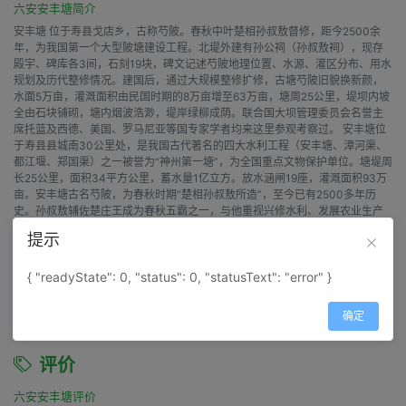
六安安丰塘简介
安丰塘 位于寿县戈店乡，古称芍陂。春秋中叶楚相孙叔敖督修，距今2500余
年，为我国第一个大型陂塘建设工程。北堤外建有孙公祠（孙叔敖祠），现存
殿宇、碑库各3间，石刻19块，碑文记述芍陂地理位置、水源、灌区分布、用水
规划及历代整修情况。建国后，通过大规模整修扩修，古塘芍陂旧貌换新颜，
水面5万亩，灌溉面积由民国时期的8万亩增至63万亩，塘周25公里，堤坝内坡
全由石块铺砌，塘内烟波浩渺，堤岸绿柳成荫。联合国大坝管理委员会名誉主
席托蓝及西德、美国、罗马尼亚等国专家学者均来这里参观考察过。 安丰塘位
于寿县县城南30公里处，是我国古代著名的四大水利工程（安丰塘、漳河渠、
都江堰、郑国渠）之一被誉为“神州第一塘”，为全国重点文物保护单位。塘堤周
长25公里，面积34平方公里，蓄水量1亿立方。放水涵闸19座，灌溉面积93万
亩。安丰塘古名芍陂，为春秋时期“楚相孙叔敖所造”，至今已有2500多年历
史。孙叔敖辅佐楚庄王成为春秋五霸之一，与他重视兴修水利、发展农业生产
的富民强国政策是分不开的。安丰塘，又称期思陂，为２５００多年前春秋时
提示
代楚国相国孙叔敖主持修筑的大型水利工程，曾被誉为“世界塘中之冠”，与都江
堰、漳河渠、郑国渠并称为我国古代四大水利工程，史记原面积为“周百二十
里”，后经历史沧桑，诸多变化，但千百年来它在“纳川吐流”，农田灌溉，水路
{ "readyState": 0, "status": 0, "statusText": "error" }
运输，发展农业，屯田济军，治理淮河等等方面，发挥了重大作用，确实是不
争的事实。
确定
评价
六安安丰塘评价