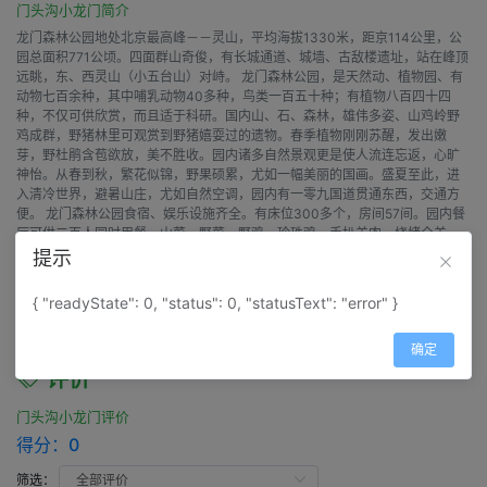
门头沟小龙门简介
龙门森林公园地处北京最高峰－－灵山，平均海拔1330米，距京114公里，公
园总面积771公顷。四面群山奇俊，有长城通道、城墙、古敌楼遗址，站在峰顶
远眺，东、西灵山（小五台山）对峙。 龙门森林公园，是天然动、植物园、有
动物七百余种，其中哺乳动物40多种，鸟类一百五十种；有植物八百四十四
种，不仅可供欣赏，而且适于科研。国内山、石、森林，雄伟多姿、山鸡岭野
鸡成群，野猪林里可观赏到野猪嬉耍过的遗物。春季植物刚刚苏醒，发出嫩
芽，野杜鹃含苞欲放，美不胜收。园内诸多自然景观更是使人流连忘返，心旷
神怡。从春到秋，繁花似锦，野果硕累，尤如一幅美丽的国画。盛夏至此，进
入清冷世界，避暑山庄，尤如自然空调，园内有一零九国道贯通东西，交通方
便。 龙门森林公园食宿、娱乐设施齐全。有床位300多个，房间57间。园内餐
厅可供二百人同时用餐，山菜、野菜、野鸡、珍珠鸡、手扒羊肉、烧烤全羊、
野兔、松鼠、大全火锅等应有尽有。浴池、舞厅、卡拉OK、棋牌室、台球室、
提示
大小会议室、篝火晚会等一应俱全。附近有灵山、百花山、小五台山、野三
坡、龙门涧诸多景点。 龙门森林公园是旅游、休闲、组织会议、学生动植物实
{ "readyState": 0, "status": 0, "statusText": "error" }
习、夏令营的好去处。欢迎各界朋友光临，回归大自然！
确定
评价
门头沟小龙门评价
得分：
0
筛选：