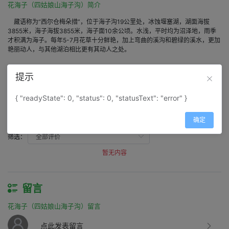
花海子（四姑娘山海子沟）简介
藏语称为“西尔仓梅朵措”，位于海子沟19公里处，冰蚀堰塞湖，湖面海拔
3855米，海子海拔3855米，海子面10余公顷。水浅，平时均为沼泽地，雨季
才积满为海子。每年5-7月花草十分鲜艳，加上弯曲的溪沟和碧绿的溪水，更加
艳丽动人，与其他湖泊相比更有其动人之处。
提示
评价
{ "readyState": 0, "status": 0, "statusText": "error" }
花海子（四姑娘山海子沟）评价
得分：
0
确定
筛选：
暂无内容
留言
花海子（四姑娘山海子沟）留言
点此发表留言