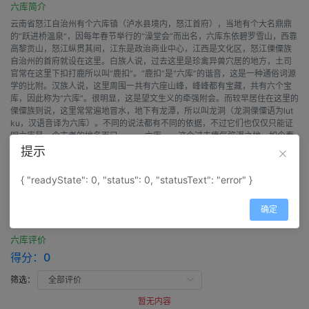
六库简介
云南省怒江自治州有个六库镇（泸水县境内，怒江首府），当地有个大名鼎鼎
的”跃进桥温泉“，因每年春节举行的“澡堂会”而出名，六库东依碧罗雪山，西靠
高黎贡山，怒江纵贯其间，江东是政治商业中心，江西是文化区，怒江傈僳族
自治州的首府就设在这里。白族人说，过去这里是珍禽异兽穴居的地方，土司
官常在这里下扣打鹿所以叫“鹿扣”。“鹿扣”是“六库”的谐音，这是一种通俗词源
学的比附。汉族人说，这里周围一共有六座山峰，峰峰都有宝藏，共有六个宝
库，因此称为“六库”。很明显，这是望文生义的牵强附会。而较早居住在这里的
傈僳族则说，这里常常遍地冒水，地下有龙潭，所以叫龙洞（龙洞傈僳语为lut
ku，汉语音译为六库）。不同的说法都有不同的依据，不过它们也仅仅只能证
明六库是一个古老的地名而已。 六库——这个过去瘴气弥漫之地，如今春
意盎然，充满生机。每当夜幕降临，沿江两岸的楼房建筑和灿烂的灯火倒映怒
提示
江，泛起闪闪光波，犹如一幅幅恬静优美的夜景画，凡是到过这里的游人无不
赞美这峡谷的新城，怒江的一颗明珠。
{ "readyState": 0, "status": 0, "statusText": "error" }
确定
评价
六库评价
得分：
0
筛选：
暂无内容