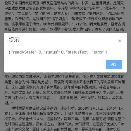
吸取了中国传统建筑及川西民居建筑结构的简洁、朴实、庄重等特点，是研究
中国戏剧发展史宝贵的实物资料。 字库塔 字库塔又名“惜字宫”、“敬字亭”、“圣
迹亭”、“文风塔”、“焚字炉”等，是古人专门用来焚烧字纸的建筑。字库塔始自
唐宋，兴于明清，是我国古代“惜字如金”、“敬天惜字”传统文化观念影响的产
物。该字库始建于清代，90年代初期毁坏，“5•12”汶川特大地震后，经考古调
查后依原样进行修复。字库广场照壁斗书“大爱无疆”四字，寄托了灾区人民对广
东佛山同胞鼎力相助、携手共建的感激之情。 水磨亭 水磨作为中国古代传统的
提示
生活用具，最早记载于晋代，汉代以后蓬勃发展，三国时期多功能水磨机具已
经诞生成型。宋代叶适《财总论二》：“坊场，河渡免引，茶场，水磨之额，止
以给吏禄而已”。该水磨为明晚期建造，距今有400余年历史。它是水磨古镇以
{ "readyState": 0, "status": 0, "statusText": "error" }
传统农业为主导产业的历史缩影，也是古岷江流域农耕文化的真实写照。
水磨羌城占地面积61117平方米，是灾后重建的民心工程，建筑结构9度设
确定
防，把羌寨建筑的石结构、泥结构、石木结构、木结构等建筑方式综合运用，
传承并发扬羌族建筑文化，完美体现了会从古朴、粗放的传统建筑群落迈向现
代化城镇的新羌城概念。 水磨羌城的传承与创新，使之成为羌族建筑城镇化的
典范，被誉为“中国最美羌城”。 寿溪湖 寿溪湖由五条浸百草的穿山泉溪汇流而
成，这些山泉溪水具有调节身体肌能，延年益寿的特殊功效，神农百草而万
寿，水磨饮寿溪而万福，宋代大文豪苏轼在《和桃花源诗并序》中记载“……蜀
青城山老人村，有见五世孙者，……溪中多枸杞，根如龙蛇，饮其水，故名溪
湖。”
禅城桥是水磨古镇灾后重建的一座步行桥，2009年9月开工，2010年1月
竣工。主体采用预制小箱梁简支梁桥，上部为木结构长廊，木材为俄罗斯进口
樟子松，桥梁全长87.4Ｍ，造型独特，韵味古典。 羌碉 “水磨羌城”碉楼是整个
羌城的标志性建筑，高10米左右，雄伟气派，大气磅礴，它蕴含了羌族的千年
历史与建筑文化，凝结了羌族人民的智慧和汗水，是羌族特有的一种建筑形