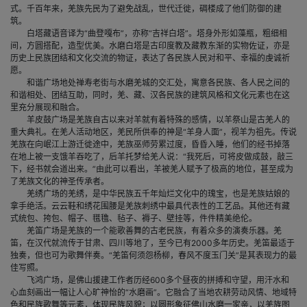
式。千百年来，羌族先民为了避免战乱，世代迁徙，碉楼成了他们防御的建
筑。
白塔藏语音译为“曲登嘎布”，亦称“吉祥白塔”。塔身外形如藻瓶，粗细相
间，方圆搭配，造型优美。水磨白塔是古印度教及藏教东渐的实物佐证，亦是
历史上民族团结和文化交流的物证，表达了各民族人民对和平、幸福的虔诚祈
愿。
和谐广场地处禅寿老街与水磨羌城的交汇处，寓意各民族、各人民之间的
和谐相处、团结互助，同时，羌、藏、汉各民族的建筑风格和文化元素也在这
里充分展现和融合。
羊皮鼓广场是羌族自古以来对羊就有着特殊的感情，以羊祭山是古羌人的
重大典礼。在羌人活动地区，羌民所供奉的神是“羊身人面”，视羊为祖先。传说
羌族在向岷江上游迁徙途中，羌族巫师劳累过度，昏昏入睡，他们的经书掉落
在地上被一支饿羊吞吃了，后羊托梦给羌人说：“我死后，可将皮做成鼓，敲三
下，经书就会道出来。”由此可以看出，羊被羌人赋予了极高的地位，甚至成为
了羌族文化的神圣传承者。
羌绣广场的羌绣，是中华民族五千年灿烂文化中的瑰宝，也是羌族姑娘的
拿手绝活。云云鞋和绣花围腰是羌族刺绣中最具代表性的工艺品。其他还有藏
式统包、挎包、帽子、氆氇、毡子、褥子、壁挂等，件件精美绝伦。
羌笛广场是羌族的一个能歌善舞的古老民族，有着众多的演奏乐器。羌
笛，在汉代就流传于甘肃、四川等地了，至今已有2000多年历史。羌笛最适于
独奏，但也可为歌舞伴奏。“羌笛何须怨杨柳，春风不度玉门关”是其表现力的最
佳写照。
飞鸿广场，是佛山援建工作者历经600多个昼夜的拼搏和守望，用汗水和
心血刻画出一幅让人心旷神怡的“水磨画”。它融合了当地农耕劳动风情、地域特
色和民族歌舞等元素，体现民族风貌；以圆形象征佛山水磨一家亲，以羌族图