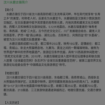
汶川水磨古镇简介
【简介】
水磨古镇位于四川省汶川县南部的岷江支流寿溪河畔，早在商代就享有“长寿
之乡”的美誉，时称老人村，后更名为水磨至今。水磨镇既是汉族和少数民族的
交融区，在灾后重建中赋予其厚重的南粤新元素，内地风情和藏羌文化交相辉
映，西蜀人文和禅佛文化联袂绽放。5.12大地震后，水磨古镇重建的“禅寿老
街、寿西湖、羌城”三大区。古今历史文化交汇、川广发展理念结合、藏羌人文
风情荟萃，俨然一幅“高山峡谷、湖光山色、古街林立、风情四溢”的“水墨画”，
被誉为汶川大地震灾后重建第一镇。
水磨古镇距成都76公里，都江堰市25公里，映秀19公里，是镶嵌在：都江
堰、青城山、卧龙大熊猫栖息地、九寨沟、黄龙之间的一颗璀璨明珠，被称为
世界遗产群中的世界地震遗产。旅游区位条件优越，具有“川西高原休闲胜地”、
“西羌文化名镇”之称。2010年，水磨古镇被全球人居环境论坛理事会和联合国
人居署《全球最佳范例》杂志评为“全球灾后重建最佳范例”，被第三届世界文化
旅游论坛组委会授予“中国精品文化旅游景区”称号。
【地理位置】
汶川水磨古镇位于四川省汶川县南部，东临都江堰，南倚青城山，西接卧龙
大熊猫自然保护区，北靠震中映秀，是阿坝藏族羌族自治州的南大门。水磨镇
距“5•12”汶川特大地震震中映秀镇5公里，距都江堰25公里，距成都70公里，
都汶高速、213国道、三江旅游快速通道穿越而过，地理位置优越，交通方便快
捷。
【人文历史】