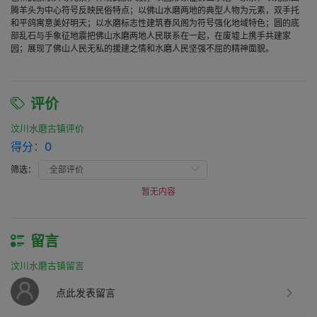
腾羊头为中心符号反映民俗特点；以佛山水磨两地的典型人物为元素，双手托
和平鸽寓意美好明天；以水磨标志性建筑春风阁为符号强化地域特色；圆的底
部乱石与手象征地震把佛山水磨两地人民联系在一起，在废墟上携手共建家
园；展现了佛山人民无私的援建之情和水磨人民坚强不屈的精神面貌。
评价
汶川水磨古镇评价
得分：
0
筛选：
暂无内容
留言
汶川水磨古镇留言
点此发表留言