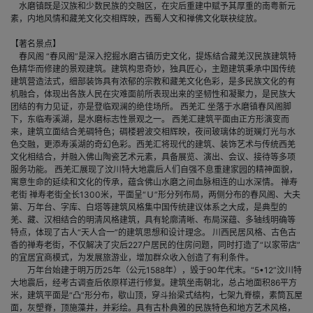
水磨镇既是汉族和少数民族的交融区，在灾后重建中赋予其厚重的南粤新元
素，内地风情和藏羌文化交相辉映，西蜀人文和禅佛文化联袂绽放。
【著名景点】
春风阁 “春风阁”是深入挖掘水磨古镇历史文化，提炼结合藏羌汉民族建筑特
色精华而修建的景观建筑。建筑构思奇妙，独具匠心，主题建筑秉承中国传统
建筑营造法式，细部装饰具有浓郁的宗教和藏羌文化色彩，是多民族文化的有
机融合，体现出各族人民在灾难面前所表现出来的坚韧性和凝聚力，是民族大
团结的有力见证，亦是登临观澜的绝佳场所。 西羌汇 坐落于水磨镇春风阁脚
下，东临寿溪湖，是水磨标志性景观之一。 西羌汇建筑平面由正方形演变而
来，建筑立面结合羌碉特色；碉楼碧波交相辉映，夜间玻璃体的斑斓灯光与水
色交融，更添寿溪湖的奇幻色彩。西羌汇将现代的建筑、装饰艺术与传统西羌
文化相结合，并融入佛山陶瓷艺术元素，具备展览、演出、会议、接待等多项
服务功能。 西羌汇展现了汶川特大地震后人们自强不息重建家园的精神面貌，
寓意生命的延续和文化的传承，蕴含佛山水磨之间血脉相连的山水深情。 禅寿
老街 禅寿老街全长1300米，平面呈“Ｕ”形分列布局，两侧分布的春风阁、大夫
第、万年台、字库、白塔等建筑风格集中国传统建议体系之大成，是典型的
羌、藏、汉相结合的明清风格建筑，具有轮廓清晰、布局深蕴、多轴线明确等
特点，体现了古人“天人合一”的建筑思想和设计理念。 川西民居风格、古色古
香的禅寿老街，不仅解决了灾后227户居民的住房问题，同时打造了“以家带店”
的宜居宜商模式，为发展旅游业，增加群众收入创造了有利条件。
万年台始建于明万历25年（公元1588年），毁于90年代末。“5•12”汶川特
大地震后，经考古调查后依原样进行修复。建筑坐南朝北，总占地面积86平方
米，建筑平面是“凸”形分布，歇山顶，穿斗抬梁式结构，七架九脊檩，素筒瓦屋
面，灰塑脊，顶施藻井，并彩绘。具有古朴典雅的民族特色和地方艺术风格，