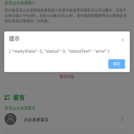
圣灵山大溶洞简介
四川省圣灵山大溶洞地处景色迷人的资中县金李井镇圣灵山半山腰中，正处于
北纬29度47分46秒，东经104度40分32秒，是中国西部喀斯特浅丘陵地区非
常珍贵而又难得的一大奇景。
提示
评价
圣灵山大溶洞评价
{ "readyState": 0, "status": 0, "statusText": "error" }
得分：
0
确定
筛选：
暂无内容
留言
圣灵山大溶洞留言
点此发表留言