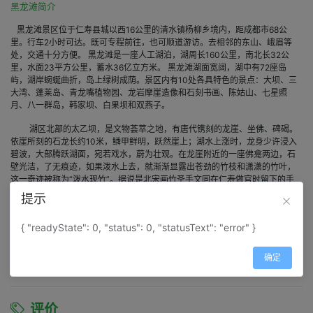
黑龙滩简介
黑龙滩景区位于仁寿县城以西16公里的清水镇杨柳乡境内，距成都市68公
里。行车2小时可达。既可专程前往，也可顺道游访。去相邻的东山、峨眉等
处，交通十分方便。 黑龙滩是一座人工湖泊，湖周长160公里，南北长32公
里，水面23平方公里，蓄水36亿立方米。 黑龙滩湖面宽阔，湖中有72座岛
屿，湖岸蜿蜒曲折，岛上绿树成荫。景区内有10处各具特色的景点：大坝、三
大湾、蓬莱岛、青龙嘴植物园、龙岩摩崖造像和石刻书画、陈姑山、七星照
月、八一群岛，韩家坝、白果坝和双燕子。
湖区北部的太乙坝，是文物荟萃之地，有唐代镌刻的龙崖、坐佛、碑碣。
依崖所刻的石龙长约10米，鳞甲鲜明，跃然崖上；湖水上涨时，龙身少许浸入
碧波，大部腾跃湖面，宛若戏水，蔚为壮观。在龙崖附近的一座佛龛两边，石
壁光洁，了无痕迹，如果泼水上去，就渐渐显露出苍劲的竹枝和潇潇的竹叶，
这一奇迹被称为“泼水现竹”。据说是北宋画竹圣手文同在仁寿做官时留下的手
迹。至于为何“泼水”能够“现竹”，则是一个未解的谜。湖区四周林木葱郁，四季
提示
妩媚清新，湖中有野鸭、白鹭，灰鹤、天鹅等上百种鸟类栖息。 黑龙滩为省级
风景名胜区。景区食宿设施完备，类型齐全，在大坝附近有黑龙滩宾馆、水利
{ "readyState": 0, "status": 0, "statusText": "error" }
培训中心、黑龙滩饭店、物资宾馆等多处可供游客进餐住宿。所供应的全鱼席
远近闻名，其鱼头汤、鱼豆花更是鲜美异常。陈大山景区内的报恩寺也可供游
人食宿，佛门全素席又是另一境界。
确定
评价