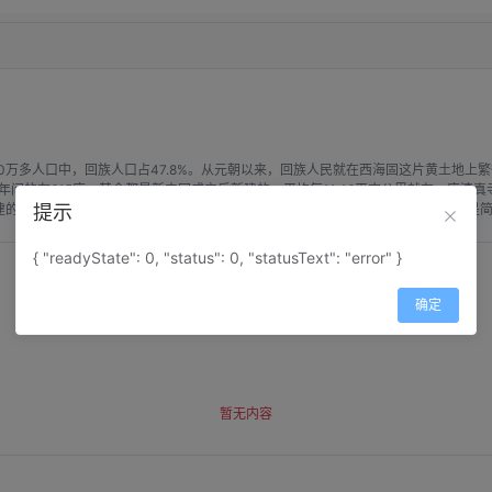
万多人口中，回族人口占47.8%。从元朝以来，回族人民就在西海固这片黄土地上
国年间的有615座，其余都是新中国成立后新建的，平均每11.46平方公里就有一
建的清真寺形式多样，但都摆脱不了本地区的地理条件和经济条件，最基本的特点是
提示
{ "readyState": 0, "status": 0, "statusText": "error" }
确定
暂无内容