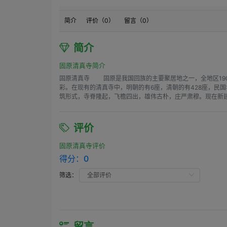
简介
评价（
0
）
留言（
0
）
简介
固原清真寺简介
固原清真寺 固原是我国回族的主要聚居地之一，全地区190
彩。在现有的清真寺中，明朝的有6座，清朝的有428座，民
筑形式，寺脊隆起，飞檐四出，雄伟古朴，庄严肃穆。现在新
评价
固原清真寺评价
得分：
0
筛选：
留言