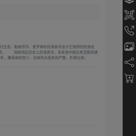
繁衍生息，勤奋劳作，星罗棋布的清真寺显示它独特的民族色
座清真寺。 固原地区历史上的清真寺，多采用中国古老宫殿的建
简朴，雕梁画柱较少，总体特点是崇尚严整，朴质壮丽。