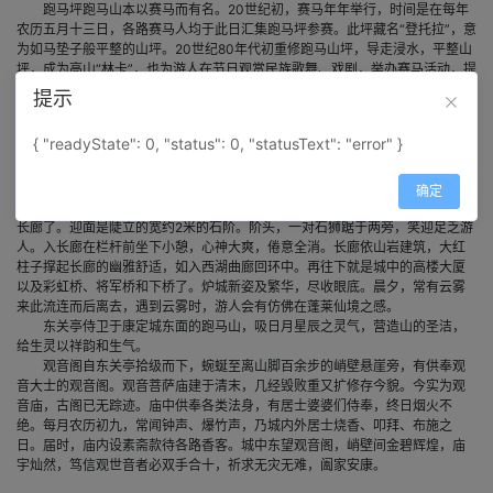
跑马坪跑马山本以赛马而有名。20世纪初，赛马年年举行，时间是在每年
农历五月十三日，各路赛马人均于此日汇集跑马坪参赛。此坪藏名“登托拉”，意
为如马垫子般平整的山坪。20世纪80年代初重修跑马山坪，导走浸水，平整山
坪，成为高山“林卡”，也为游人在节日观赏民族歌舞、戏剧，举办赛马活动，提
供了理想的场地。山坪四周林木迭翠，春秋色调各异，别具另番景致。
提示
浴佛池沿跑马坪经林中幽径，即至浴佛池。据佛经故事言：佛祖释迦牟尼
诞生后，即于此沐浴。且有九龙戏于其间，故今池边有九龙吐水、戏水雕塑，
{ "readyState": 0, "status": 0, "statusText": "error" }
常使游人流连。
飞云廊从康定城看跑马山，景点林立，令人心驰神往。半山腰有长廊掩映
在翠绿之中，引人注目。跑马山脚有环山公路，自清真寺对面小巷拾级百余
确定
步，即至环山公路上山处，踏上水泥石阶，蜿蜒林中石径数百步，就看到飞云
长廊了。迎面是陡立的宽约2米的石阶。阶头，一对石狮踞于两旁，笑迎足乏游
人。入长廊在栏杆前坐下小憩，心神大爽，倦意全消。长廊依山岩建筑，大红
柱子撑起长廊的幽雅舒适，如入西湖曲廊回环中。再往下就是城中的高楼大厦
以及彩虹桥、将军桥和下桥了。炉城新姿及繁华，尽收眼底。晨夕，常有云雾
来此流连而后离去，遇到云雾时，游人会有仿佛在蓬莱仙境之感。
东关亭侍卫于康定城东面的跑马山，吸日月星辰之灵气，营造山的圣洁，
给生灵以祥韵和生气。
观音阁自东关亭拾级而下，蜿蜒至离山脚百余步的峭壁悬崖旁，有供奉观
音大士的观音阁。观音菩萨庙建于清末，几经毁败重又扩修存今貌。今实为观
音庙，古阁已无踪迹。庙中供奉各类法身，有居士婆婆们侍奉，终日烟火不
绝。每月农历初九，常闻钟声、爆竹声，乃城内外居士烧香、叩拜、布施之
日。届时，庙内设素斋款待各路香客。城中东望观音阁，峭壁间金碧辉煌，庙
宇灿然，笃信观世音者必双手合十，祈求无灾无难，阖家安康。