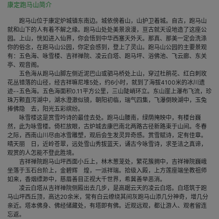
康定跑马山简介
跑马山位于康定炉城镇东南边。城依傍着山，山护卫着城。自古，跑马山
就和山下的人有着不解之缘。跑马山处处美景浪漫，亘古就天设地造了这座公
园。上山，恍如进入仙界，你会悟到中华西塞天外天。那真、那美一定会洗涤
你的俗念，在跑马山公园，你定会感到，登上了灵山。跑马山公园的主要景观
有：五色海、咏雪楼、吉祥禅院、凌云白塔、跑马坪、浴佛池、飞云廊、东关
亭、观音阁。
五色海从跑马山脚左侧近泥巴山或驷马桥处上山，穿过杜鹃花、红白刺玫
花丛错落的山径，经吉祥嘛尼堆5处，约6小时，就到了海拔4100米的冰川遗
迹--五色海。五色海面积0.11平方公里，三山陡峭环立。东山崖上瀑布飞流，珍
珠万颗直泻湖中，湖水澄澈似镜，朝阳初临，瑞气四集，飞瀑倒映湖中，玉兔
捧佛隐 去，阳光五彩缤纷。
咏雪楼这是赏雪吟诗的最佳去处。跑马山腰南，绿荫掩映中，有楼台巍
然，此为咏雪楼。倚栏放眼，古炉城去康巴南北两路古径新路束于山间。冬春
之际，西南山川尽由冰雪雕塑，观后会生发灵异奇感。赏雪赋诗，定有佳章。
晴天丽 日，近岭苍翠，远处雪山秀拔蓝天，诵古今咏雪诗，求圣洁之真谛，
观赏的人怎能不登此胜境。
吉祥禅院跑马山坪西面小丘上，林木葱茏处，繁花簇拥中，吉祥禅院巍峨
坐落于玉石台阶上，金碧辉 煌，一派祥瑞。拾级入殿，上方莲座端坐教祖师
如来，香烟缥渺中，慈眉善目正视大千世界，希冀善举恶消。
凌云白塔从吉祥禅院侧殿出去几步，是高踞云天的凌云白塔。白塔筑于跑
马山坪西丘顶，高达20余米，常有白云缭绕其间灰跑马山添几分神奇，增几分
亲近。塔本佛身、佛经储藏处，有塔即有佛。近观远观，都让游人、观者留连
忘返。