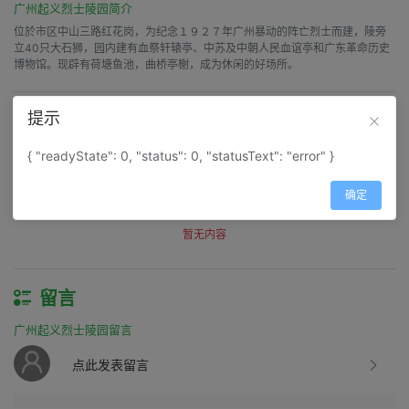
广州起义烈士陵园简介
位於市区中山三路红花岗，为纪念１９２７年广州暴动的阵亡烈士而建，陵旁
立40只大石狮，园内建有血祭轩辕亭、中苏及中朝人民血谊亭和广东革命历史
博物馆。现辟有荷塘鱼池，曲桥亭榭，成为休闲的好场所。
提示
评价
广州起义烈士陵园评价
{ "readyState": 0, "status": 0, "statusText": "error" }
得分：
0
确定
筛选：
暂无内容
留言
广州起义烈士陵园留言
点此发表留言