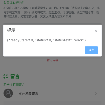
石全庄石狮简介
石全庄石狮：石狮位于鄄城梁堂乡万全庄内，1749年（清乾隆十四年）立，系
葛家祠堂故物。该对石狮为蹲踞式，造型生动，玲珑剔透。狮座六幅浮雕，既
具祥瑞之意，又富装饰之美，其艺之精湛为我区所罕见
提示
评价
石全庄石狮评价
{ "readyState": 0, "status": 0, "statusText": "error" }
得分：
0
确定
筛选：
暂无内容
留言
石全庄石狮留言
点此发表留言