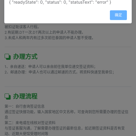
{ "readyState": 0, "status": 0, "statusText": "error" }
注意事项
确定
1.泰国领事馆对照片的要求较为严格，如护照签发日期至今已超过半年，就不能
提供与护照首页相同的照片，需准备其他照。必须要提供近半年照片，否则会
被扣证耽误客人行程。

2.有延期.DT一次.DT两次以上的申请人不能办理。

3.未成人和两年内有过多次前往泰国的申请人暂不受理。
办理方式
1、亲自递送：申请人可以亲自前往我单位递交签证资料；

2、邮递办理：申请人也可以通过邮递的方式，将资料快递至我单位；

办理流程
第一：自行查询签证信息

通过签证快搜功能，输入国家地区中文名称，可查询到您所需要办理的签证信
息

第二：来电或在线核对签证资料

与签证客服沟通，了解需要办理签证的最新信息，如近期签证资料是否有变
动、近期大使馆受理时间等
