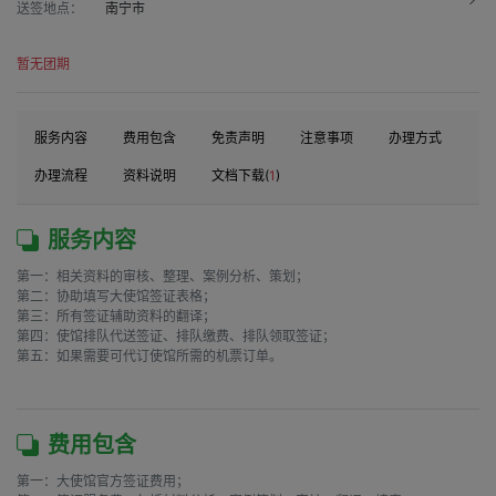
送签地点：
南宁市
暂无团期
服务内容
费用包含
免责声明
注意事项
办理方式
办理流程
资料说明
文档下载(
1
)
服务内容
第一：相关资料的审核、整理、案例分析、策划；

第二：协助填写大使馆签证表格；

第三：所有签证辅助资料的翻译；

第四：使馆排队代送签证、排队缴费、排队领取签证；

第五：如果需要可代订使馆所需的机票订单。

费用包含
第一：大使馆官方签证费用；
