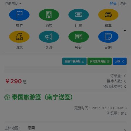
咨询电话
登录
|
注册
旅游
酒店
门票
租车
游轮
导游
签证
定制
直接下载海报
手动生成海报
分享
订单量：
0
￥290
接待人数：
0
起
预订成功率：
0
泰国旅游签（南宁送签）
更新时间：
2017-07-18 13:46:18
浏览量：
612
主体地区：
泰国