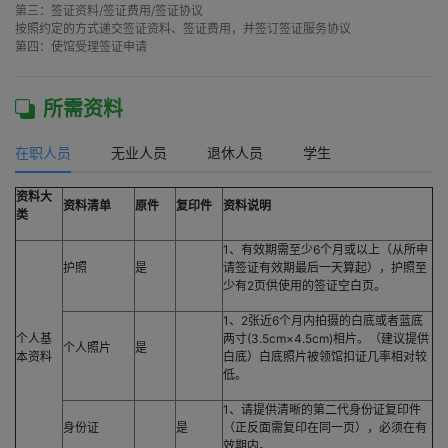
第三：签证资料/签证费用/签证协议

按照约定的方式递交签证资料、签证费用，并签订签证服务协议

第四：使馆受理签证申请
所需资料
在职人员
无业人员
退休人员
学生
资料大
资料清单
原件
复印件
资料说明
类
1、有效期需至少6个月或以上（从所申
护照
是
请签证有效期最后一天算起），护照至
少有2页供使用的签证空白页。
1、2张近6个月内拍摄的白底或者蓝底
个人基
两寸(3.5cm×4.5cm)相片。（建议提供
个人照片
是
本资料
白底）白底照片被领馆扣证几率相对较
低。
1、请提供清晰的第二代身份证复印件
身份证
是
（正反面需复印在同一页），必须在有
效期内。