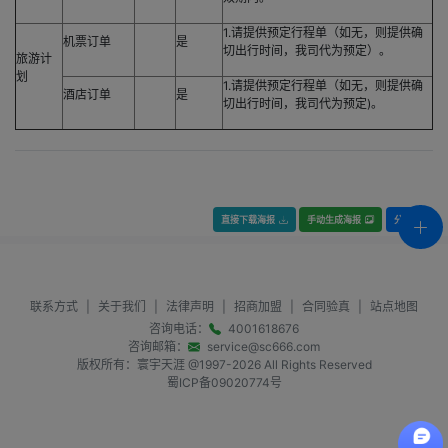
1.请提供预定行程单（如无，则提供确
机票订单
是
切出行时间，我司代为预定）。
旅游计
划
1.请提供预定行程单（如无，则提供确
酒店订单
是
切出行时间，我司代为预定)。
直接下载海报
手动生成海报
分享
联系方式
|
关于我们
|
法律声明
|
招商加盟
|
合同验真
|
站点地图
咨询电话：
4001618676
咨询邮箱：
service@sc666.com
版权所有：寰宇天涯 @1997-
2026
All Rights Reserved
蜀ICP备09020774号