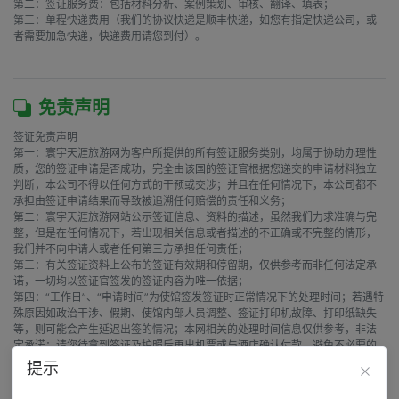
第二：签证服务费：包括材料分析、案例策划、审核、翻译、填表；

第三：单程快递费用（我们的协议快递是顺丰快递，如您有指定快递公司，或
者需要加急快递，快递费用请您到付）。

免责声明
签证免责声明

第一：寰宇天涯旅游网为客户所提供的所有签证服务类别，均属于协助办理性
质，您的签证申请是否成功，完全由该国的签证官根据您递交的申请材料独立
判断，本公司不得以任何方式的干预或交涉；并且在任何情况下，本公司都不
承担由签证申请结果而导致被追溯任何赔偿的责任和义务；

第二：寰宇天涯旅游网站公示签证信息、资料的描述，虽然我们力求准确与完
整，但是在任何情况下，若出现相关信息或者描述的不正确或不完整的情形，
我们并不向申请人或者任何第三方承担任何责任；

第三：有关签证资料上公布的签证有效期和停留期，仅供参考而非任何法定承
诺，一切均以签证官签发的签证内容为唯一依据；

第四：“工作日”、“申请时间”为使馆签发签证时正常情况下的处理时间；若遇特
殊原因如政治干涉、假期、使馆内部人员调整、签证打印机故障、打印纸缺失
等，则可能会产生延迟出签的情况；本网相关的处理时间信息仅供参考，非法
定承诺；请您待拿到签证及护照后再出机票或与酒店确认付款，避免不必要的
损失，寰宇天涯旅游网不承担签证以外其它费用；am
提示