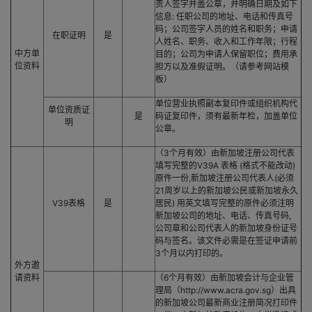
责人签字并盖公章，并明确日期及如下
信息: 任职公司的地址、电话和传真号
码；公司签字人员的姓名和职务；申请
在职证明
是
人姓名、职务、收入和工作年限；行程
中方单
目的；公司为申请人保留职位；费用承
位资料
担方以及准假证明。（请参考网站模
板）
单位营业执照副本复印件或组织机构代
单位资质证
是
码证复印件，须有最新年检，加盖单位
明
公章。
（3个月有效）由新加坡注册公司代表
填写完整的V39A 表格 (格式不能改动)
原件一份,新加坡注册公司代表人(必须
21周岁以上的新加坡公民或新加坡永久
V39表格
是
居民) 用英文填写完整的原件必须注明
新加坡公司的地址、电话、传真号码,
公司章和公司代表人的新加坡身份证号
码与签名。该文件必需是在签证申请前
3个月以内打印的。
外方邀
请资料
（6个月有效）由新加坡会计与企业管
理局（http://www.acra.gov.sg）出具
的新加坡公司最新商业注册简况打印件