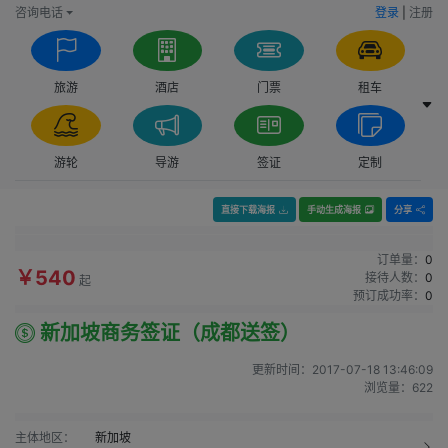
咨询电话
登录
|
注册
旅游
酒店
门票
租车
游轮
导游
签证
定制
直接下载海报
手动生成海报
分享
订单量：
0
￥540
接待人数：
0
起
预订成功率：
0
新加坡商务签证（成都送签）
更新时间：
2017-07-18 13:46:09
浏览量：
622
主体地区：
新加坡