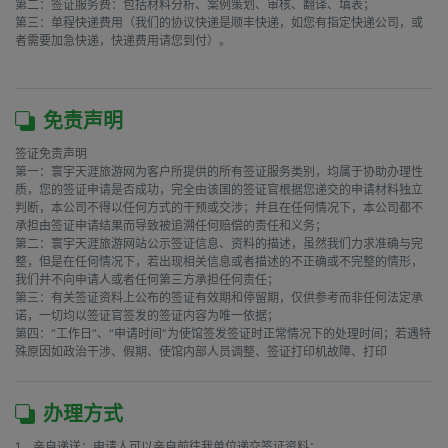
第二：签证服务费：包括材料分析、案例策划、审核、翻译、填表；

第三：单程快递费用（我们的协议快递是顺丰快递，如您有指定快递公司，或
者需要加急快递，快递费用请您到付）。

免责声明
签证免责声明

第一：寰宇天涯旅游网为客户所提供的所有签证服务类别，均属于协助办理性
质，您的签证申请是否成功，完全由该国的签证官根据您递交的申请材料独立
判断，本公司不得以任何方式的干预或交涉；并且在任何情况下，本公司都不
承担由签证申请结果而导致被追溯任何赔偿的责任和义务；

第二：寰宇天涯旅游网站公示签证信息、资料的描述，虽然我们力求准确与完
整，但是在任何情况下，若出现相关信息或者描述的不正确或不完整的情形，
我们并不向申请人或者任何第三方承担任何责任；

第三：有关签证资料上公布的签证有效期和停留期，仅供参考而非任何法定承
诺，一切均以签证官签发的签证内容为唯一依据；

第四：“工作日”、“申请时间”为使馆签发签证时正常情况下的处理时间；若遇特
殊原因如政治干涉、假期、使馆内部人员调整、签证打印机故障、打印
办理方式
1、亲自递送：申请人可以亲自前往我单位递交签证资料；
