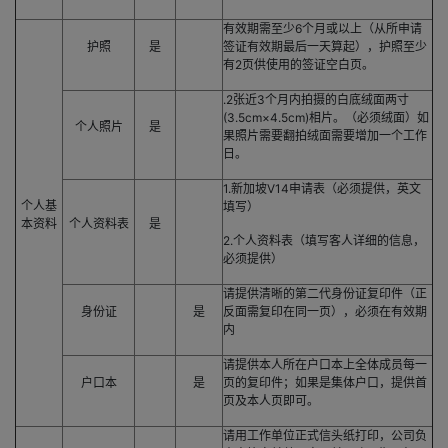
有效期需至少6个月或以上（从所申请
护照
是
签证有效期最后一天算起），护照至少
有2页供使用的签证空白页。
.2张近3个月内拍摄的白底绒面两寸
(3.5cm×4.5cm)相片。（必须绒面）如
个人照片
是
果照片需要翻拍绒面需要增加一个工作
日。
1.新加坡V14申请表（必须提供，英文
个人基
填写）
本资料
个人资料表
是
2.个人资料表（填写客人详细的信息，
必须提供）
请提供清晰的第二代身份证复印件（正
身份证
是
反面需复印在同一页），必须在有效期
内
请提供本人所在户口本上全体成员每一
户口本
是
页的复印件；如果是集体户口，提供首
页及本人页即可。
请用工作单位正式信头纸打印，公司负