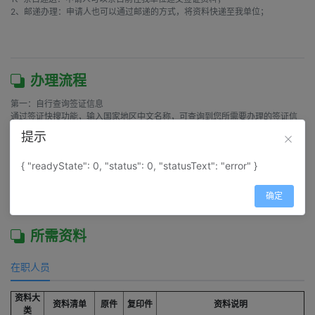
2、邮递办理：申请人也可以通过邮递的方式，将资料快递至我单位；

办理流程
第一：自行查询签证信息

通过签证快搜功能，输入国家地区中文名称，可查询到您所需要办理的签证信
息

提示
第二：来电或在线核对签证资料

与签证客服沟通，了解需要办理签证的最新信息，如近期签证资料是否有变
{ "readyState": 0, "status": 0, "statusText": "error" }
动、近期大使馆受理时间等

第三：签证资料/签证费用/签证协议

按照约定的方式递交签证资料、签证费用，并签订签证服务协议am
确定
所需资料
在职人员
资料大
资料清单
原件
复印件
资料说明
类