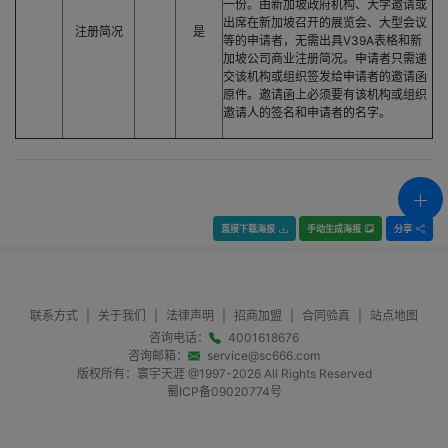
一份。由新加坡政府机构、大学邀请或
出席在新加坡召开的展览会、大型会议
注册简况
是
等的申请者，无需出具V39A表格和新
加坡公司商业注册简况。申请者只需递
交该机构或组织签发给申请者的邀请函
原件。邀请函上必须要有该机构或组织
邀请人的签名和申请者的名字。
直接下载海报
手动生成海报
分享
联系方式
|
关于我们
|
法律声明
|
招商加盟
|
合同验真
|
站点地图
咨询电话：
4001618676
咨询邮箱：
service@sc666.com
版权所有：寰宇天涯 @1997-
2026
All Rights Reserved
蜀ICP备09020774号