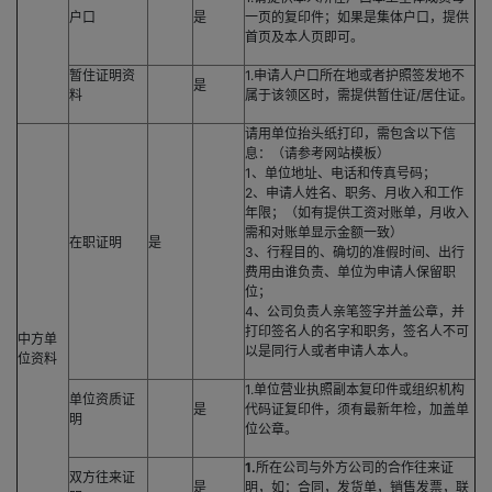
户口
是
一页的复印件；如果是集体户口，提供
首页及本人页即可。
暂住证明资
1.申请人户口所在地或者护照签发地不
是
料
属于该领区时，需提供暂住证/居住证。
请用单位抬头纸打印，需包含以下信
息：（请参考网站模板）
1、单位地址、电话和传真号码；
2、申请人姓名、职务、月收入和工作
年限；（如有提供工资对账单，月收入
需和对账单显示金额一致）
在职证明
是
3、行程目的、确切的准假时间、出行
费用由谁负责、单位为申请人保留职
位；
4、公司负责人亲笔签字并盖公章，并
打印签名人的名字和职务，签名人不可
中方单
以是同行人或者申请人本人。
位资料
1.单位营业执照副本复印件或组织机构
单位资质证
是
代码证复印件，须有最新年检，加盖单
明
位公章。
1.
所在公司与外方公司的合作往来证
双方往来证
是
明，如：合同，发货单，销售发票，联