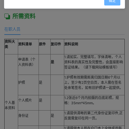
确定
所需资料
在职人员
资料大
资料清单
原件
复印件
资料说明
类
1.请如实、完整填写，字体清晰，个人
申请表（个
是
资料表的真实性及完整性，会直接影响
人资料表）
签证结果。（请下载网站模板填写）
1.护照有效期需距离归国日期6个月以
护照
是
上，至少有2页空白页，本人需在签名
处亲笔签名，如有旧护照请一起提供。
1.2张近6个月内拍摄的白底彩照，规
个人照片
是
个人基
格：35mm*45mm。
本资料
1.请提供清晰的第二代身份证复印件,正
身份证
是
反面需复印在同一页。
1.请提供本人所在户口本上全体成员每