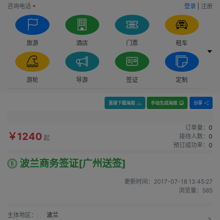
咨询电话
登录
|
注册
旅游
酒店
门票
租车
游轮
导游
签证
定制
直接下载海报
手动生成海报
分享
订单量：
0
￥1240
接待人数：
0
起
预订成功率：
0
波兰商务签证[广州送签]
更新时间：
2017-07-18 13:45:27
浏览量：
585
主体地区：
波兰