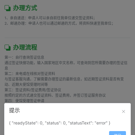
办理方式
1、亲自递送：申请人可以亲自前往我单位递交签证资料；

2、邮递办理：申请人也可以通过邮递的方式，将资料快递至我单位；

办理流程
第一：自行查询签证信息

通过签证快搜功能，输入国家地区中文名称，可查询到您所需要办理的签证信
息

第二：来电或在线核对签证资料

与签证客服沟通，了解需要办理签证的最新信息，如近期签证资料是否有变
动、近期大使馆受理时间等

第三：签证资料/签证费用/签证协议

按照约定的方式递交签证资料、签证费用，并签订签证服务协议

第四：使馆受理签证申请

收到签证资料和签证费用后，当日整理和审核签证材料，并安排外勤人员在之
提示
后第一个使馆工作日前往大使馆递送签证申请

第五：通知签证结果，返还护照

{ "readyState": 0, "status": 0, "statusText": "error" }
签证办理结束，在使馆领取护照后，我们将在第一时间通知签证申请人，按约
定的方式将护照和发票返还给申请人
