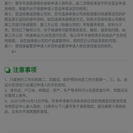
第六：寰宇天涯旅游网在收取申请人资料后，经二次审核发现不符合签证申请
资格的，保留作出不受理申请人签证申请决定的权利；

第七：签证结果返回我公司后，您可选择来我公司自取或委托快递寄送您的护
照及其它返回的原件资料。如您选择快递寄送方式，则表示您授权我公司委托
第三方进行快递服务，第三方公司（快递公司的）所有服务条款、权利与义
务，您均已了解和认可。对于快递有可能带来的丢失、破损、或其他问题，由
第三方公司（快递承运方)对您进行负责，我公司不予承担责任和由此产生的任
何赔偿。 当您选择我公司的产品或服务时，视同您已认同此条款的内容；

第八：使馆保留要求申请人补资料或要求申请人前往使馆面试的权利。

        &n
注意事项
1、只能预约工作日的周二、四面试。取护照时间是工作日星期一，三，五。出
证与否领馆只会通过申请人的手机告知。

2、身份证，户口本，结婚证，房产，车产等资料可以先提供复印件，但面试当
天需带上原件。

3、从2015年10月12日开始，所有申请者均须亲自前往目的地国家的使领馆或
当地签证中心录入指纹，12周岁以下儿童可免于录取指纹；成功录取十指指纹
后，五年内不用再重新录取。
