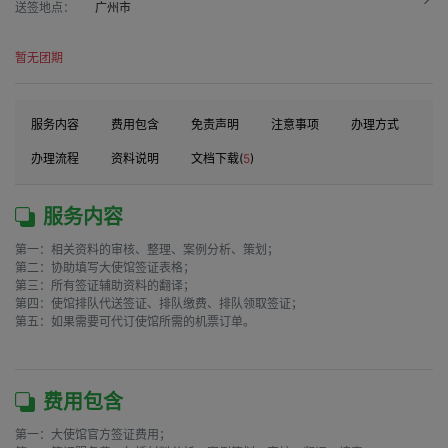
送签地点：
广州市
暂无团期
服务内容
费用包含
免责声明
注意事项
办理方式
办理流程
资料说明
文档下载(
5
)
服务内容
第一：相关资料的审核、整理、案例分析、策划；

第二：协助填写大使馆签证表格；

第三：所有签证辅助资料的翻译；

第四：使馆排队代送签证、排队缴费、排队领取签证；

第五：如果需要可代订使馆所需的机票订单。

费用包含
第一：大使馆官方签证费用；
