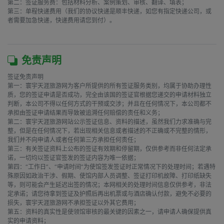
第二：签证服务费：包括材料分析、案例策划、审核、翻译、填表；

第三：单程快递费用（我们的协议快递是顺丰快递，如您有指定快递公司，或
者需要加急快递，快递费用请您到付）。

免责声明
签证免责声明

第一：寰宇天涯旅游网为客户所提供的所有签证服务类别，均属于协助办理性
质，您的签证申请是否成功，完全由该国的签证官根据您递交的申请材料独立
判断，本公司不得以任何方式的干预或交涉；并且在任何情况下，本公司都不
承担由签证申请结果而导致被追溯任何赔偿的责任和义务；

第二：寰宇天涯旅游网站公示签证信息、资料的描述，虽然我们力求准确与完
整，但是在任何情况下，若出现相关信息或者描述的不正确或不完整的情形，
我们并不向申请人或者任何第三方承担任何责任；

第三：有关签证资料上公布的签证有效期和停留期，仅供参考而非任何法定承
诺，一切均以签证官签发的签证内容为唯一依据；

第四：“工作日”、“申请时间”为使馆签发签证时正常情况下的处理时间；若遇特
殊原因如政治干涉、假期、使馆内部人员调整、签证打印机故障、打印纸缺失
等，则可能会产生延迟出签的情况；本网相关的处理时间信息仅供参考，非法
定承诺；请您待拿到签证及护照后再出机票或与酒店确认付款，避免不必要的
损失，寰宇天涯旅游网不承担签证以外其它费用；

第五：资料的真实性是使领馆审核的最关键的因素之一，请申请人确保提供真
实的申请资料；
