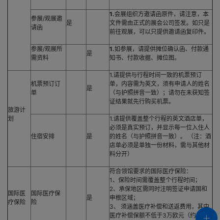
1.
会展组织方邀请函原件，请注意，本
参展/观展邀
是
文件需由正式的展会公司签发。如只是
请函
前往观展，可以只提供邀请函复印件。
参展/观展所
1.
如参展，请提供摊位确认函、付款通
是
需资料
知书、付款收据、摊位图。
1.请提供与行程时间一致的机票预订
机票预订订
单，内容需为英文，须有申请人的姓名
是
单
（与护照拼音一致）；请勿在未获知签
证结果就先行购买机票。
旅游计
划
1.请提供覆盖整个行程的英文酒店单，
必须是真实预订，并显示每一位入住人
住宿安排
是
的姓名（与护照拼音一致）。 （注：酒
店单必须是单独一份材料，需与其他材
料分开）
符合领馆要求的国际医疗保险：
1、保险时间需覆盖整个行程时间；
2、承保地区需同时注明签证申请国和
国际医
国际医疗保
是
申根区域；
疗保险
险
3、 须涵盖医疗补偿和送返费用，其中
医疗补偿保额不低于3万欧元（约30万