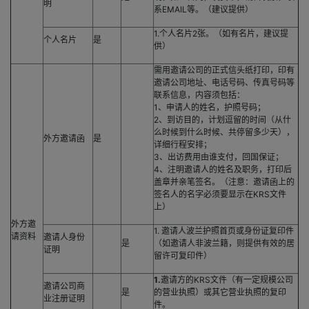
明
系EMAIL等。（建议提供）
1.个人名片2张。（如有名片，建议提
个人名片
是
供）
需用邀请公司的正式信头纸打印，印有
邀请公司地址、电话号码、传真号码等
联系信息，内容须包括：
1、申请人的姓名，护照号码；
2、到访目的，计划逗留的时间（从什
么时候到什么时候、共停留多少天），
外方邀请函
是
详细行程安排；
3、出访费用由谁支付，回国保证；
4、注明邀请人的姓名及职务，打印后
盖章并亲笔签名。（注意：邀请函上的
签名人的名字必须要显示在KRS文件
上）
外方邀
1. 邀请人波兰护照首页或身份证复印件
请资料
邀请人身份
是
（如邀请人非波兰籍，则提供有效的居
证明
留许可复印件）
1.
邀请方的KRS文件（有一定规模公司
邀请公司商
是
的营业执照）或其它营业执照的复印
业注册证明
件。