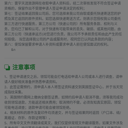
第六：寰宇天涯旅游网在收取申请人资料后，经二次审核发现不符合签证申请
资格的，保留作出不受理申请人签证申请决定的权利；

第七：签证结果返回我公司后，您可选择来我公司自取或委托快递寄送您的护
照及其它返回的原件资料。如您选择快递寄送方式，则表示您授权我公司委托
第三方进行快递服务，第三方公司（快递公司的）所有服务条款、权利与义
务，您均已了解和认可。对于快递有可能带来的丢失、破损、或其他问题，由
第三方公司（快递承运方)对您进行负责，我公司不予承担责任和由此产生的任
何赔偿。 当您选择我公司的产品或服务时，视同您已认同此条款的内容；

第八：使馆保留要求申请人补资料或要求申请人前往使馆面试的权利。

        &n
注意事项
1、签证申请递交之后，领馆可能会打电话给申请人公司或本人进行调查，请申
请人做好相关准备并熟悉申请资料。

2、此签证需预约，须申请人本人将签证资料递交到英国签证中心，并于当天完
成指纹采集。

3、英国预约需网上缴纳全额签证费，如预约后申请人取消不做，须等我司成功
收到领馆退款，方能返还相关费用；取消预约不做，必须告知真实原因，领馆
可能电话调查；退款申请可能会被领馆拒绝。

4、相关材料的原件及复印件均须递交，并与签证结果同时返回（户口本、结/
离婚证、存折、存款证明等）。

5、所有中文文件须翻译成英文，我们仅提供常规文件翻译服务，如果文件涉及