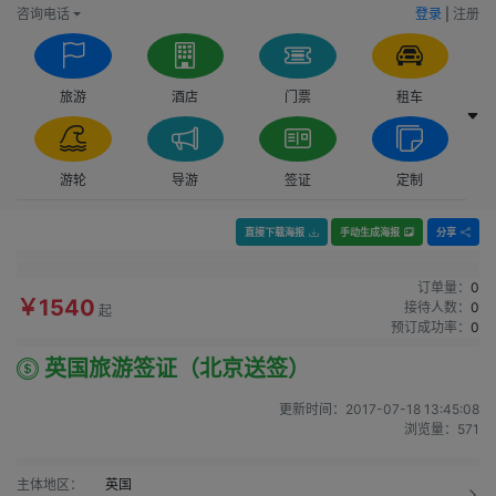
咨询电话
登录
|
注册
旅游
酒店
门票
租车
游轮
导游
签证
定制
直接下载海报
手动生成海报
分享
订单量：
0
￥1540
接待人数：
0
起
预订成功率：
0
英国旅游签证（北京送签）
更新时间：
2017-07-18 13:45:08
浏览量：
571
主体地区：
英国