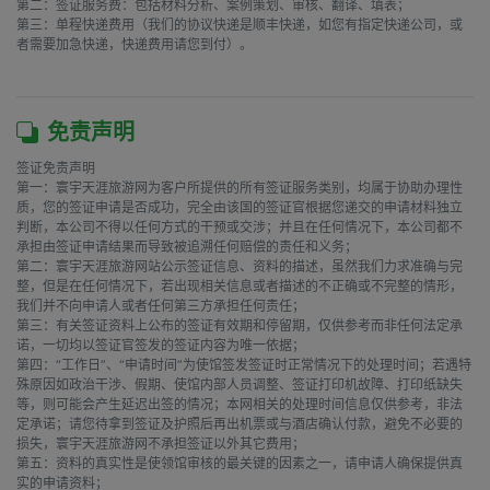
第二：签证服务费：包括材料分析、案例策划、审核、翻译、填表；

第三：单程快递费用（我们的协议快递是顺丰快递，如您有指定快递公司，或
者需要加急快递，快递费用请您到付）。

免责声明
签证免责声明

第一：寰宇天涯旅游网为客户所提供的所有签证服务类别，均属于协助办理性
质，您的签证申请是否成功，完全由该国的签证官根据您递交的申请材料独立
判断，本公司不得以任何方式的干预或交涉；并且在任何情况下，本公司都不
承担由签证申请结果而导致被追溯任何赔偿的责任和义务；

第二：寰宇天涯旅游网站公示签证信息、资料的描述，虽然我们力求准确与完
整，但是在任何情况下，若出现相关信息或者描述的不正确或不完整的情形，
我们并不向申请人或者任何第三方承担任何责任；

第三：有关签证资料上公布的签证有效期和停留期，仅供参考而非任何法定承
诺，一切均以签证官签发的签证内容为唯一依据；

第四：“工作日”、“申请时间”为使馆签发签证时正常情况下的处理时间；若遇特
殊原因如政治干涉、假期、使馆内部人员调整、签证打印机故障、打印纸缺失
等，则可能会产生延迟出签的情况；本网相关的处理时间信息仅供参考，非法
定承诺；请您待拿到签证及护照后再出机票或与酒店确认付款，避免不必要的
损失，寰宇天涯旅游网不承担签证以外其它费用；

第五：资料的真实性是使领馆审核的最关键的因素之一，请申请人确保提供真
实的申请资料；
