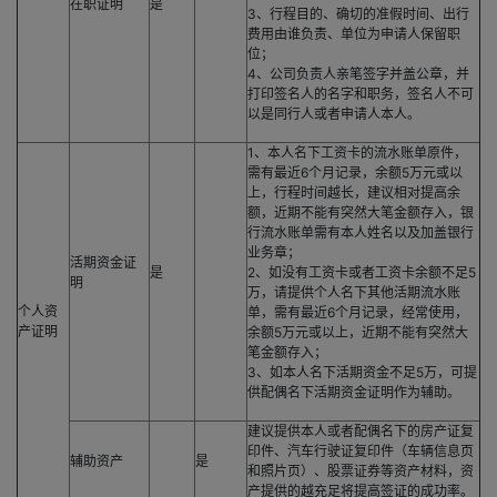
在职证明
是
3、行程目的、确切的准假时间、出行
费用由谁负责、单位为申请人保留职
位；
4、公司负责人亲笔签字并盖公章，并
打印签名人的名字和职务，签名人不可
以是同行人或者申请人本人。
1、本人名下工资卡的流水账单原件，
需有最近6个月记录，余额5万元或以
上，行程时间越长，建议相对提高余
额，近期不能有突然大笔金额存入，银
行流水账单需有本人姓名以及加盖银行
业务章；
活期资金证
是
2、如没有工资卡或者工资卡余额不足5
明
万，请提供个人名下其他活期流水账
个人资
单，需有最近6个月记录，经常使用，
产证明
余额5万元或以上，近期不能有突然大
笔金额存入；
3、如本人名下活期资金不足5万，可提
供配偶名下活期资金证明作为辅助。
建议提供本人或者配偶名下的房产证复
印件、汽车行驶证复印件（车辆信息页
辅助资产
是
和照片页）、股票证券等资产材料，资
产提供的越充足将提高签证的成功率。