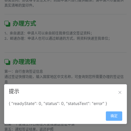
各类合同、协议等专业性文件，则由申请人自行提供翻译，请申请人尽量提供
真实清晰的复印件。
办理方式
1、亲自递送：申请人可以亲自前往我单位递交签证资料；

2、邮递办理：申请人也可以通过邮递的方式，将资料快递至我单位；

办理流程
第一：自行查询签证信息

通过签证快搜功能，输入国家地区中文名称，可查询到您所需要办理的签证信
息

第二：来电或在线核对签证资料

提示
与签证客服沟通，了解需要办理签证的最新信息，如近期签证资料是否有变
动、近期大使馆受理时间等

{ "readyState": 0, "status": 0, "statusText": "error" }
第三：签证资料/签证费用/签证协议

按照约定的方式递交签证资料、签证费用，并签订签证服务协议

第四：使馆受理签证申请

确定
收到签证资料和签证费用后，当日整理和审核签证材料，并安排外勤人员在之
后第一个使馆工作日前往大使馆递送签证申请

第五：通知签证结果，返还护照
