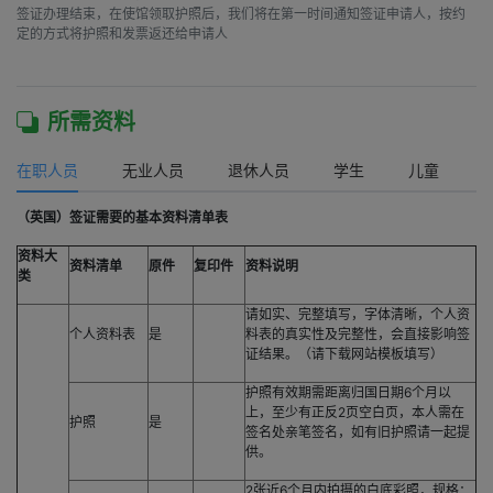
签证办理结束，在使馆领取护照后，我们将在第一时间通知签证申请人，按约
定的方式将护照和发票返还给申请人

所需资料
在职人员
无业人员
退休人员
学生
儿童
（英国）签证需要的基本资料清单表
资料大
资料清单
原件
复印件
资料说明
类
请如实、完整填写，字体清晰，个人资
个人资料表
是
料表的真实性及完整性，会直接影响签
证结果。（请下载网站模板填写）
护照有效期需距离归国日期6个月以
上，至少有正反2页空白页，本人需在
护照
是
签名处亲笔签名，如有旧护照请一起提
供。
2张近6个月内拍摄的白底彩照，规格：