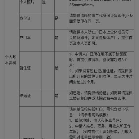
个人照片
是
35mm*45mm。
请提供清晰的第二代身份证复印件,正反
身份证
是
面需复印在同一页。
请提供本人所在户口本上全体成员每一
户口本
是
页的复印件；如果是集体户口，提供首
页及本人页即可。
1、申请人户口所在地不属于该领区
个人基
时，需提供该资料，签发需超过3个
本资料
月；
暂住证
是
2、如果没有暂住证/居住证，请提供派
出所开具的暂住证明原件，显示居住时
间需超过3个月。
如已婚，请提供结婚证；如离异请提供
结婚证
是
离婚证复印件或法院调解书复印件。
请用单位抬头纸打印，需包含以下信
息：（请参考网站模板）
1、单位地址、电话和传真号码；
2、申请人姓名、职务、月收入和工作
年限；（如有提供工资对账单，月收入
需和对账单显示金额一致）