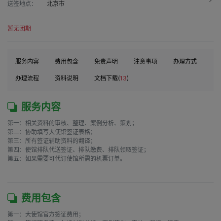
送签地点：
北京市
暂无团期
服务内容
费用包含
免责声明
注意事项
办理方式
办理流程
资料说明
文档下载(
13
)
服务内容
第一：相关资料的审核、整理、案例分析、策划；

第二：协助填写大使馆签证表格；

第三：所有签证辅助资料的翻译；

第四：使馆排队代送签证、排队缴费、排队领取签证；

第五：如果需要可代订使馆所需的机票订单。

费用包含
第一：大使馆官方签证费用；
