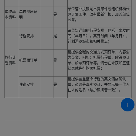
单位营业执照副本复印件或组织机构代
单位基
单位资质证
是
码证复印件，须有最新年检，加盖单位
本资料
明
公章。
请告知详细的行程安排，包括：出发时
行程安排
是
间（年月日），离开时间（年月日），
计划游览城市和相关景点；
请提供全程的交通方式预订单，内容需
旅行计
为英文，例如：机票行程单、欧铁预订
机票预订单
是
划资料
单、船票预订单等，请勿在未获知签证
结果就先行购买机票；
请提供覆盖整个行程的英文酒店确认
住宿安排
是
单，必须是真实预订，并显示每一位入
住人的姓名（与护照拼音一致）。