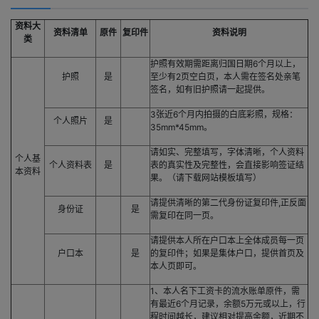
资料大
资料清单
原件
复印件
资料说明
类
护照有效期需距离归国日期6个月以上，
护照
是
至少有2页空白页，本人需在签名处亲笔
签名，如有旧护照请一起提供。
3张近6个月内拍摄的白底彩照，规格：
个人照片
是
35mm*45mm。
请如实、完整填写，字体清晰，个人资料
个人基
个人资料表
是
表的真实性及完整性，会直接影响签证结
本资料
果。（请下载网站模板填写）
请提供清晰的第二代身份证复印件,正反面
身份证
是
需复印在同一页。
请提供本人所在户口本上全体成员每一页
户口本
是
的复印件；如果是集体户口，提供首页及
本人页即可。
1、本人名下工资卡的流水账单原件，需
有最近6个月记录，余额5万元或以上，行
程时间越长，建议相对提高余额，近期不