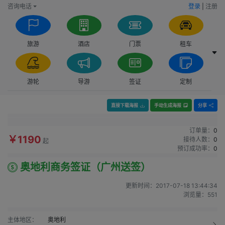
咨询电话
登录
|
注册
旅游
酒店
门票
租车
游轮
导游
签证
定制
直接下载海报
手动生成海报
分享
订单量：
0
￥1190
接待人数：
0
起
预订成功率：
0
奥地利商务签证（广州送签）
更新时间：
2017-07-18 13:44:34
浏览量：
551
主体地区：
奥地利