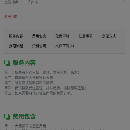
送签地点：
广州市
暂无团期
服务内容
费用包含
免责声明
注意事项
办理方式
办理流程
资料说明
文档下载(
4
)
服务内容
第一：相关资料的审核、整理、案例分析、策划；

第二：协助填写大使馆签证表格；

第三：所有签证辅助资料的翻译；

第四：使馆排队代送签证、排队缴费、排队领取签证；

第五：如果需要可代订使馆所需的机票订单。

费用包含
第一：大使馆官方签证费用；
