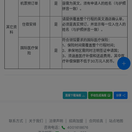
机票预订单
是
容需为英文，须有申请人的姓名（与护照
拼音一致）。
请提供覆盖整个行程的英文酒店确认单，
住宿安排
是
必须是真实预订，并显示每一位入住人的
其它资
姓名（与护照拼音一致）。
料
符合领馆要求的国际医疗保险：
1、保险时间需覆盖整个行程时间；
国际医疗保
是
2、承保地区需同时注明签证申请国；
险
3、须涵盖医疗补偿和送返费用，其中医
疗补偿保额不低于30万元人民币。
直接下载海报
手动生成海报
分享
联系方式
|
关于我们
|
法律声明
|
招商加盟
|
合同验真
|
站点地图
咨询电话：
4001618676