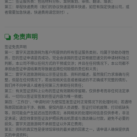
第二：签证服务费：包括材料分析、案例策划、审核、翻译、填表；

第三：单程快递费用（我们的协议快递是顺丰快递，如您有指定快递公司，或
者需要加急快递，快递费用请您到付）。

免责声明
签证免责声明

第一：寰宇天涯旅游网为客户所提供的所有签证服务类别，均属于协助办理性
质，您的签证申请是否成功，完全由该国的签证官根据您递交的申请材料独立
判断，本公司不得以任何方式的干预或交涉；并且在任何情况下，本公司都不
承担由签证申请结果而导致被追溯任何赔偿的责任和义务；

第二：寰宇天涯旅游网站公示签证信息、资料的描述，虽然我们力求准确与完
整，但是在任何情况下，若出现相关信息或者描述的不正确或不完整的情形，
我们并不向申请人或者任何第三方承担任何责任；

第三：有关签证资料上公布的签证有效期和停留期，仅供参考而非任何法定承
诺，一切均以签证官签发的签证内容为唯一依据；

第四：“工作日”、“申请时间”为使馆签发签证时正常情况下的处理时间；若遇特
殊原因如政治干涉、假期、使馆内部人员调整、签证打印机故障、打印纸缺失
等，则可能会产生延迟出签的情况；本网相关的处理时间信息仅供参考，非法
定承诺；请您待拿到签证及护照后再出机票或与酒店确认付款，避免不必要的
损失，寰宇天涯旅游网不承担签证以外其它费用；

第五：资料的真实性是使领馆审核的最关键的因素之一，请申请人确保提供真
实的申请资料；
