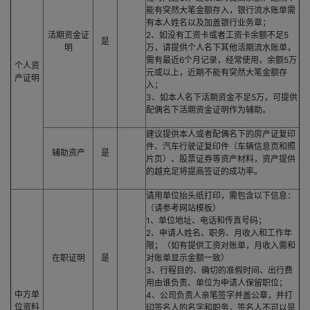
能有突然大笔金额存入，银行流水账单需
有本人姓名以及加盖银行业务章；
活期资金证
2、如没有工资卡或者工资卡余额不足5
是
明
万，请提供个人名下其他活期流水账单，
需有最近6个月记录，经常使用，余额5万
个人资
元或以上，近期不能有突然大笔金额存
产证明
入；
3、如本人名下活期资金不足5万，可提供
配偶名下活期资金证明作为辅助。
建议提供本人或者配偶名下的房产证复印
件、汽车行驶证复印件（车辆信息页和照
辅助资产
是
片页）、股票证券等资产材料，资产提供
的越充足将提高签证的成功率。
请用单位抬头纸打印，需包含以下信息：
（请参考网站模板）
1、单位地址、电话和传真号码；
2、申请人姓名、职务、月收入和工作年
限；（如有提供工资对账单，月收入需和
在职证明
是
对账单显示金额一致）
3、行程目的、确切的准假时间、出行费
用由谁负责、单位为申请人保留职位；
中方单
4、公司负责人亲笔签字并盖公章，并打
位资料
印签名人的名字和职务，签名人不可以是