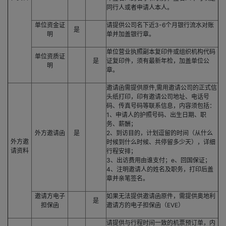
同行人或者申请人本人。
单位资金证
请提供公司名下近3-6个月银行流水对账
是
明
单并加盖银行章。
单位营业执照副本复印件或组织机构代码
单位资质证
是
证复印件，须有最新年检，加盖单位公
明
章。
邀请函需提供原件,需用邀请公司的正式信
头纸打印，印有邀请公司地址、电话号
码、传真号码等联系信息，内容须包括：
1、申请人的护照号码、出生日期、职
务、薪酬；
外方邀请函
是
2、到访目的，计划逗留的时间（从什么
外方邀
时候到什么时候、共停留多少天），详细
请资料
行程安排；
3、出访费用由谁支付；e、回国保证；
4、注明邀请人的姓名及职务，打印后盖
章并亲笔签名。
邀请方电子
如果无法提供邀请函原件，需提供奥地利
是
担保函
邀请方的电子担保函（EVE）
请提供与行程时间一致的机票预订单，内