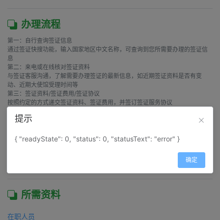
办理流程
第一：自行查询签证信息

通过签证快搜功能，输入国家地区中文名称，可查询到您所需要办理的签证信
息

第二：来电或在线核对签证资料

与签证客服沟通，了解需要办理签证的最新信息，如近期签证资料是否有变
动、近期大使馆受理时间等

第三：签证资料/签证费用/签证协议

按照约定的方式递交签证资料、签证费用，并签订签证服务协议

第四：使馆受理签证申请

提示
收到签证资料和签证费用后，当日整理和审核签证材料，并安排外勤人员在之
后第一个使馆工作日前往大使馆递送签证申请

第五：通知签证结果，返还护照

{ "readyState": 0, "status": 0, "statusText": "error" }
签证办理结束，在使馆领取护照后，我们将在第一时间通知签证申请人，按约
定的方式将护照和发票返还给申请人

确定
所需资料
在职人员