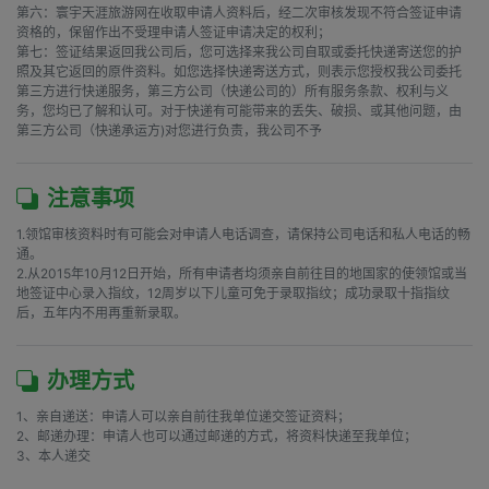
第六：寰宇天涯旅游网在收取申请人资料后，经二次审核发现不符合签证申请
资格的，保留作出不受理申请人签证申请决定的权利；

第七：签证结果返回我公司后，您可选择来我公司自取或委托快递寄送您的护
照及其它返回的原件资料。如您选择快递寄送方式，则表示您授权我公司委托
第三方进行快递服务，第三方公司（快递公司的）所有服务条款、权利与义
务，您均已了解和认可。对于快递有可能带来的丢失、破损、或其他问题，由
第三方公司（快递承运方)对您进行负责，我公司不予
注意事项
1.领馆审核资料时有可能会对申请人电话调查，请保持公司电话和私人电话的畅
通。

2.从2015年10月12日开始，所有申请者均须亲自前往目的地国家的使领馆或当
地签证中心录入指纹，12周岁以下儿童可免于录取指纹；成功录取十指指纹
后，五年内不用再重新录取。 
办理方式
1、亲自递送：申请人可以亲自前往我单位递交签证资料；

2、邮递办理：申请人也可以通过邮递的方式，将资料快递至我单位；

3、本人递交
