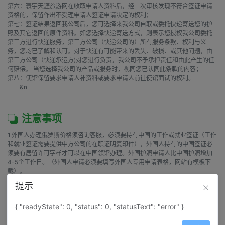
第六：寰宇天涯旅游网在收取申请人资料后，经二次审核发现不符合签证申请
资格的，保留作出不受理申请人签证申请决定的权利；

第七：签证结果返回我公司后，您可选择来我公司自取或委托快递寄送您的护
照及其它返回的原件资料。如您选择快递寄送方式，则表示您授权我公司委托
第三方进行快递服务，第三方公司（快递公司的）所有服务条款、权利与义
务，您均已了解和认可。对于快递有可能带来的丢失、破损、或其他问题，由
第三方公司（快递承运方)对您进行负责，我公司不予承担责任和由此产生的任
何赔偿。 当您选择我公司的产品或服务时，视同您已认同此条款的内容；

第八：使馆保留要求申请人补资料或要求申请人前往使馆面试的权利。

        &n
注意事项
1.外国人办理俄罗斯价格须咨询客服，必须要持有中国的工作或就业签证（工作
和就业签证需要提供中方公司的在职证明复印件），外国人持有的中国签证必
须要有居留许可字样才可以在中国领馆办理。外国护照申请人比中国护照增加
4-5个工作日。（外国人申请必须要填写外国人专用申请表格，网站有模板下
载）。

2.请办理俄罗斯签证的客人确认好生效时间并备注在订单上，因为做错了生效时
提示
间不能修改只能注销重新按照原来的价格重新办理。所以请一定要确认好生效
时间确保万无失。请客人下单的时候在名字的隔壁备注上生效时间如（张三  9
{ "readyState": 0, "status": 0, "statusText": "error" }
月12日生效）获得签证后，签证的有效时间和停留时间是根据申请人提供前往
俄罗斯的往返机票批出（如：整个行程机票行程在当地停留5天，那就代表签证