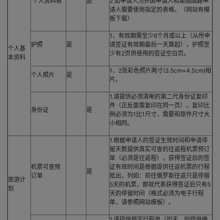
个人资料表
是
2.如申请人为外国申请人和美国国籍申
请人需要使用指定的表格。（网站有模
板下载）
1、有效期需至少6个月或以上（从所申
护照
是
请签证有效期最后一天算起），护照至
个人基
少有2页供使用的签证空白页。
本资料
1、2张彩色照片两寸(3.5cm×4.5cm)相
个人照片
是
片。
1.请提供必须清晰的第二代身份证复印
件（正反面需复印在同一页）。复印比
身份证
是
例必须为1比1尺寸，需要和原件尺寸大
小相同。
1.根据申请人的签证生效时间和申请停
留天数提供真实可查的往返程机票预订
单（必须是往返程）。获得签证后的签
机票可查预
证有效时间是根据提供往返机票的行程
是
订单
批出，列如：前往俄罗斯往返只是停留
旅游计
5天的机票，那就代表获得签证后只有5
划
天的停留时间（格式必须为电子行程
单，请参照网站模板）。
1.请提供预定行程单（如无，则提供确