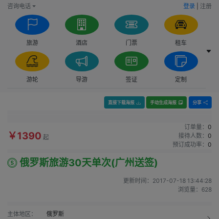
咨询电话
登录
|
注册
旅游
酒店
门票
租车
游轮
导游
签证
定制
直接下载海报
手动生成海报
分享
订单量：
0
￥1390
接待人数：
0
起
预订成功率：
0
俄罗斯旅游30天单次(广州送签)
更新时间：
2017-07-18 13:44:28
浏览量：
628
主体地区：
俄罗斯