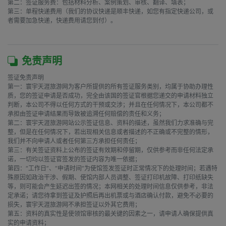
第二：签证服务费：包括材料分析、案例策划、审核、翻译、填表；

第三：单程快递费用（我们的协议快递是顺丰快递，如您有指定快递公司，或
者需要加急快递，快递费用请您到付）。

免责声明
签证免责声明

第一：寰宇天涯旅游网为客户所提供的所有签证服务类别，均属于协助办理性
质，您的签证申请是否成功，完全由该国的签证官根据您递交的申请材料独立
判断，本公司不得以任何方式的干预或交涉；并且在任何情况下，本公司都不
承担由签证申请结果而导致被追溯任何赔偿的责任和义务；

第二：寰宇天涯旅游网站公示签证信息、资料的描述，虽然我们力求准确与完
整，但是在任何情况下，若出现相关信息或者描述的不正确或不完整的情形，
我们并不向申请人或者任何第三方承担任何责任；

第三：有关签证资料上公布的签证有效期和停留期，仅供参考而非任何法定承
诺，一切均以签证官签发的签证内容为唯一依据；

第四：“工作日”、“申请时间”为使馆签发签证时正常情况下的处理时间；若遇特
殊原因如政治干涉、假期、使馆内部人员调整、签证打印机故障、打印纸缺失
等，则可能会产生延迟出签的情况；本网相关的处理时间信息仅供参考，非法
定承诺；请您待拿到签证及护照后再出机票或与酒店确认付款，避免不必要的
损失，寰宇天涯旅游网不承担签证以外其它费用；

第五：资料的真实性是使领馆审核的最关键的因素之一，请申请人确保提供真
实的申请资料；
