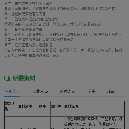
第二：来电或在线核对签证资料

与签证客服沟通，了解需要办理签证的最新信息，如近期签证资料是否有变
动、近期大使馆受理时间等

第三：签证资料/签证费用/签证协议

按照约定的方式递交签证资料、签证费用，并签订签证服务协议

第四：使馆受理签证申请

收到签证资料和签证费用后，当日整理和审核签证材料，并安排外勤人员在之
后第一个使馆工作日前往大使馆递送签证申请

第五：通知签证结果，返还护照

签证办理结束，在使馆领取护照后，我们将在第一时间通知签证申请人，按约
定的方式将护照和发票返还给申请人

所需资料
在职人员
无业人员
退休人员
学生
儿童
资料大
资料清单
原件
复印件
资料说明
类
1.请必须每项如实详细、工整填写，如
提供虚假错误信息有可能导致拒签。