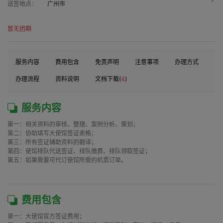
送签地点：
广州市
暂无团期
服务内容
费用包含
免责声明
注意事项
办理方式
办理流程
资料说明
文档下载(
4
)
服务内容
第一：相关资料的审核、整理、案例分析、策划；

第二：协助填写大使馆签证表格；

第三：所有签证辅助资料的翻译；

第四：使馆排队代送签证、排队缴费、排队领取签证；

第五：如果需要可代订使馆所需的机票订单。

费用包含
第一：大使馆官方签证费用；
