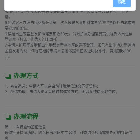
批出后只有5天的停留期）。生效时间指定一定要在申请之日起计算两个月内。

确定
3.欧盟国家的外国人签俄罗斯签证现在开始需要保险。

4.18周岁以下小朋友办理需要提供出生证复印件，必须要有父或者母一同申
请。

5.如果客人办理的俄罗斯签证第一次入境是从莫斯科或者圣彼得堡以外的城市需
要办理前确认。

6.福建出生或者签发护照需要加收50元。台湾护照办理需要提供境外人员住宿
登记表（打印日期为3个月以内）。

7.申请人护照签发地和出生地都是新疆地区的暂不受理。如只有出生地为新疆地
区签发地为现工作所在地的申请人请附带提供在职证明复印件，费用加收100
元。
办理方式
1、亲自递送：申请人可以亲自前往我单位递交签证资料；

2、邮递办理：申请人也可以通过邮递的方式，将资料快递至我单位；

办理流程
第一：自行查询签证信息

通过签证快搜功能，输入国家地区中文名称，可查询到您所需要办理的签证信
息
