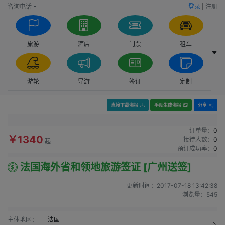
咨询电话
登录
|
注册
旅游
酒店
门票
租车
游轮
导游
签证
定制
直接下载海报
手动生成海报
分享
订单量：
0
￥1340
接待人数：
0
起
预订成功率：
0
法国海外省和领地旅游签证 [广州送签]
更新时间：
2017-07-18 13:42:38
浏览量：
545
主体地区：
法国