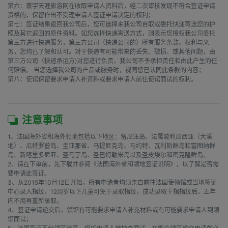
第六：寰宇天涯旅游网在收取申请人资料后，经二次审核发现不符合签证申请
资格的，保留作出不受理申请人签证申请决定的权利；

第七：签证结果返回我公司后，您可选择来我公司自取或委托快递寄送您的护
照及其它返回的原件资料。如您选择快递寄送方式，则表示您授权我公司委托
第三方进行快递服务，第三方公司（快递公司的）所有服务条款、权利与义
务，您均已了解和认可。对于快递有可能带来的丢失、破损、或其他问题，由
第三方公司（快递承运方)对您进行负责，我公司不予承担责任和由此产生的任
何赔偿。 当您选择我公司的产品或服务时，视同您已认同此条款的内容；

第八：使馆保留要求申请人补资料或要求申请人前往使馆面试的权利。

注意事项
1、法国海外省和海外领地包括以下地区：留尼汪岛、法属波利尼西亚（大溪
地）、瓜特罗普岛、圭亚那省、马提尼克岛、马约特、瓦利斯群岛和富图纳群
岛、新喀里多尼亚、圣马丁岛、圣巴特勒米岛以及圣皮埃尔和密克隆群岛。

2、请在下单前，先下载并参阅《法国海外省和领地签证说明》，以了解是否需
要申请此签证。

3、从2015年10月12日开始，所有申请者均须亲自前往法国使领馆或当地签证
中心录入指纹，12周岁以下儿童可免于录取指纹，成功录取十指指纹后，五年
内不用再重新录取。

4、签证申请递交后，领馆有可能要求申请人补充材料或有可能要求申请人到领
馆面试；
