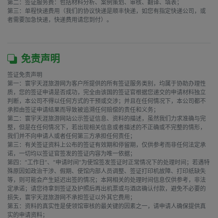
第二：签证服务费：包括材料分析、案例策划、审核、翻译、填表；

第三：单程快递费用（我们的协议快递是顺丰快递，如您有指定快递公司，或
者需要加急快递，快递费用请您到付）。

免责声明
签证免责声明

第一：寰宇天涯旅游网为客户所提供的所有签证服务类别，均属于协助办理性
质，您的签证申请是否成功，完全由该国的签证官根据您递交的申请材料独立
判断，本公司不得以任何方式的干预或交涉；并且在任何情况下，本公司都不
承担由签证申请结果而导致被追溯任何赔偿的责任和义务；

第二：寰宇天涯旅游网站公示签证信息、资料的描述，虽然我们力求准确与完
整，但是在任何情况下，若出现相关信息或者描述的不正确或不完整的情形，
我们并不向申请人或者任何第三方承担任何责任；

第三：有关签证资料上公布的签证有效期和停留期，仅供参考而非任何法定承
诺，一切均以签证官签发的签证内容为唯一依据；

第四：“工作日”、“申请时间”为使馆签发签证时正常情况下的处理时间；若遇特
殊原因如政治干涉、假期、使馆内部人员调整、签证打印机故障、打印纸缺失
等，则可能会产生延迟出签的情况；本网相关的处理时间信息仅供参考，非法
定承诺；请您待拿到签证及护照后再出机票或与酒店确认付款，避免不必要的
损失，寰宇天涯旅游网不承担签证以外其它费用；

第五：资料的真实性是使领馆审核的最关键的因素之一，请申请人确保提供真
实的申请资料；
