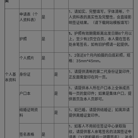
类
1、请如实、完整填写，字体清晰，个
申请表（个
是
人资料表的真实性及完整性，会直接影
人资料表）
响签证结果。（请下载网站模板填写）
1
、
护照有效期需距离出发日期6个月以
护照
是
上，至少有2页空白页，本人需在签名
处亲笔签名，如有旧护照请一起提供。
1、2张近6个月内拍摄的白底彩照，规
个人照片
是
格：35mm*45mm。
1、请提供清晰的第二代身份证复印件,
个人基
身份证
是
正反面需复印在同一页。
本资料
1、请提供本人所在户口本上全体成员
户口本
是
每一页的复印件；如果是集体户口，提
供首页及本人页即可。
结婚证明资
1、如已婚，请提供结婚证；如离异请
是
料
提供离婚证复印件。
1、如客人不用前往签证中心录取指
纹，请提供客人亲笔签名的法国签证申
签名表格
是
请表（37项和最后一项要签名），补充