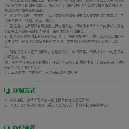
5、法国签证不分领区送签，但如申请人被抽查面试，在哪个领区递交申请就必
须在哪个领区的领事馆面试，如送签广州领区的申请人被领馆抽查面试则必须
在法国驻广州领事馆面试； 

6、签证的停留期、有效期、入境次数由领馆根据申请人递交的资料来决定，包
括申请表格、行程、机票、酒店。 

7、签证递交之后领馆有可能会进行电话调查，请确保申请人本人的手机以及在
职证明上预留的电话有人接听，否则领馆有可能拒签。

8、如果客人的护照上有缺失的签证页（一般是柬埔寨），是无法递交法国的签
证申请的。建议客人重新办理新的护照，或者能找回原来的签证页也可以接
受。

9、所有必须本人签名的资料，包括委托书、申请表等，请保持文件上的签名与
护照签名一致。

10、中智签证中心有VIP服务，可提升申请签证的服务体验，详细请参阅《中智
签证中心VIP服务介绍》

11、本人递交，提前预约，预约时间请咨询客服。
办理方式
1、亲自递送：申请人可以亲自前往我单位递交签证资料；

2、邮递办理：申请人也可以通过邮递的方式，将资料快递至我单位；

办理流程