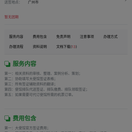
送签地点：
广州市
暂无团期
服务内容
费用包含
免责声明
注意事项
办理方式
办理流程
资料说明
文档下载(
13
)
服务内容
第一：相关资料的审核、整理、案例分析、策划；

第二：协助填写大使馆签证表格；

第三：所有签证辅助资料的翻译；

第四：使馆排队代送签证、排队缴费、排队领取签证；

第五：如果需要可代订使馆所需的机票订单。

费用包含
第一：大使馆官方签证费用；
