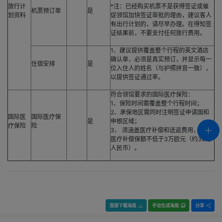
旅行计
*注：已经购买机票不是获得签证或催
机票预订单
是
划资料
促领馆加快签证审批的理由，建议客人
有出行计划的，请尽早办理。在得知签
证结果前，不要支付任何旅行费用。
1、建议提供覆盖整个行程的英文酒店
确认单，必须是真实预订，并显示每一
住宿安排
是
位入住人的姓名（与护照拼音一致），
以提供签证通过率。
符合领馆要求的国际医疗保险：
1、保险时间需覆盖整个行程时间；
2、承保地区需同时注明签证申请国和
国际医
国际医疗保
是
申根区域；
疗保险
险
3、 须涵盖医疗补偿和送返费用，其中
医疗补偿保额不低于3万欧元（约30万
人民币）。
直接下载海报
手动生成海报
分享