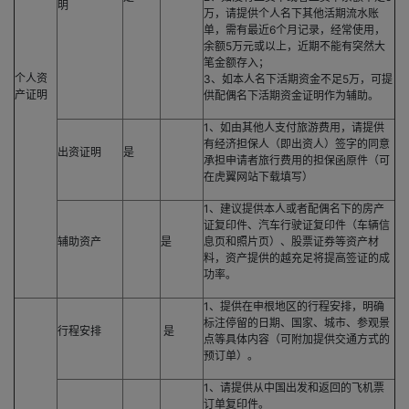
明
万，请提供个人名下其他活期流水账
单，需有最近6个月记录，经常使用，
余额5万元或以上，近期不能有突然大
笔金额存入；
个人资
3、如本人名下活期资金不足5万，可提
产证明
供配偶名下活期资金证明作为辅助。
1、如由其他人支付旅游费用，请提供
有经济担保人（即出资人）签字的同意
出资证明
是
承担申请者旅行费用的担保函原件（可
在虎翼网站下载填写）
1、建议提供本人或者配偶名下的房产
证复印件、汽车行驶证复印件（车辆信
辅助资产
是
息页和照片页）、股票证券等资产材
料，资产提供的越充足将提高签证的成
功率。
1、提供在申根地区的行程安排，明确
标注停留的日期、国家、城市、参观景
行程安排
是
点等具体内容（可附加提供交通方式的
预订单）。
1、请提供从中国出发和返回的飞机票
订单复印件。