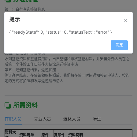
第一：自行查询签证信息

通过签证快搜功能，输入国家地区中文名称，可查询到您所需要办理的签证信
提示
息

第二：来电或在线核对签证资料

与签证客服沟通，了解需要办理签证的最新信息，如近期签证资料是否有变
{ "readyState": 0, "status": 0, "statusText": "error" }
动、近期大使馆受理时间等

第三：签证资料/签证费用/签证协议

确定
按照约定的方式递交签证资料、签证费用，并签订签证服务协议

第四：使馆受理签证申请

收到签证资料和签证费用后，当日整理和审核签证材料，并安排外勤人员在之
后第一个使馆工作日前往大使馆递送签证申请

第五：通知签证结果，返还护照

签证办理结束，在使馆领取护照后，我们将在第一时间通知签证申请人，按约
定的方式将护照和发票返还给申请人

所需资料
在职人员
无业人员
退休人员
学生
资料大
资料清单
原件
复印件
资料说明