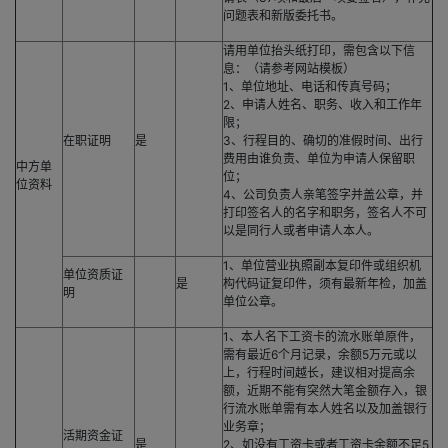
问题表和新版委托书。
请用单位抬头纸打印，需包含以下信
息：（请参考网站模板）
1、单位地址、电话和传真号码；
2、申请人姓名、职务、收入和工作年
限；
在职证明
是
3、行程目的、确切的准假时间、出行
费用由谁负责、单位为申请人保留职
中方单
位；
位资料
4、公司负责人亲笔签字并盖公章，并
打印签名人的名字和职务，签名人不可
以是同行人或者申请人本人。
1、单位营业执照副本复印件或组织机
单位资质证
是
构代码证复印件，须有最新年检，加盖
明
单位公章。
1、本人名下工资卡的流水账单原件，
需有最近6个月记录，余额5万元或以
上，行程时间越长，建议相对提高余
额，近期不能有突然大笔金额存入，银
行流水账单需有本人姓名以及加盖银行
业务章；
活期资金证
是
2、如没有工资卡或者工资卡余额不足5