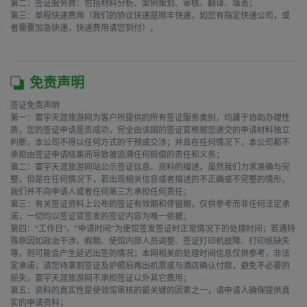
第二：签证服务费：包括材料分析、案例策划、审核、翻译、填表；

第三：单程快递费用（我们的协议快递是顺丰快递，如您有指定快递公司，或
者需要加急快递，快递费用请您到付）。

免责声明
签证免责声明

第一：寰宇天涯旅游网为客户所提供的所有签证服务类别，均属于协助办理性
质，您的签证申请是否成功，完全由该国的签证官根据您递交的申请材料独立
判断，本公司不得以任何方式的干预或交涉；并且在任何情况下，本公司都不
承担由签证申请结果而导致被追溯任何赔偿的责任和义务；

第二：寰宇天涯旅游网站公示签证信息、资料的描述，虽然我们力求准确与完
整，但是在任何情况下，若出现相关信息或者描述的不正确或不完整的情形，
我们并不向申请人或者任何第三方承担任何责任；

第三：有关签证资料上公布的签证有效期和停留期，仅供参考而非任何法定承
诺，一切均以签证官签发的签证内容为唯一依据；

第四：“工作日”、“申请时间”为使馆签发签证时正常情况下的处理时间；若遇特
殊原因如政治干涉、假期、使馆内部人员调整、签证打印机故障、打印纸缺失
等，则可能会产生延迟出签的情况；本网相关的处理时间信息仅供参考，非法
定承诺；请您待拿到签证及护照后再出机票或与酒店确认付款，避免不必要的
损失，寰宇天涯旅游网不承担签证以外其它费用；

第五：资料的真实性是使领馆审核的最关键的因素之一，请申请人确保提供真
实的申请资料；
