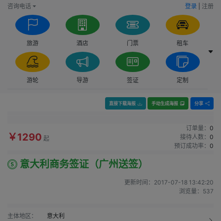
咨询电话
登录
|
注册
旅游
酒店
门票
租车
游轮
导游
签证
定制
直接下载海报
手动生成海报
分享
订单量：
0
￥1290
接待人数：
0
起
预订成功率：
0
意大利商务签证（广州送签）
更新时间：
2017-07-18 13:42:20
浏览量：
537
主体地区：
意大利