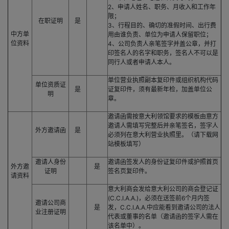
2、申请人姓名、职务、月收入和工作年
限；
在职证明
是
3、行程目的、确切的准假时间、出行费
中方单
用由谁负责、单位为申请人保留职位；
位资料
4、公司负责人亲笔签字并盖公章，并打
印签名人的名字和职务，签名人不可以是
同行人或者申请人本人。
单位营业执照副本复印件或组织机构代码
单位资质证
是
证复印件，须有最新年检，加盖单位公
明
章。
邀请函需按意大利领馆要求的模板由意方
邀请人需填写完整后并亲笔签名，签字人
外方邀请函
是
必须列在意大利营业执照里。（请下载网
站模板填写）
邀请人身份
邀请函签发人的身份证复印件或护照首页
外方邀
是
证明
签名页复印件。
请资料
意大利商会发给意大利公司的商会登记证
(C.C.I.A.A.)，必须在送签前6个月内签
邀请公司商
是
发，C.C.I.A.A.中应能看到邀请公司的法人
业注册证明
代表或董事的名单（邀请函的签字人需在
该名单中）。