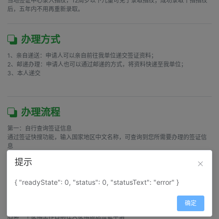
当地签证中心录入指纹，12周岁以下儿童可免于录取指纹；成功录取十指指纹
后，五年内不用再重新录取。 
办理方式
1、亲自递送：申请人可以亲自前往我单位递交签证资料；

2、邮递办理：申请人也可以通过邮递的方式，将资料快递至我单位；

3、本人递交

办理流程
第一：自行查询签证信息

通过签证快搜功能，输入国家地区中文名称，可查询到您所需要办理的签证信
息

第二：来电或在线核对签证资料

提示
与签证客服沟通，了解需要办理签证的最新信息，如近期签证资料是否有变
动、近期大使馆受理时间等

第三：签证资料/签证费用/签证协议

{ "readyState": 0, "status": 0, "statusText": "error" }
按照约定的方式递交签证资料、签证费用，并签订签证服务协议

第四：使馆受理签证申请

确定
收到签证资料和签证费用后，当日整理和审核签证材料，并安排外勤人员在之
后第一个使馆工作日前往大使馆递送签证申请
