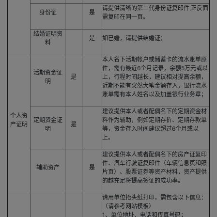
请提供清晰的第二代身份证复印件,正反面
身份证
是
需复印在同一页。
结婚证明资
是
如已婚，请提供结婚证；
料
本人名下活期帐户或储蓄卡的流水账单原
件，需有最近6个月记录，余额5万元或以
活期资金证
是
上，行程时间越长，建议相对提高余额，
明
近期不能有突然大笔金额存入，银行流水
账单需有本人姓名以及加盖银行业务章；
建议提供本人或者配偶名下的定期资金材
个人资
定期资金证
料作为辅助，例如定期存折、定期存款单
产证明
是
明
等，资金存入时间建议超过6个月或以
上。
建议提供本人或者配偶名下的房产证复印
件、汽车行驶证复印件（车辆信息页和照
辅助资产
是
片页）、股票证券等资产材料，资产提供
的越充足将提高签证的成功率。
请用单位抬头纸打印，需包含以下信息：
（请参考网站模板）
1、单位地址、电话和传真号码；