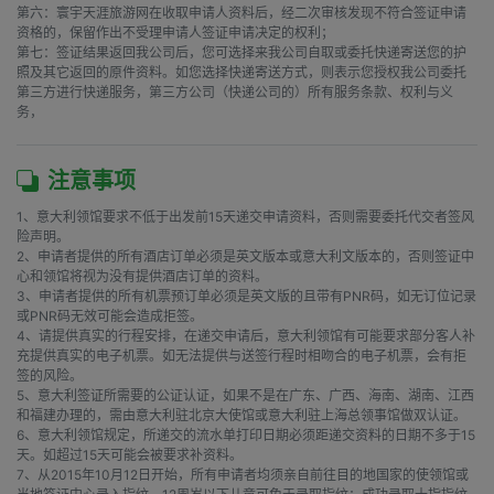
第六：寰宇天涯旅游网在收取申请人资料后，经二次审核发现不符合签证申请
资格的，保留作出不受理申请人签证申请决定的权利；

第七：签证结果返回我公司后，您可选择来我公司自取或委托快递寄送您的护
照及其它返回的原件资料。如您选择快递寄送方式，则表示您授权我公司委托
第三方进行快递服务，第三方公司（快递公司的）所有服务条款、权利与义
务，
注意事项
1、意大利领馆要求不低于出发前15天递交申请资料，否则需要委托代交者签风
险声明。

2、申请者提供的所有酒店订单必须是英文版本或意大利文版本的，否则签证中
心和领馆将视为没有提供酒店订单的资料。

3、申请者提供的所有机票预订单必须是英文版的且带有PNR码，如无订位记录
或PNR码无效可能会造成拒签。

4、请提供真实的行程安排，在递交申请后，意大利领馆有可能要求部分客人补
充提供真实的电子机票。如无法提供与送签行程时相吻合的电子机票，会有拒
签的风险。

5、意大利签证所需要的公证认证，如果不是在广东、广西、海南、湖南、江西
和福建办理的，需由意大利驻北京大使馆或意大利驻上海总领事馆做双认证。

6、意大利领馆规定，所递交的流水单打印日期必须距递交资料的日期不多于15
天。如超过15天可能会被要求补资料。

7、从2015年10月12日开始，所有申请者均须亲自前往目的地国家的使领馆或