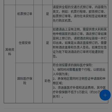
请提供全程的交通方式预订单，内容需为
英文，例如：机票行程单、欧铁预订单、
机票预订单
是
船票预订单等，请勿在未获知签证结果就
先行购买机票。
如邀请函上没有注明，需提供意大利和其
他申根国家的酒店订单。酒店预订单如果
是网上预订的，请把酒店网址链接一并打
住宿安排
是
印出来。如果是从酒店直接预订的，需要
附有酒店盖章和负责人签名。如果您在签
其他资
证为批下取消酒店的订单将可能遭到拒
料
签。
符合领馆要求的国际医疗保险：
1、保险时间需覆盖整个行程，以航班出
入中国为准；
国际医疗保
2、承保地区需同时注明签证申请国和申
彩色
险
根区域；
3、须涵盖医疗补偿和送返费用，其中医
疗补偿保额不低于3万欧元（约30万元人
民币）。