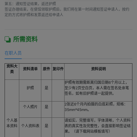
第五：通知签证结果，返还护照

签证办理结束，在使馆领取护照后，我们将在第一时间通知签证申请人，按约
定的方式将护照和发票返还给申请人

所需资料
在职人员
资料大
资料清单
原件
复印件
资料说明
类
护照有效期需距离归国日期6个月以上，
护照
是
至少有2页空白页，本人需在签名处亲笔
签名，如有旧护照请一起提供。
2张近6个月内拍摄的白底彩照，规格：
个人照片
是
35mm*45mm。
个人基
请如实、完整填写，字体清晰，个人资料
本资料
个人资料表
是
表的真实性及完整性，会直接影响签证结
果。（请下载网站模板填写）