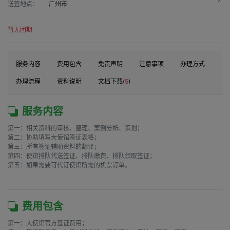
送签地点：
广州市
暂无团期
服务内容
费用包含
免责声明
注意事项
办理方式
办理流程
资料说明
文档下载(
5
)
服务内容
第一：相关资料的审核、整理、案例分析、策划；

第二：协助填写大使馆签证表格；

第三：所有签证辅助资料的翻译；

第四：使馆排队代送签证、排队缴费、排队领取签证；

第五：如果需要可代订使馆所需的机票订单。

费用包含
第一：大使馆官方签证费用；
