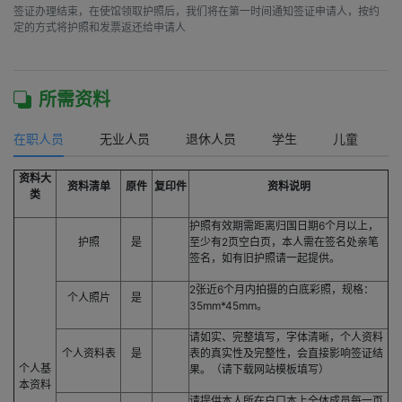
签证办理结束，在使馆领取护照后，我们将在第一时间通知签证申请人，按约
定的方式将护照和发票返还给申请人

所需资料
在职人员
无业人员
退休人员
学生
儿童
资料大
资料清单
原件
复印件
资料说明
类
护照有效期需距离归国日期6个月以上，
护照
是
至少有2页空白页，本人需在签名处亲笔
签名，如有旧护照请一起提供。
2张近6个月内拍摄的白底彩照，规格：
个人照片
是
35mm*45mm。
请如实、完整填写，字体清晰，个人资料
个人资料表
是
表的真实性及完整性，会直接影响签证结
个人基
果。（请下载网站模板填写）
本资料
请提供本人所在户口本上全体成员每一页