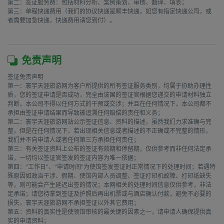
第二：签证服务费：包括材料分析、案例策划、审核、翻译、填表；

第三：单程快递费用（我们的协议快递是顺丰快递，如您有指定快递公司，或
者需要加急快递，快递费用请您到付）。

免责声明
签证免责声明

第一：寰宇天涯旅游网为客户所提供的所有签证服务类别，均属于协助办理性
质，您的签证申请是否成功，完全由该国的签证官根据您递交的申请材料独立
判断，本公司不得以任何方式的干预或交涉；并且在任何情况下，本公司都不
承担由签证申请结果而导致被追溯任何赔偿的责任和义务；

第二：寰宇天涯旅游网站公示签证信息、资料的描述，虽然我们力求准确与完
整，但是在任何情况下，若出现相关信息或者描述的不正确或不完整的情形，
我们并不向申请人或者任何第三方承担任何责任；

第三：有关签证资料上公布的签证有效期和停留期，仅供参考而非任何法定承
诺，一切均以签证官签发的签证内容为唯一依据；

第四：“工作日”、“申请时间”为使馆签发签证时正常情况下的处理时间；若遇特
殊原因如政治干涉、假期、使馆内部人员调整、签证打印机故障、打印纸缺失
等，则可能会产生延迟出签的情况；本网相关的处理时间信息仅供参考，非法
定承诺；请您待拿到签证及护照后再出机票或与酒店确认付款，避免不必要的
损失，寰宇天涯旅游网不承担签证以外其它费用；

第五：资料的真实性是使领馆审核的最关键的因素之一，请申请人确保提供真
实的申请资料；
