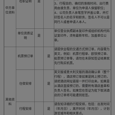
在职证明
是
3、行程目的、确切的准假时间、出行费
中方单
用由谁负责、单位为申请人保留职位；
位资料
4、公司负责人亲笔签字并盖公章，并打
印签名人的名字和职务，签名人不可以是
同行人或者申请人本人。
单位营业执照副本复印件或组织机构代码
单位资质证
是
证复印件，须有最新年检，加盖单位公
明
章。
请提供全程的交通方式预订单，内容需为
英文，例如：机票行程单、欧铁预订单、
机票预订单
是
船票预订单等，请勿在未获知签证结果就
先行购买机票。
英文版或意大利文版的酒店确认单（整个
行程），酒店预订单如果是网上预订的，
请把酒店网址链接一并打印出来。如果是
住宿安排
是
从酒店直接预订的，需要附有酒店盖章和
负责人签名。如果您在签证为批下取消酒
店的订单将可能遭到拒签。
其他资
料
请告知详细的行程安排，包括：出发时间
行程安排
是
（年月日），离开时间（年月日），计划
游览城市和相关景点。