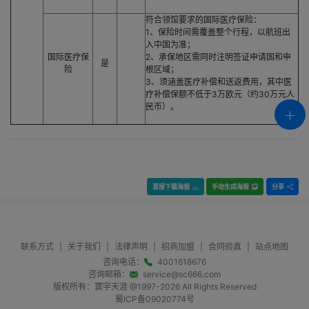
符合领馆要求的国际医疗保险：
1、保险时间需覆盖整个行程，以航班出
入中国为准；
国际医疗保
2、承保地区需同时注明签证申请国和申
是
险
根区域；
3、须涵盖医疗补偿和送返费用，其中医
疗补偿保额不低于3万欧元（约30万元人
民币）。
直接下载海报
手动生成海报
分享
联系方式
|
关于我们
|
法律声明
|
招商加盟
|
合同验真
|
站点地图
咨询电话：
4001618676
咨询邮箱：
service@sc666.com
版权所有：寰宇天涯 @1997-
2026
All Rights Reserved
蜀ICP备09020774号