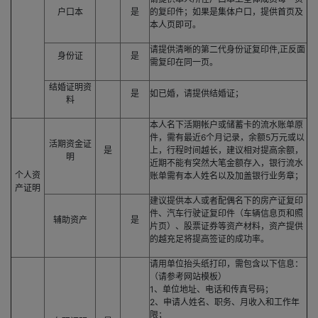
户口本
是
的复印件；如果是集体户口，提供首页及
本人页即可。
请提供清晰的第二代身份证复印件,正反面
身份证
是
需复印在同一页。
结婚证明资
是
如已婚，请提供结婚证；
料
本人名下活期帐户或储蓄卡的流水账单原
件，需有最近6个月记录，余额5万元或以
活期资金证
是
上，行程时间越长，建议相对提高余额，
明
近期不能有突然大笔金额存入，银行流水
个人资
账单需有本人姓名以及加盖银行业务章；
产证明
建议提供本人或者配偶名下的房产证复印
件、汽车行驶证复印件（车辆信息页和照
辅助资产
是
片页）、股票证券等资产材料，资产提供
的越充足将提高签证的成功率。
请用单位抬头纸打印，需包含以下信息：
（请参考网站模板）
1、单位地址、电话和传真号码；
2、申请人姓名、职务、月收入和工作年
限；