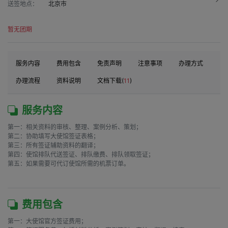
送签地点：
北京市
暂无团期
服务内容
费用包含
免责声明
注意事项
办理方式
办理流程
资料说明
文档下载(
11
)
服务内容
第一：相关资料的审核、整理、案例分析、策划；

第二：协助填写大使馆签证表格；

第三：所有签证辅助资料的翻译；

第四：使馆排队代送签证、排队缴费、排队领取签证；

第五：如果需要可代订使馆所需的机票订单。

费用包含
第一：大使馆官方签证费用；
