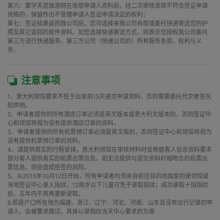
第六：寰宇天涯旅游网在收取申请人资料后，经二次审核发现不符合签证申请
资格的，保留作出不受理申请人签证申请决定的权利；

第七：签证结果返回我公司后，您可选择来我公司自取或委托快递寄送您的护
照及其它返回的原件资料。如您选择快递寄送方式，则表示您授权我公司委托
第三方进行快递服务，第三方公司（快递公司的）所有服务条款、权利与义
务，
注意事项
1、意大利领馆要求不低于出发前15天递交申请资料，否则需要委托代交者签风
险声明。

2、申请者提供的所有酒店订单必须是英文版本或意大利文版本的，否则签证中
心和领馆将视为没有提供酒店订单的资料。

3、申请者提供的所有机票预订单必须是英文版的，否则签证中心和领馆将视为
没有提供机票预订单的资料。

4、请提供真实的行程安排，意大利领馆在审核材料时会根据客人信息资料要求
部分客人提供真实的机票出票信息。如无法提供与提交资料时相吻合的机票出
票信息，则会造成拒签的风险。

5、从2015年10月12日开始，所有申请者均须亲自前往目的地国家的使领馆或
当地签证中心录入指纹，12周岁以下儿童可免于录取指纹；成功录取十指指纹
后，五年内不用再重新录取。 

6.若是户口所在地为福建、浙江、辽宁、河北、河南、山东且没有出行记录的申
请人，会被要求面试，具体以录指纹当天中心要求的为准