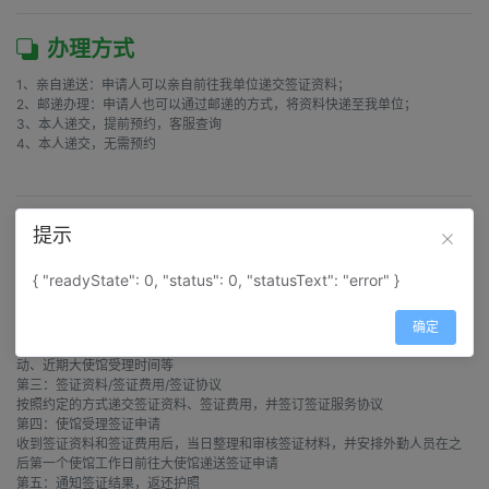
办理方式
1、亲自递送：申请人可以亲自前往我单位递交签证资料；

2、邮递办理：申请人也可以通过邮递的方式，将资料快递至我单位；

3、本人递交，提前预约，客服查询

4、本人递交，无需预约

办理流程
提示
第一：自行查询签证信息

{ "readyState": 0, "status": 0, "statusText": "error" }
通过签证快搜功能，输入国家地区中文名称，可查询到您所需要办理的签证信
息

第二：来电或在线核对签证资料

确定
与签证客服沟通，了解需要办理签证的最新信息，如近期签证资料是否有变
动、近期大使馆受理时间等

第三：签证资料/签证费用/签证协议

按照约定的方式递交签证资料、签证费用，并签订签证服务协议

第四：使馆受理签证申请

收到签证资料和签证费用后，当日整理和审核签证材料，并安排外勤人员在之
后第一个使馆工作日前往大使馆递送签证申请

第五：通知签证结果，返还护照
