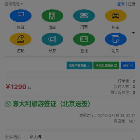
咨询电话
登录
|
注册
旅游
酒店
门票
租车
游轮
导游
签证
定制
直接下载海报
手动生成海报
分享
订单量：
0
￥1290
接待人数：
0
起
预订成功率：
0
意大利旅游签证（北京送签）
更新时间：
2017-07-18 13:42:17
浏览量：
567
主体地区：
意大利