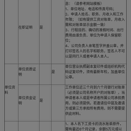
息：（请参考网站模板）
1、单位地址、电话和传真号码；
2、申请人姓名、职务、月收入和工作
年限；（如有提供工资对账单，月收入
需和对账单显示金额一致）
在职证明
是
3、行程目的、确切的准假时间、出行
费用由谁负责、单位为申请人保留职
位；
4、公司负责人亲笔签字并盖公章，并
打印签名人的名字和职务，签名人不可
以是同行人或者申请人本人。
单位营业执照副本复印件或组织机构代
单位资质证
是
码证复印件，须有最新年检，加盖单位
明
公章。
单位资
工作单位近三个月到六个月银行对账单
料
（必须是公司名称开户的对账单），当
单位资金证
申请者本人或是申请者所属公司承担费
是
明
用，则必须提供。若邀请信中提及邀请
方或第三方承担所有费用，则不需要提
供此材料。
1、本人名下工资卡的流水账单原件，
需有最近6个月记录，余额5万元或以