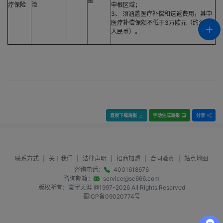
是
疗保险
险
申根区域；
3、 须涵盖医疗补偿和送返费用，其中
医疗补偿保额不低于3万欧元（约30万
人民币）。
直接下载海报
手动生成海报
分享
联系方式
|
关于我们
|
法律声明
|
招商加盟
|
合同验真
|
站点地图
咨询电话：
4001618676
咨询邮箱：
service@sc666.com
版权所有：寰宇天涯 @1997-
2026
All Rights Reserved
蜀ICP备09020774号