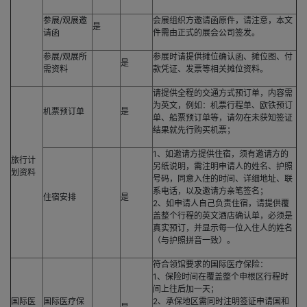
参展/观展邀
会展组织方邀请函原件，请注意，本文
是
请函
件需由正式的展会公司签发。
参展/观展所
参展时请提供摊位确认函、摊位图、付
是
需资料
款凭证、发票等相关摊位资料。
请提供全程的交通方式预订单，内容需
为英文，例如：机票行程单、欧铁预订
机票预订单
是
单、船票预订单等，请勿在未获知签证
结果就先行购买机票；
1、如邀请方提供住宿，须有邀请方的
旅行计
另纸说明，需注明申请人的姓名、护照
划资料
号码，同意入住的时间、详细地址、联
系电话，以及邀请方亲笔签名；
住宿安排
是
2、如申请人自己负责住宿，请提供覆
盖整个行程的英文酒店确认单，必须是
真实预订，并显示每一位入住人的姓名
（与护照拼音一致）。
符合领馆要求的国际医疗保险：
1、保险时间在覆盖整个申根区行程时
间上往后加一天；
国际医
国际医疗保
2、承保地区需同时注明签证申请国和