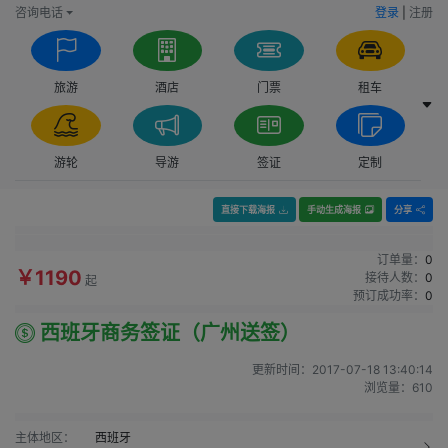
咨询电话
登录
|
注册
旅游
酒店
门票
租车
游轮
导游
签证
定制
直接下载海报
手动生成海报
分享
订单量：
0
￥1190
接待人数：
0
起
预订成功率：
0
西班牙商务签证（广州送签）
更新时间：
2017-07-18 13:40:14
浏览量：
610
主体地区：
西班牙