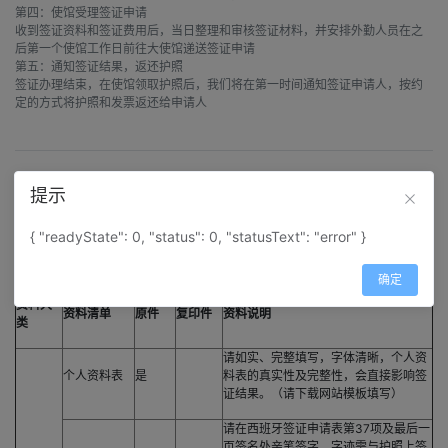
第四：使馆受理签证申请

收到签证资料和签证费用后，当日整理和审核签证材料，并安排外勤人员在之
后第一个使馆工作日前往大使馆递送签证申请

第五：通知签证结果，返还护照

签证办理结束，在使馆领取护照后，我们将在第一时间通知签证申请人，按约
定的方式将护照和发票返还给申请人

所需资料
提示
在职人员
{ "readyState": 0, "status": 0, "statusText": "error" }
（西班牙）签证需要的基本资料清单表
确定
资料大
资料清单
原件
复印件
资料说明
类
请如实、完整填写，字体清晰，个人资
个人资料表
是
料表的真实性及完整性，会直接影响签
证结果。（请下载网站模板填写）
请在西班牙签证申请表第37项及最后一
页签名处亲笔签字，字迹需与护照上签