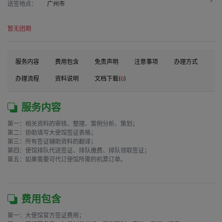
送签地点：
广州市
暂无团期
服务内容
费用包含
免责声明
注意事项
办理方式
办理流程
资料说明
文档下载(
6
)
服务内容
第一：相关资料的审核、整理、案例分析、策划；

第二：协助填写大使馆签证表格；

第三：所有签证辅助资料的翻译；

第四：使馆排队代送签证、排队缴费、排队领取签证；

第五：如果需要可代订使馆所需的机票订单。

费用包含
第一：大使馆官方签证费用；
