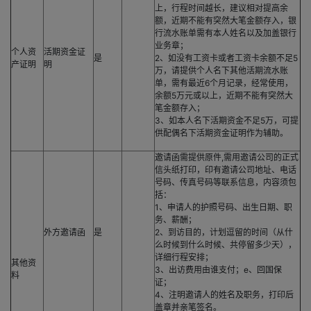
上，行程时间越长，建议相对提高余
额，近期不能有突然大笔金额存入，银
行流水账单需有本人姓名以及加盖银行
业务章；
个人资
活期资金证
是
2、如没有工资卡或者工资卡余额不足5
产证明
明
万，请提供个人名下其他活期流水账
单，需有最近6个月记录，经常使用，
余额5万元或以上，近期不能有突然大
笔金额存入；
3、如本人名下活期资金不足5万，可提
供配偶名下活期资金证明作为辅助。
邀请函需提供原件,需用邀请公司的正式
信头纸打印，印有邀请公司地址、电话
号码、传真号码等联系信息，内容须包
括：
1、申请人的护照号码、出生日期、职
务、薪酬；
外方邀请函
是
2、到访目的，计划逗留的时间（从什
么时候到什么时候、共停留多少天），
详细行程安排；
其他资
3、出访费用由谁支付；e、回国保
料
证；
4、注明邀请人的姓名及职务，打印后
盖章并亲笔签名。