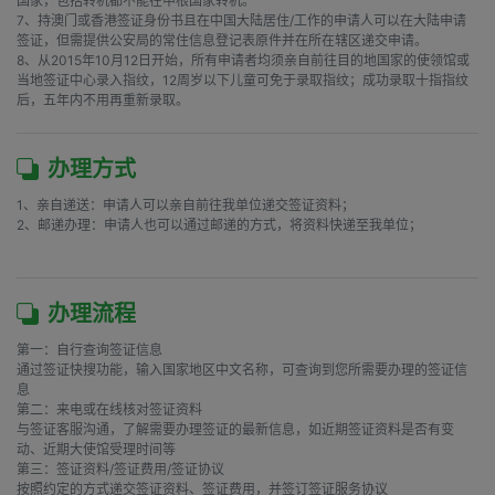
国家，包括转机都不能在申根国家转机。

7、持澳门或香港签证身份书且在中国大陆居住/工作的申请人可以在大陆申请
签证，但需提供公安局的常住信息登记表原件并在所在辖区递交申请。

8、从2015年10月12日开始，所有申请者均须亲自前往目的地国家的使领馆或
当地签证中心录入指纹，12周岁以下儿童可免于录取指纹；成功录取十指指纹
后，五年内不用再重新录取。
办理方式
1、亲自递送：申请人可以亲自前往我单位递交签证资料；

2、邮递办理：申请人也可以通过邮递的方式，将资料快递至我单位；

办理流程
第一：自行查询签证信息

通过签证快搜功能，输入国家地区中文名称，可查询到您所需要办理的签证信
息

第二：来电或在线核对签证资料

与签证客服沟通，了解需要办理签证的最新信息，如近期签证资料是否有变
动、近期大使馆受理时间等

第三：签证资料/签证费用/签证协议

按照约定的方式递交签证资料、签证费用，并签订签证服务协议
