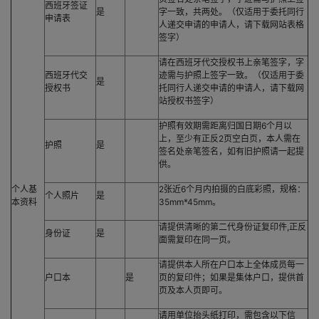
西班牙签证
是
字一致，共两处。（仅适用于委托同行
申请表
人递交申请的申请人，请下载网站表格
签字）
请在西班牙代交授权书上亲笔签字，字
西班牙代交
迹需与护照上签字一致。（仅适用于委
是
授权书
托同行人递交申请的申请人，请下载网
站授权书签字）
护照有效期需距离归国日期6个月以
上，至少有正反2页空白页，本人需在
护照
是
签名处亲笔签名，如有旧护照请一起提
供。
个人基
2张近6个月内拍摄的白底彩照，规格：
个人照片
是
本资料
35mm*45mm。
请提供清晰的第二代身份证复印件,正反
身份证
是
面需复印在同一页。
请提供本人所在户口本上全体成员每一
户口本
是
页的复印件；如果是集体户口，提供首
页及本人页即可。
请用单位抬头纸打印，需包含以下信