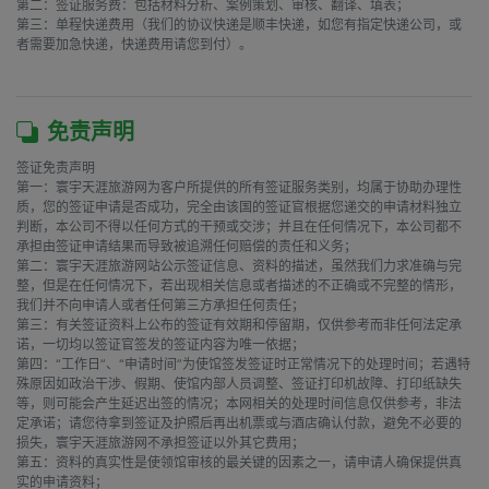
第二：签证服务费：包括材料分析、案例策划、审核、翻译、填表；

第三：单程快递费用（我们的协议快递是顺丰快递，如您有指定快递公司，或
者需要加急快递，快递费用请您到付）。

免责声明
签证免责声明

第一：寰宇天涯旅游网为客户所提供的所有签证服务类别，均属于协助办理性
质，您的签证申请是否成功，完全由该国的签证官根据您递交的申请材料独立
判断，本公司不得以任何方式的干预或交涉；并且在任何情况下，本公司都不
承担由签证申请结果而导致被追溯任何赔偿的责任和义务；

第二：寰宇天涯旅游网站公示签证信息、资料的描述，虽然我们力求准确与完
整，但是在任何情况下，若出现相关信息或者描述的不正确或不完整的情形，
我们并不向申请人或者任何第三方承担任何责任；

第三：有关签证资料上公布的签证有效期和停留期，仅供参考而非任何法定承
诺，一切均以签证官签发的签证内容为唯一依据；

第四：“工作日”、“申请时间”为使馆签发签证时正常情况下的处理时间；若遇特
殊原因如政治干涉、假期、使馆内部人员调整、签证打印机故障、打印纸缺失
等，则可能会产生延迟出签的情况；本网相关的处理时间信息仅供参考，非法
定承诺；请您待拿到签证及护照后再出机票或与酒店确认付款，避免不必要的
损失，寰宇天涯旅游网不承担签证以外其它费用；

第五：资料的真实性是使领馆审核的最关键的因素之一，请申请人确保提供真
实的申请资料；
