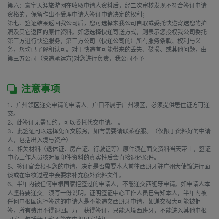
第六：寰宇天涯旅游网在收取申请人资料后，经二次审核发现不符合签证申请
资格的，保留作出不受理申请人签证申请决定的权利；

第七：签证结果返回我公司后，您可选择来我公司自取或委托快递寄送您的护
照及其它返回的原件资料。如您选择快递寄送方式，则表示您授权我公司委托
第三方进行快递服务，第三方公司（快递公司的）所有服务条款、权利与义
务，您均已了解和认可。对于快递有可能带来的丢失、破损、或其他问题，由
第三方公司（快递承运方)对您进行负责，我公司不予
注意事项
1、广州领区递交申请的申请人，户口不属于广州领区，必须提供居住证方可递
交。 

2、此签证无需预约，可以委托代交申请。 。 

3、此签证可以选择免面交服务，如有需要请联系客服。（仅限于资料好的申请
人，包括出入境与资产）

4、相关材料（退休证、房产证、行驶证等）原件须在面交资料当天带上，签证
中心工作人员核对复印件资料的真实性后会直接退还原件。

5、签证官会根据您的申请，决定是否需要本人前往西班牙驻广州大使馆进行面
谈或在审核过程中会要求补充额外资料文件。

6、半年内被任何申根国家拒签过的申请人，不能递交西班牙申请。如申请人本
人坚持要递交，须写一份说明。证明签证中心工作人员已告知本人，半年内被
任何申根国家拒签过的申请人是不能递交西班牙申请，如递交极大可能被拒
签，所有费用不得退回。万一获得签证，只能入境西班牙，不能进入其他申根