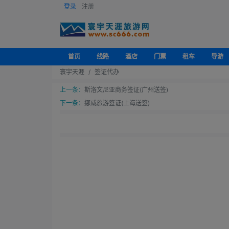
登录
注册
首页
线路
酒店
门票
租车
导游
寰宇天涯
签证代办
上一条：
斯洛文尼亚商务签证(广州送签)
下一条：
挪威旅游签证(上海送签)