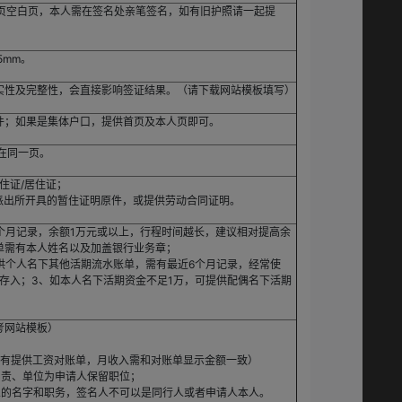
2页空白页，本人需在签名处亲笔签名，如有旧护照请一起提
5mm。
实性及完整性，会直接影响签证结果。（请下载网站模板填写）
件；如果是集体户口，提供首页及本人页即可。
在同一页。
住证/居住证；
派出所开具的暂住证明原件，或提供劳动合同证明。
个月记录，余额1万元或以上，行程时间越长，建议相对提高余
单需有本人姓名以及加盖银行业务章；
供个人名下其他活期流水账单，需有最近6个月记录，经常使
存入；3、如本人名下活期资金不足1万，可提供配偶名下活期
考网站模板）
如有提供工资对账单，月收入需和对账单显示金额一致）
负责、单位为申请人保留职位；
人的名字和职务，签名人不可以是同行人或者申请人本人。