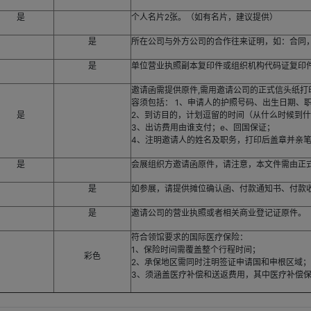
是
个人名片2张。（如有名片，建议提供）
是
所在公司与外方公司的合作往来证明，如：合同，
是
单位营业执照副本复印件或组织机构代码证复印
邀请函需提供原件,需用邀请公司的正式信头纸
容须包括： 1、申请人的护照号码、出生日期、
是
2、到访目的，计划逗留的时间（从什么时候到
3、出访费用由谁支付；e、回国保证；
4、注明邀请人的姓名及职务，打印后盖章并亲
是
会展组织方邀请函原件，请注意，本文件需由正
是
如参展，请提供摊位确认函、付款通知书、付款
是
邀请公司的营业执照或者相关商业登记证原件。
符合领馆要求的国际医疗保险：
1、保险时间需覆盖整个行程时间；
彩色
2、承保地区需同时注明签证申请国和申根区域
3、须涵盖医疗补偿和送返费用，其中医疗补偿保