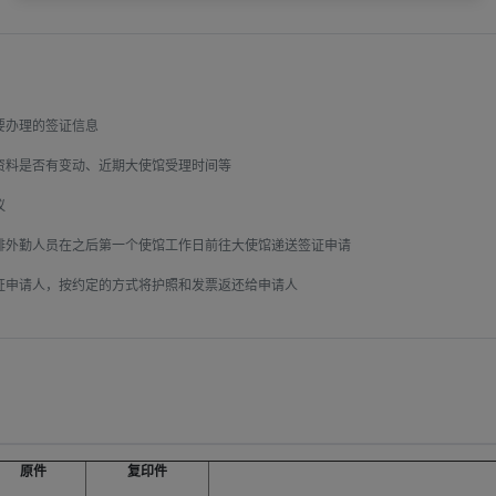
办理的签证信息

料是否有变动、近期大使馆受理时间等



外勤人员在之后第一个使馆工作日前往大使馆递送签证申请

申请人，按约定的方式将护照和发票返还给申请人

原件
复印件