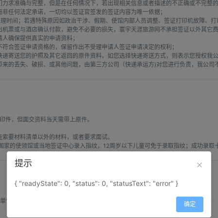
们力求准确与完整，但是在任何情况下，若出现相关信息或者描述的不正确或不完整的
非任何法定承诺，一切均以签证官签发的签证内容为唯一依据；

的处理时间；若遇特殊原因如政治干涉、假期、使馆内部人员调整、签证打印机故障、
出机票或与酒店确认付款，避免不必要的损失，寰宇天涯旅游网不承担签证以外其它费
人确保提供真实的申请资料；

符合签证申请资格的，保留作出不受理申请人签证申请决定的权利；

快递寄送您的护照及其它返回的原件资料。如您选择快递寄送方式，则表示您授权我
带来的丢失、破损、或其他问题，由第三方公司（快递承运方)对您进行负责，我公司
印件，但面交资料当天需带上原件。

能索要材料清单以外的材料，或者要求面试。

的地国家的使领馆或当地签证中心录入指纹，12周岁以下儿童可免于录取指纹；成功录
提示
{ "readyState": 0, "status": 0, "statusText": "error" }
单位；

确定