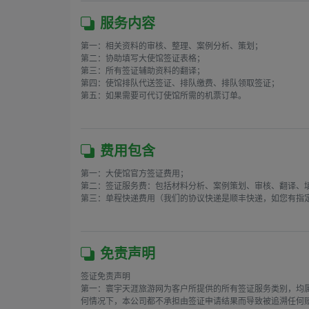
服务内容
第一：相关资料的审核、整理、案例分析、策划；

第二：协助填写大使馆签证表格；

第三：所有签证辅助资料的翻译；

第四：使馆排队代送签证、排队缴费、排队领取签证；

第五：如果需要可代订使馆所需的机票订单。

费用包含
第一：大使馆官方签证费用；

第二：签证服务费：包括材料分析、案例策划、审核、翻译、填
第三：单程快递费用（我们的协议快递是顺丰快递，如您有指定
免责声明
签证免责声明

第一：寰宇天涯旅游网为客户所提供的所有签证服务类别，均
何情况下，本公司都不承担由签证申请结果而导致被追溯任何赔