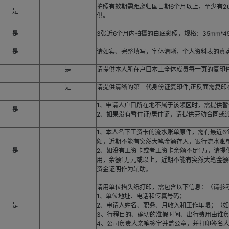
护照有效期需距离归国日期6个月以上，至少有
是
供。
是
3张近6个月内拍摄的白底彩照，规格：35mm*4
是
请如实、完整填写，字体清晰，个人资料表的真
是
请提供本人所在户口本上全体成员每一页的复印
是
请提供清晰的第二代身份证复印件,正反面需复印
1、申请人户口所在地不属于该领区时，需提供暂
是
2、如果没有暂住证/居住证，请提供劳动合同或
1、本人名下工资卡的流水账单原件，需有最近6
额，近期不能有突然大笔金额存入，银行流水账
是
2、如没有工资卡或者工资卡余额不足1万，请提
用，余额1万元或以上，近期不能有突然大笔金额
资金证明作为辅助。
请用单位抬头纸打印，需包含以下信息：（请参
1、单位地址、电话和传真号码；
是
2、申请人姓名、职务、月收入和工作年限；（
3、行程目的、确切的准假时间、出行费用由谁
4、公司负责人亲笔签字并盖公章，并打印签名