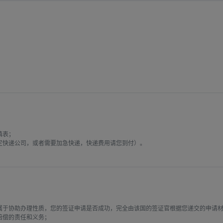
表；

快递公司，或者需要加急快递，快递费用请您到付）。

属于协助办理性质，您的签证申请是否成功，完全由该国的签证官根据您递交的申请
偿的责任和义务；
