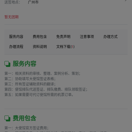
送签地点：
广州市
暂无团期
服务内容
费用包含
免责声明
注意事项
办理方式
办理流程
资料说明
文档下载(
1
)
服务内容
第一：相关资料的审核、整理、案例分析、策划；

第二：协助填写大使馆签证表格；

第三：所有签证辅助资料的翻译；

第四：使馆排队代送签证、排队缴费、排队领取签证；

第五：如果需要可代订使馆所需的机票订单。

费用包含
第一：大使馆官方签证费用；
