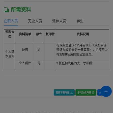
所需资料
在职人员
无业人员
退休人员
学生
资料大
资料清单
原件
复印件
资料说明
类
有效期需至少6个月或以上（从所申请
护照
是
签证有效期最后一天算起），护照至少
个人基
有2页供使用的签证空白页。
本资料
个人照片
是
2 张任何底色的大一寸彩照
直接下载海报
手动生成海报
分享