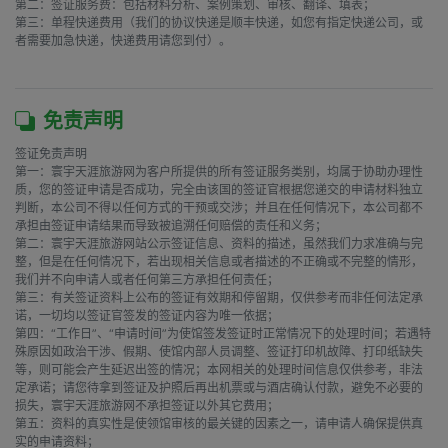
第二：签证服务费：包括材料分析、案例策划、审核、翻译、填表；

第三：单程快递费用（我们的协议快递是顺丰快递，如您有指定快递公司，或
者需要加急快递，快递费用请您到付）。

免责声明
签证免责声明

第一：寰宇天涯旅游网为客户所提供的所有签证服务类别，均属于协助办理性
质，您的签证申请是否成功，完全由该国的签证官根据您递交的申请材料独立
判断，本公司不得以任何方式的干预或交涉；并且在任何情况下，本公司都不
承担由签证申请结果而导致被追溯任何赔偿的责任和义务；

第二：寰宇天涯旅游网站公示签证信息、资料的描述，虽然我们力求准确与完
整，但是在任何情况下，若出现相关信息或者描述的不正确或不完整的情形，
我们并不向申请人或者任何第三方承担任何责任；

第三：有关签证资料上公布的签证有效期和停留期，仅供参考而非任何法定承
诺，一切均以签证官签发的签证内容为唯一依据；

第四：“工作日”、“申请时间”为使馆签发签证时正常情况下的处理时间；若遇特
殊原因如政治干涉、假期、使馆内部人员调整、签证打印机故障、打印纸缺失
等，则可能会产生延迟出签的情况；本网相关的处理时间信息仅供参考，非法
定承诺；请您待拿到签证及护照后再出机票或与酒店确认付款，避免不必要的
损失，寰宇天涯旅游网不承担签证以外其它费用；

第五：资料的真实性是使领馆审核的最关键的因素之一，请申请人确保提供真
实的申请资料；
