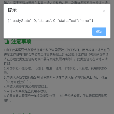
第六：寰宇天涯旅游网在收取申请人资料后，经二次审核发现不符合签证申请
资格的，保留作出不受理申请人签证申请决定的权利；

提示
第七：签证结果返回我公司后，您可选择来我公司自取或委托快递寄送您的护
照及其它返回的原件资料。如您选择快递寄送方式，则表示您授权我公司委托
{ "readyState": 0, "status": 0, "statusText": "error" }
第三方进行快递服务，第三方公司（快递公司的）所有服务条款、权利与义
务，
确定
注意事项
1.由于此类需要代办邀请函等资料所以需要较长的工作日，而且根据当地审查的
进度工作日有可能会在公布工作日的基础上延长2到3个工作日（强烈建议申请
人在办理此类别签证的时候不要先预定机票酒店等）。此类签证可在当地申请
延期。

2.外国护照不能办理。（澳门、香港、台湾）3地护照可以受理，费用加收50
元。

3.申请人必须要自行指定签证生效时间请在申请人名字隔壁备注上（如：张三
（10月1日生效））。

4.申请人需要年满20周岁或以上。

5.申请人如果被拒签费用不收取。

6.如果需要办理商务一年多次类别包签，（由于价格较高，所以详情请咨询客
服）。