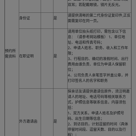
双耳；若配戴眼镜，镜片无反光。
请提供清晰的第二代身份证复印件,正反
身份证
是
面需复印在同一页。
请用单位抬头纸打印，需包含以下信
息：（请参考网站模板） 1、单位地
址、电话和传真号码；
2、申请人姓名、职务、收入和工作年
预约所
限；
在职证明
是
需资料
3、行程目的、确切的准假时间、出行
费用由谁负责、单位为申请人保留职
位；
4、公司负责人亲笔签字并盖公章，并
打印签名人的名字和职务
探亲访友请提供邀请信原件，须注明邀
请人的地址、电话号码等相关联系方
式，护照信息等联系信息，内容须包
括：
1、双方关系，申请人姓名及护照号
码、出生日期等信息；
外方邀请函
是
2、到访目的，计划逗留的时间（具体
停留时间段、逗留天数、目的以及行
程）；