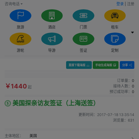
咨询电话
登录
|
注册
旅游
酒店
门票
租车
游轮
导游
签证
定制
直接下载海报
手动生成海报
分享
订单量：
0
￥1440
接待人数：
0
起
预订成功率：
0
美国探亲访友签证（上海送签）
更新时间：
2017-07-18 13:35:14
浏览量：
631
主体地区：
美国