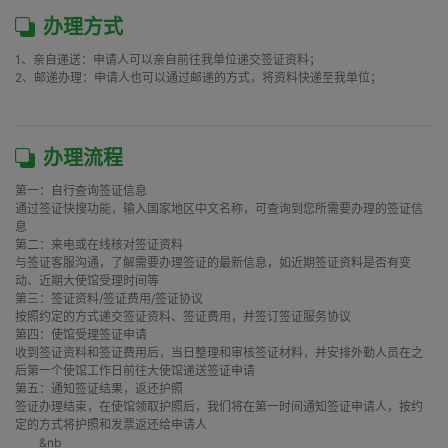
办理方式
1、亲自递送：申请人可以亲自前往我单位递交签证资料；

2、邮递办理：申请人也可以通过邮递的方式，将资料快递至我单位；

办理流程
第一：自行查询签证信息

通过签证快搜功能，输入国家地区中文名称，可查询到您所需要办理的签证信
息

第二：来电或在线核对签证资料

与签证客服沟通，了解需要办理签证的最新信息，如近期签证资料是否有变
动、近期大使馆受理时间等

第三：签证资料/签证费用/签证协议

按照约定的方式递交签证资料、签证费用，并签订签证服务协议

第四：使馆受理签证申请

收到签证资料和签证费用后，当日整理和审核签证材料，并安排外勤人员在之
后第一个使馆工作日前往大使馆递送签证申请

第五：通知签证结果，返还护照

签证办理结束，在使馆领取护照后，我们将在第一时间通知签证申请人，按约
定的方式将护照和发票返还给申请人

        &nb