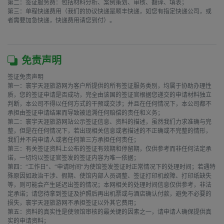
第二：签证服务费：包括材料分析、案例策划、审核、翻译、填表；

第三：单程快递费用（我们的协议快递是顺丰快递，如您有指定快递公司，或
者需要加急快递，快递费用请您到付）。

免责声明
签证免责声明

第一：寰宇天涯旅游网为客户所提供的所有签证服务类别，均属于协助办理性
质，您的签证申请是否成功，完全由该国的签证官根据您递交的申请材料独立
判断，本公司不得以任何方式的干预或交涉；并且在任何情况下，本公司都不
承担由签证申请结果而导致被追溯任何赔偿的责任和义务；

第二：寰宇天涯旅游网站公示签证信息、资料的描述，虽然我们力求准确与完
整，但是在任何情况下，若出现相关信息或者描述的不正确或不完整的情形，
我们并不向申请人或者任何第三方承担任何责任；

第三：有关签证资料上公布的签证有效期和停留期，仅供参考而非任何法定承
诺，一切均以签证官签发的签证内容为唯一依据；

第四：“工作日”、“申请时间”为使馆签发签证时正常情况下的处理时间；若遇特
殊原因如政治干涉、假期、使馆内部人员调整、签证打印机故障、打印纸缺失
等，则可能会产生延迟出签的情况；本网相关的处理时间信息仅供参考，非法
定承诺；请您待拿到签证及护照后再出机票或与酒店确认付款，避免不必要的
损失，寰宇天涯旅游网不承担签证以外其它费用；

第五：资料的真实性是使领馆审核的最关键的因素之一，请申请人确保提供真
实的申请资料；
