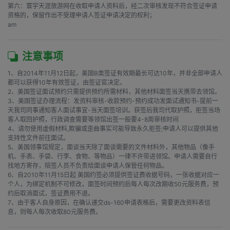
第六：寰宇天涯旅游网在收取申请人资料后，经二次审核发现不符合签证申请
资格的，保留作出不受理申请人签证申请决定的权利；

am
注意事项
1、自2014年11月12日起，美国B类签证有效期最长可达10年，并非全部申请人
都可以获得10年有效签证，由签证官决定。

2、美国签证面试预约只需提供预约所需材料，其他材料面签当天携带去领馆。

3、美国签证办理流程：发资料审核-收款预约-预约成功发面试通知书-提前一
天我司同事通知客人面试事宜-当天面签培训。获签后我司代取护照，拒签当场
客人取回护照，行政调查需要等领馆出签一般要4-8周审核时间

4、请勿使用虚假材料,欺骗或歪曲事实可能导致永久拒签;申请人可以提供其他
支持性文件前往面试。

5、美国领事馆规定，面谈当天除了面谈需要的文件材料外，其他物品（像手
机、手表、手袋、行李、食物、等物品）一律不许带进领馆。申请人需要自行
找地方寄存，陪签人员不负责给面谈申请人保管任何物品。

6、自2010年11月15日起 美国约签必须提供签证费收据号码，一张收据对应一
个人，为绑定机制不可修改，面签时间预约后每人每次改期收50元服务费，预
约后取消面试，签证费用不退。

7、由于客人自身原因，在确认递交ds-160申请表格后，需要更改资料表信
息，则每人每次收取80元服务费。