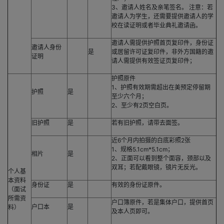
3、邀请人姓名及亲笔签名。 注意：若
邀请人为学生，还需要提供邀请人的学
校在读证明或者毕业典礼邀请函。
邀请人需提供护照首页复印件，身份证
邀请人身份
是
或居留许可证复印件，非外方国籍的邀
证明
请人需提供有效签证页复印件；
护照原件
1、护照有效期需超出在美预定停留期
护照
是
至少六个月；
2、至少有2页空白页。
旧护照
是
若有旧护照，请带去面签。
近6个月内拍摄的白底彩照2张
1、规格5.1cm*5.1cm；
相片
是
2、正面可以看到整个面容，颈部以及
双耳；若配戴眼镜，镜片无反光。
个人基
本资料
身份证
是
有效的身份证原件。
（面试
所需资
户口簿原件，若是集体户口，提供首页
户口本
是
料）
及本人页即可。