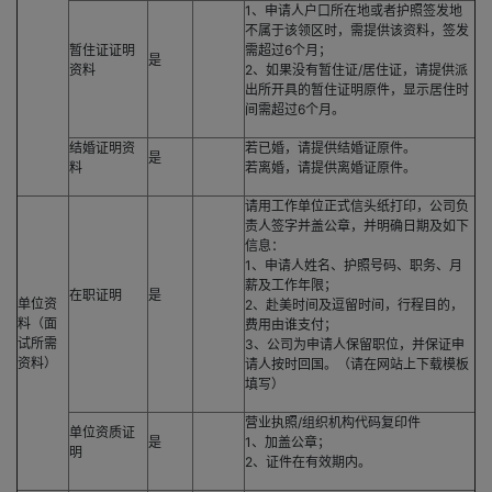
1、申请人户口所在地或者护照签发地
不属于该领区时，需提供该资料，签发
暂住证证明
需超过6个月；
是
资料
2、如果没有暂住证/居住证，请提供派
出所开具的暂住证明原件，显示居住时
间需超过6个月。
结婚证明资
若已婚，请提供结婚证原件。
是
料
若离婚，请提供离婚证原件。
请用工作单位正式信头纸打印，公司负
责人签字并盖公章，并明确日期及如下
信息：
1、申请人姓名、护照号码、职务、月
薪及工作年限；
在职证明
是
单位资
2、赴美时间及逗留时间，行程目的，
料（面
费用由谁支付；
试所需
3、公司为申请人保留职位，并保证申
资料）
请人按时回国。（请在网站上下载模板
填写）
营业执照/组织机构代码复印件
单位资质证
是
1、加盖公章；
明
2、证件在有效期内。