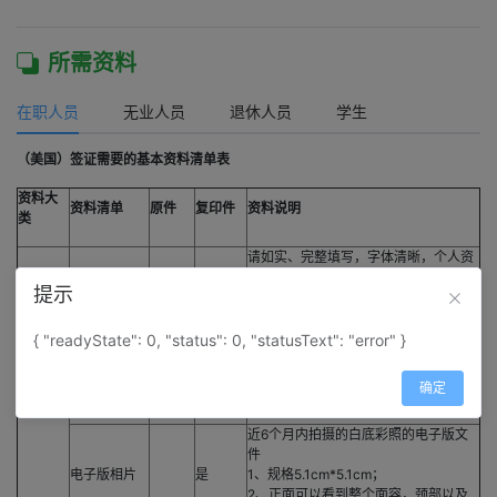
所需资料
在职人员
无业人员
退休人员
学生
（美国）签证需要的基本资料清单表
资料大
资料清单
原件
复印件
资料说明
类
请如实、完整填写，字体清晰，个人资
个人资料表
是
料表的真实性及完整性，会直接影响签
提示
证结果。（请下载网站模板填写）
护照首页扫描件
{ "readyState": 0, "status": 0, "statusText": "error" }
护照首页扫
1、护照有效期需超出在美预定停留期
是
描件
至少六个月；
确定
2、至少有2页空白页。
近6个月内拍摄的白底彩照的电子版文
件
电子版相片
是
1、规格5.1cm*5.1cm；
2、正面可以看到整个面容，颈部以及