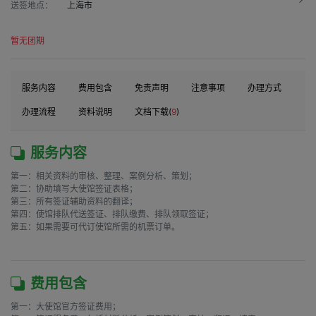
送签地点：
上海市
暂无团期
服务内容
费用包含
免责声明
注意事项
办理方式
办理流程
资料说明
文档下载(
9
)
服务内容
第一：相关资料的审核、整理、案例分析、策划；

第二：协助填写大使馆签证表格；

第三：所有签证辅助资料的翻译；

第四：使馆排队代送签证、排队缴费、排队领取签证；

第五：如果需要可代订使馆所需的机票订单。

费用包含
第一：大使馆官方签证费用；
