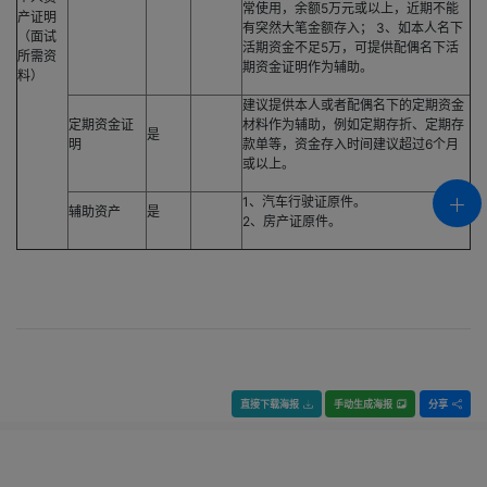
常使用，余额5万元或以上，近期不能
产证明
有突然大笔金额存入； 3、如本人名下
（面试
活期资金不足5万，可提供配偶名下活
所需资
期资金证明作为辅助。
料）
建议提供本人或者配偶名下的定期资金
定期资金证
材料作为辅助，例如定期存折、定期存
是
明
款单等，资金存入时间建议超过6个月
或以上。
1、汽车行驶证原件。
辅助资产
是
2、房产证原件。
直接下载海报
手动生成海报
分享