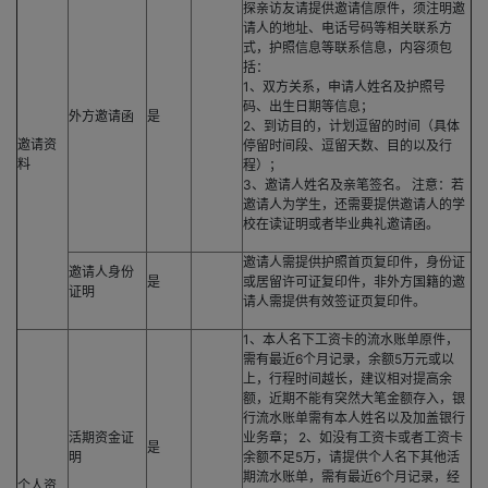
探亲访友请提供邀请信原件，须注明邀
请人的地址、电话号码等相关联系方
式，护照信息等联系信息，内容须包
括：
1、双方关系，申请人姓名及护照号
码、出生日期等信息；
外方邀请函
是
2、到访目的，计划逗留的时间（具体
邀请资
停留时间段、逗留天数、目的以及行
料
程）；
3、邀请人姓名及亲笔签名。 注意：若
邀请人为学生，还需要提供邀请人的学
校在读证明或者毕业典礼邀请函。
邀请人需提供护照首页复印件，身份证
邀请人身份
是
或居留许可证复印件，非外方国籍的邀
证明
请人需提供有效签证页复印件。
1、本人名下工资卡的流水账单原件，
需有最近6个月记录，余额5万元或以
上，行程时间越长，建议相对提高余
额，近期不能有突然大笔金额存入，银
行流水账单需有本人姓名以及加盖银行
活期资金证
业务章； 2、如没有工资卡或者工资卡
是
明
余额不足5万，请提供个人名下其他活
期流水账单，需有最近6个月记录，经
个人资