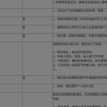
2.护照所有签证页、换发页及盖有出入境
1、2张近6个月内拍摄的白底彩照，规格：35
是
1、请提供清晰的第二代身份证复印件,正
是
1、请提供本人所在户口本上全体成员每一
是
1、如已婚，请提供结婚证；如离异请提供
请用单位抬头纸打印，需包含以下信息：
1、单位地址、电话和传真号码；
2、申请人姓名、职务、收入和工作年限；
3、行程目的、确切的准假时间、出行费
4、公司负责人亲笔签字并盖公章，并打印
人。
是
1、单位营业执照副本复印件或组织机构代
1、如有，建议提供个人名片2张。
探亲访友请提供邀请信，须注明邀请人的
包括：
1、双方关系，申请人姓名及护照号码、出