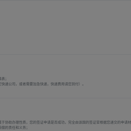
表；

快递公司，或者需要加急快递，快递费用请您到付）。

属于协助办理性质，您的签证申请是否成功，完全由该国的签证官根据您递交的申请
偿的责任和义务；
