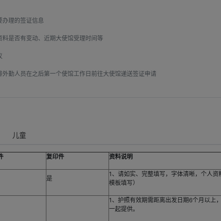
办理的签证信息

料是否有变动、近期大使馆受理时间等



外勤人员在之后第一个使馆工作日前往大使馆递送签证申请

儿童
件
复印件
资料说明
1、请如实、完整填写，字体清晰，个人资
是
模板填写）
1、护照有效期需距离出发日期6个月以上
一起提供。