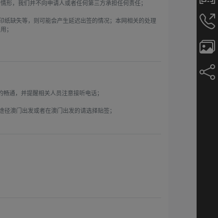
情形，我们并不向申请人或者任何第三方承担任何责任；

打印纸缺失等，则可能会产生延迟出签的情况；本网相关的处理
用；

畅通，并提醒相关人员注意接听电话；

途径澳门出发或者在澳门出发的请选择贴签；
