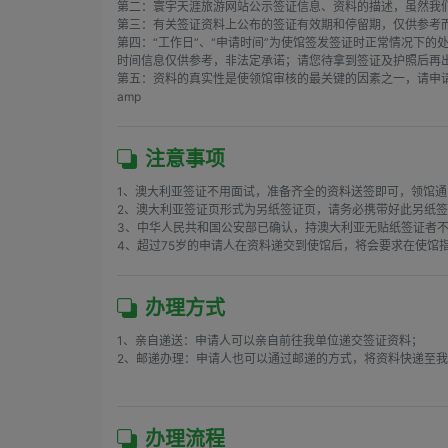
第二：寰宇天涯旅游网站公示签证信息、资料的描述，虽然我
第三：有关签证资料上公布的签证有效期和停留期，仅供参考而
第四：“工作日”、“申请时间”为使馆签发签证时正常情况下
时间信息仅供参考，非法定承诺；请您待拿到签证及护照后再
第五：资料的真实性是使领馆审核的最关键的因素之一，请申请
amp
注意事项
1、澳大利亚签证不用面试，准备齐全的资料送签即可，领馆通
2、澳大利亚签证页形式为另纸签证页，请务必携带好此另纸签
3、中华人民共和国公安部已确认，持澳大利亚无贴纸签证者不
4、超过75岁的申请人在资料递交到使馆后，将会要求在使馆
办理方式
1、亲自递送：申请人可以亲自前往我单位递交签证资料；

2、邮递办理：申请人也可以通过邮递的方式，将资料快递至我
办理流程