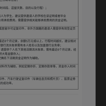
时间段、逗留天数、目的以及行程）；
请人为学生，建议提供邀请人的学校在读证明或者毕业
方将承担费用，需要提供相关能够承担费用的资金证明。
或居留许可证复印件，非外方国籍的邀请人需提供有效签证页
最近6个月记录，余额5万元或以上，行程时间越长，建议相对
，银行流水账单需有本人姓名以及加盖银行业务章；
，请提供个人名下其他活期流水账单，需有最近6个月记录，经
然大笔金额存入；
配偶名下活期资金证明作为辅助。
材料作为辅助，例如定期存折、定期存款单等，资金存入时间
印件、汽车行驶证复印件（车辆信息页和照片页）、股票证券
证的成功率。