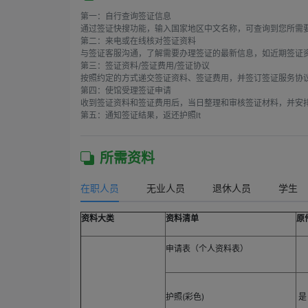
第一：自行查询签证信息

通过签证快搜功能，输入国家地区中文名称，可查询到您所需要
第二：来电或在线核对签证资料

与签证客服沟通，了解需要办理签证的最新信息，如近期签证资
第三：签证资料/签证费用/签证协议

按照约定的方式递交签证资料、签证费用，并签订签证服务协议
第四：使馆受理签证申请

收到签证资料和签证费用后，当日整理和审核签证材料，并安排
第五：通知签证结果，返还护照lt
所需资料
在职人员
无业人员
退休人员
学生
资料大类
资料清单
原
申请表（个人资料表）
护照(彩色)
是