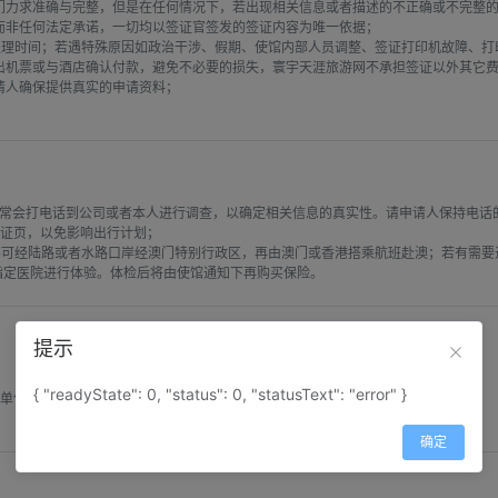
们力求准确与完整，但是在任何情况下，若出现相关信息或者描述的不正确或不完整的
非任何法定承诺，一切均以签证官签发的签证内容为唯一依据；

的处理时间；若遇特殊原因如政治干涉、假期、使馆内部人员调整、签证打印机故障、
出机票或与酒店确认付款，避免不必要的损失，寰宇天涯旅游网不承担签证以外其它费
人确保提供真实的申请资料；

常会打电话到公司或者本人进行调查，以确定相关信息的真实性。请申请人保持电话的
证页，以免影响出行计划；

可经陆路或者水路口岸经澳门特别行政区，再由澳门或香港搭乘航班赴澳；若有需要
指定医院进行体验。体检后将由使馆通知下再购买保险。
提示
{ "readyState": 0, "status": 0, "statusText": "error" }
单位；

确定