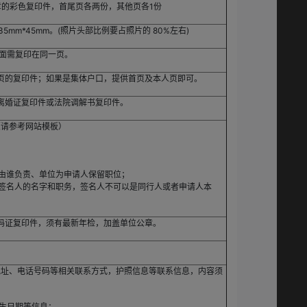
章的彩色复印件，首尾页各两份，其他页各1份
mm*45mm。(照片头部比例要占照片的 80%左右)
反面需复印在同一页。
页的复印件；如果是集体户口，提供首页及本人页即可。
离婚证复印件或法院调解书复印件。
（请参考网站模板）
用由谁负责、单位为申请人保留职位；
签名人的名字和职务，签名人不可以是同行人或者申请人本
码证复印件，须有最新年检，加盖单位公章。
地址、电话号码等相关联系方式，护照信息等联系信息，内容须
生日期等信息；