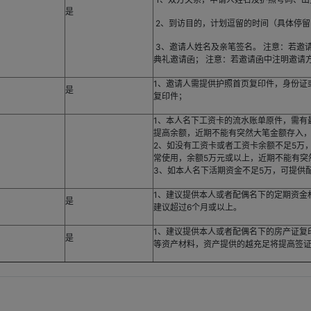
是
2、到访目的，计划逗留的时间（具体停留
3、邀请人姓名及亲笔签名。 注意：若邀
典礼邀请函； 注意：若邀请函中注明邀请
1、邀请人需提供护照首页复印件，身份证
是
复印件；
1、本人名下工资卡的流水账单原件，需有
提高余额，近期不能有突然大笔金额存入
2、如没有工资卡或者工资卡余额不足5万
常使用，余额5万元或以上，近期不能有突
3、如本人名下活期资金不足5万，可提供
1、建议提供本人或者配偶名下的定期资金
是
建议超过6个月或以上。
1、建议提供本人或者配偶名下的房产证复
是
等资产材料，资产提供的越充足将提高签