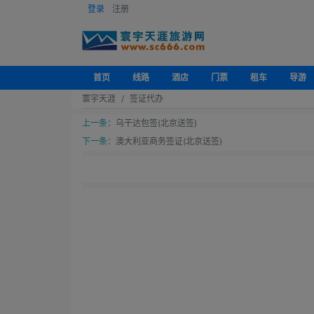
登录
注册
首页
线路
酒店
门票
租车
导游
寰宇天涯
签证代办
上一条：
乌干达包签(北京送签)
下一条：
澳大利亚商务签证(北京送签)