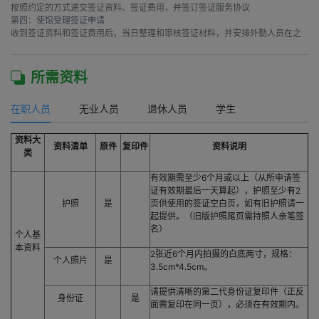
按照约定的方式递交签证资料、签证费用，并签订签证服务协议

第四：使馆受理签证申请

收到签证资料和签证费用后，当日整理和审核签证材料，并安排外勤人员在之
所需资料
在职人员
无业人员
退休人员
学生
资料大
资料清单
原件
复印件
资料说明
类
有效期需至少6个月或以上（从所申请签
证有效期最后一天算起），护照至少有2
护照
是
页供使用的签证空白页，如有旧护照请一
起提供。（旧版护照尾页需持照人亲笔签
名）
个人基
本资料
2张近6个月内拍摄的白底两寸，规格：
个人照片
是
3.5cm*4.5cm。
请提供清晰的第二代身份证复印件（正反
身份证
是
面需复印在同一页），必须在有效期内。