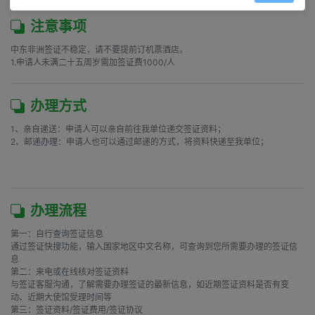
注意事项
中东非洲签证不稳定，请不要提前订机票酒店。

1.申请人未满二十五周岁需加签证费1000/人
办理方式
1、亲自递送：申请人可以亲自前往我单位递交签证资料；

2、邮递办理：申请人也可以通过邮递的方式，将资料快递至我单位；

办理流程
第一：自行查询签证信息

通过签证快搜功能，输入国家地区中文名称，可查询到您所需要办理的签证信
息

第二：来电或在线核对签证资料

与签证客服沟通，了解需要办理签证的最新信息，如近期签证资料是否有变
动、近期大使馆受理时间等

第三：签证资料/签证费用/签证协议
