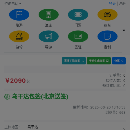
咨询电话
登录
|
注册
旅游
酒店
门票
租车
游轮
导游
签证
定制
直接下载海报
手动生成海报
分享
订单量：
0
￥2090
接待人数：
0
起
预订成功率：
0
乌干达包签(北京送签)
更新时间：
2025-06-20 13:16:53
浏览量：
663
主体地区：
乌干达