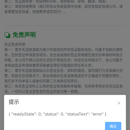
第二：签证服务费：包括材料分析、案例策划、审核、翻译、填表；

第三：单程快递费用（我们的协议快递是顺丰快递，如您有指定快递公司，或
者需要加急快递，快递费用请您到付）。

免责声明
签证免责声明

第一：寰宇天涯旅游网为客户所提供的所有签证服务类别，均属于协助办理性
质，您的签证申请是否成功，完全由该国的签证官根据您递交的申请材料独立
判断，本公司不得以任何方式的干预或交涉；并且在任何情况下，本公司都不
承担由签证申请结果而导致被追溯任何赔偿的责任和义务；

第二：寰宇天涯旅游网站公示签证信息、资料的描述，虽然我们力求准确与完
整，但是在任何情况下，若出现相关信息或者描述的不正确或不完整的情形，
我们并不向申请人或者任何第三方承担任何责任；

第三：有关签证资料上公布的签证有效期和停留期，仅供参考而非任何法定承
诺，一切均以签证官签发的签证内容为唯一依据；

第四：“工作日”、“申请时间”为使馆签发签证时正常情况下的处理时间；若遇特
提示
殊原因如政治干涉、假期、使馆内部人员调整、签证打印机故障、打印纸缺失
等，则可能会产生延迟出签的情况；本网相关的处理时间信息仅供参考，非法
定承诺；请您待拿到签证及护照后再出机票或与酒店确认付款，避免不必要的
{ "readyState": 0, "status": 0, "statusText": "error" }
损失，寰宇天涯旅游网不承担签证以外其它费用；

amp
确定