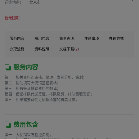
送签地点：
北京市
暂无团期
服务内容
费用包含
免责声明
注意事项
办理方式
办理流程
资料说明
文档下载(
2
)
服务内容
第一：相关资料的审核、整理、案例分析、策划；

第二：协助填写大使馆签证表格；

第三：所有签证辅助资料的翻译；

第四：使馆排队代送签证、排队缴费、排队领取签证；

第五：如果需要可代订使馆所需的机票订单。

费用包含
第一：大使馆官方签证费用；
