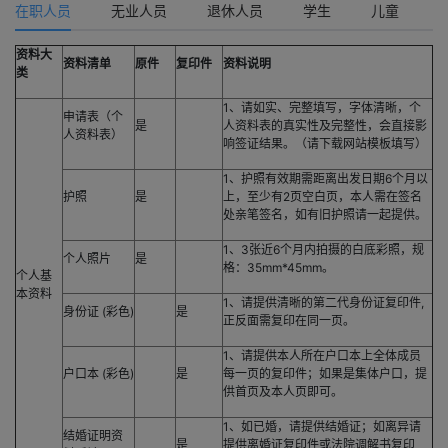
在职人员
无业人员
退休人员
学生
儿童
资料大
资料清单
原件
复印件
资料说明
类
1、请如实、完整填写，字体清晰，个
申请表（个
是
人资料表的真实性及完整性，会直接影
人资料表）
响签证结果。（请下载网站模板填写）
1、护照有效期需距离出发日期6个月以
护照
是
上，至少有2页空白页，本人需在签名
处亲笔签名，如有旧护照请一起提供。
1、3张近6个月内拍摄的白底彩照，规
个人照片
是
格：35mm*45mm。
个人基
本资料
1、请提供清晰的第二代身份证复印件,
身份证 (彩色)
是
正反面需复印在同一页。
1、请提供本人所在户口本上全体成员
户口本 (彩色)
是
每一页的复印件；如果是集体户口，提
供首页及本人页即可。
1、如已婚，请提供结婚证；如离异请
结婚证明资
是
提供离婚证复印件或法院调解书复印