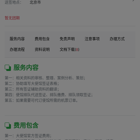
送签地点：
北京市
暂无团期
服务内容
费用包含
免责声明
注意事项
办理方式
办理流程
资料说明
文档下载(
8
)
服务内容
第一：相关资料的审核、整理、案例分析、策划；

第二：协助填写大使馆签证表格；

第三：所有签证辅助资料的翻译；

第四：使馆排队代送签证、排队缴费、排队领取签证；

第五：如果需要可代订使馆所需的机票订单。

费用包含
第一：大使馆官方签证费用；
