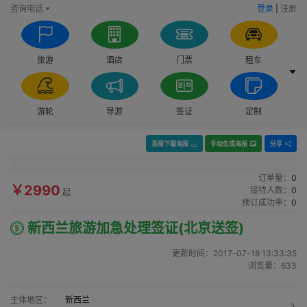
咨询电话
登录
|
注册
旅游
酒店
门票
租车
游轮
导游
签证
定制
直接下载海报
手动生成海报
分享
订单量：
0
￥2990
接待人数：
0
起
预订成功率：
0
新西兰旅游加急处理签证(北京送签)
更新时间：
2017-07-18 13:33:35
浏览量：
633
主体地区：
新西兰