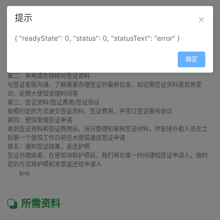
提示
办理流程
{ "readyState": 0, "status": 0, "statusText": "error" }
第一：自行查询签证信息

通过签证快搜功能，输入国家地区中文名称，可查询到您所需要办理的签证信
确定
息

第二：来电或在线核对签证资料

与签证客服沟通，了解需要办理签证的最新信息，如近期签证资料是否有变
动、近期大使馆受理时间等

第三：签证资料/签证费用/签证协议

按照约定的方式递交签证资料、签证费用，并签订签证服务协议

第四：使馆受理签证申请

收到签证资料和签证费用后，当日整理和审核签证材料，并安排外勤人员在之
后第一个使馆工作日前往大使馆递送签证申请

第五：通知签证结果，返还护照

签证办理结束，在使馆领取护照后，我们将在第一时间通知签证申请人，按约
定的方式将护照和发票返还给申请人

        &nb
所需资料