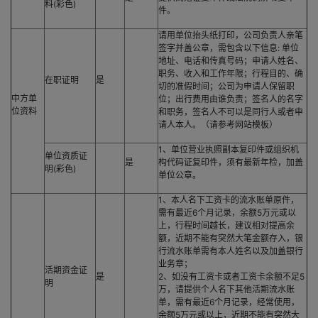
料(彩色)
件。
请用单位抬头纸打印，公司负责人亲笔
签字并盖公章，需包含以下信息: 单位
地址、电话和传真号码；申请人姓名、
职务、收入和工作年限；行程目的、确
在职证明
是
切的准假时间；公司为申请人保留职
中方单
位；出行费用由谁负责；签名人的名字
位资料
和职务，签名人不可以是同行人或者申
请人本人。（请参考网站模板）
1、单位营业执照副本复印件或组织机
单位资质证
是
构代码证复印件，须有最新年检，加盖
明(彩色)
单位公章。
1、本人名下工资卡的流水账单原件，
需有最近6个月记录，余额5万元或以
上，行程时间越长，建议相对提高余
额，近期不能有突然大笔金额存入，银
行流水账单需有本人姓名以及加盖银行
业务章；
活期资金证
是
2、如没有工资卡或者工资卡余额不足5
明
万，请提供个人名下其他活期流水账
单，需有最近6个月记录，经常使用，
余额5万元或以上，近期不能有突然大