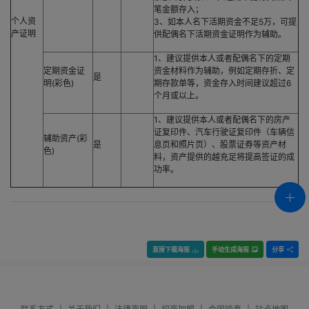
笔金额存入；
个人资
3、如本人名下活期资金不足5万，可提
产证明
供配偶名下活期资金证明作为辅助。
1、建议提供本人或者配偶名下的定期
定期资金证
资金材料作为辅助，例如定期存折、定
是
明(彩色)
期存款单等，资金存入时间建议超过6
个月或以上。
1、建议提供本人或者配偶名下的房产
证复印件、汽车行驶证复印件（车辆信
辅助资产(彩
是
息页和照片页）、股票证券等资产材
色)
料，资产提供的越充足将提高签证的成
功率。
直接下载海报
手动生成海报
分享