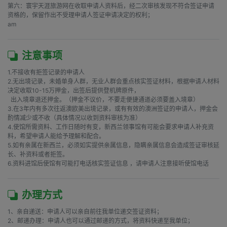
第六：寰宇天涯旅游网在收取申请人资料后，经二次审核发现不符合签证申请
资格的，保留作出不受理申请人签证申请决定的权利；

am
注意事项
1.不接收有拒签记录的申请人

2.无出境记录，未婚单身人群，无业人群会重点核实签证材料，根据申请人材料
决定收取10-15万押金，出签后提供登机牌原件，

  出入境章退还押金。（押金不议价，不要走便捷通道必须要盖入境章）

3.在3年内有多次往返澳欧美出境记录，或有有效的澳洲签证的申请人，押金会
酌情减少或不收（具体情况以收到资料审核为准）

4.使馆所需资料、工作日随时有变，新西兰领事馆有可能会要求申请人补充资
料，希望申请人能给予理解和配合。

5.如有亲属在新西兰，必须如实提供亲属信息，隐瞒亲属信息会造成签证审核延
长、补资料或者拒签。

6.资料进馆后使馆有可能打电话核实签证信息 ，请申请人注意接听使馆电话   
办理方式
1、亲自递送：申请人可以亲自前往我单位递交签证资料；

2、邮递办理：申请人也可以通过邮递的方式，将资料快递至我单位；
