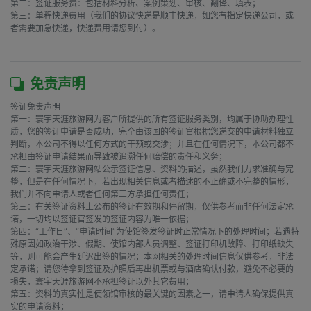
第二：签证服务费：包括材料分析、案例策划、审核、翻译、填表；

第三：单程快递费用（我们的协议快递是顺丰快递，如您有指定快递公司，或
者需要加急快递，快递费用请您到付）。

免责声明
签证免责声明

第一：寰宇天涯旅游网为客户所提供的所有签证服务类别，均属于协助办理性
质，您的签证申请是否成功，完全由该国的签证官根据您递交的申请材料独立
判断，本公司不得以任何方式的干预或交涉；并且在任何情况下，本公司都不
承担由签证申请结果而导致被追溯任何赔偿的责任和义务；

第二：寰宇天涯旅游网站公示签证信息、资料的描述，虽然我们力求准确与完
整，但是在任何情况下，若出现相关信息或者描述的不正确或不完整的情形，
我们并不向申请人或者任何第三方承担任何责任；

第三：有关签证资料上公布的签证有效期和停留期，仅供参考而非任何法定承
诺，一切均以签证官签发的签证内容为唯一依据；

第四：“工作日”、“申请时间”为使馆签发签证时正常情况下的处理时间；若遇特
殊原因如政治干涉、假期、使馆内部人员调整、签证打印机故障、打印纸缺失
等，则可能会产生延迟出签的情况；本网相关的处理时间信息仅供参考，非法
定承诺；请您待拿到签证及护照后再出机票或与酒店确认付款，避免不必要的
损失，寰宇天涯旅游网不承担签证以外其它费用；

第五：资料的真实性是使领馆审核的最关键的因素之一，请申请人确保提供真
实的申请资料；
