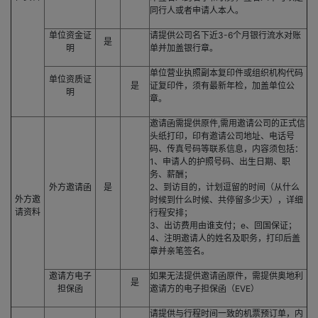
同行人或者申请人本人。
单位资金证
请提供公司名下近3-6个月银行流水对账
是
明
单并加盖银行章。
单位营业执照副本复印件或组织机构代码
单位资质证
是
证复印件，须有最新年检，加盖单位公
明
章。
邀请函需提供原件,需用邀请公司的正式信
头纸打印，印有邀请公司地址、电话号
码、传真号码等联系信息，内容须包括：
1、申请人的护照号码、出生日期、职
务、薪酬；
外方邀请函
是
2、到访目的，计划逗留的时间（从什么
外方邀
时候到什么时候、共停留多少天），详细
请资料
行程安排；
3、出访费用由谁支付；e、回国保证；
4、注明邀请人的姓名及职务，打印后盖
章并亲笔签名。
邀请方电子
如果无法提供邀请函原件，需提供奥地利
是
担保函
邀请方的电子担保函（EVE）
请提供与行程时间一致的机票预订单，内