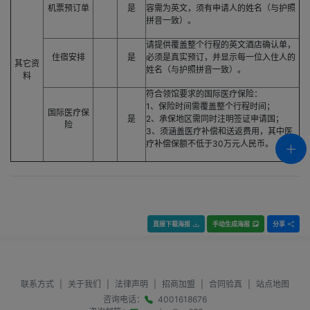
机票预订单
是
容需为英文，须有申请人的姓名（与护照
拼音一致）。
请提供覆盖整个行程的英文酒店确认单，
住宿安排
是
必须是真实预订，并显示每一位入住人的
其它资
姓名（与护照拼音一致）。
料
符合领馆要求的国际医疗保险：
1、保险时间需覆盖整个行程时间；
国际医疗保
是
2、承保地区需同时注明签证申请国；
险
3、须涵盖医疗补偿和送返费用，其中医
疗补偿保额不低于30万元人民币。
直接下载海报
手动生成海报
分享
联系方式
|
关于我们
|
法律声明
|
招商加盟
|
合同验真
|
站点地图
咨询电话：
4001618676