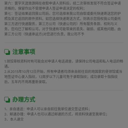
第六：寰宇天涯旅游网在收取申请人资料后，经二次审核发现不符合签证申请
资格的，保留作出不受理申请人签证申请决定的权利；

第七：签证结果返回我公司后，您可选择来我公司自取或委托快递寄送您的护
照及其它返回的原件资料。如您选择快递寄送方式，则表示您授权我公司委托
第三方进行快递服务，第三方公司（快递公司的）所有服务条款、权利与义
务，您均已了解和认可。对于快递有可能带来的丢失、破损、或其他问题，由
第三方公司（快递承运方)对您进行负责，我公司不予
注意事项
1.领馆审核资料时有可能会对申请人电话调查，请保持公司电话和私人电话的畅
通。

2.从2015年10月12日开始，所有申请者均须亲自前往目的地国家的使领馆或当
地签证中心录入指纹，12周岁以下儿童可免于录取指纹；成功录取十指指纹
后，五年内不用再重新录取。 
办理方式
1、亲自递送：申请人可以亲自前往我单位递交签证资料；

2、邮递办理：申请人也可以通过邮递的方式，将资料快递至我单位；

3、本人递交
