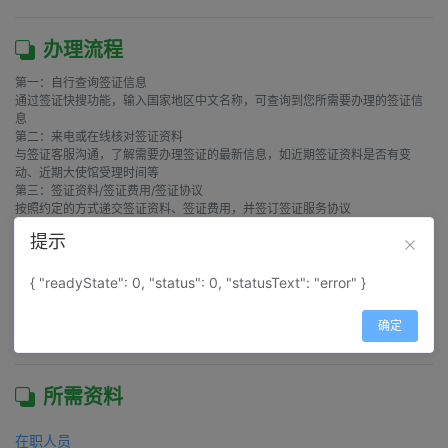
办理流程
第一：自行查询签证信息

通过签证快搜功能，输入国家地区中文名称，可查询到您所需要办理的签证信
息

第二：来电或在线核对签证资料

与签证客服沟通，了解需要办理签证的最新信息，如近期签证资料是否有变
动、近期大使馆受理时间等

第三：签证资料/签证费用/签证协议

按照约定的方式递交签证资料、签证费用，并签订签证服务协议

第四：使馆受理签证申请

提示
收到签证资料和签证费用后，当日整理和审核签证材料，并安排外勤人员在之
后第一个使馆工作日前往大使馆递送签证申请

第五：通知签证结果，返还护照

{ "readyState": 0, "status": 0, "statusText": "error" }
签证办理结束，在使馆领取护照后，我们将在第一时间通知签证申请人，按约
定的方式将护照和发票返还给申请人

确定
所需资料
在职人员