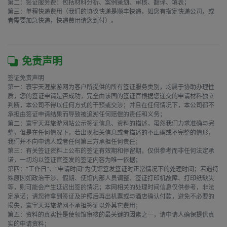
第二：签证服务费：包括材料分析、案例策划、审核、翻译、填表；

第三：单程快递费用（我们的协议快递是顺丰快递，如您有指定快递公司，或
者需要加急快递，快递费用请您到付）。

免责声明
签证免责声明

第一：寰宇天涯旅游网为客户所提供的所有签证服务类别，均属于协助办理性
质，您的签证申请是否成功，完全由该国的签证官根据您递交的申请材料独立
判断，本公司不得以任何方式的干预或交涉；并且在任何情况下，本公司都不
承担由签证申请结果而导致被追溯任何赔偿的责任和义务；

第二：寰宇天涯旅游网站公示签证信息、资料的描述，虽然我们力求准确与完
整，但是在任何情况下，若出现相关信息或者描述的不正确或不完整的情形，
我们并不向申请人或者任何第三方承担任何责任；

第三：有关签证资料上公布的签证有效期和停留期，仅供参考而非任何法定承
诺，一切均以签证官签发的签证内容为唯一依据；

第四：“工作日”、“申请时间”为使馆签发签证时正常情况下的处理时间；若遇特
殊原因如政治干涉、假期、使馆内部人员调整、签证打印机故障、打印纸缺失
等，则可能会产生延迟出签的情况；本网相关的处理时间信息仅供参考，非法
定承诺；请您待拿到签证及护照后再出机票或与酒店确认付款，避免不必要的
损失，寰宇天涯旅游网不承担签证以外其它费用；

第五：资料的真实性是使领馆审核的最关键的因素之一，请申请人确保提供真
实的申请资料；
