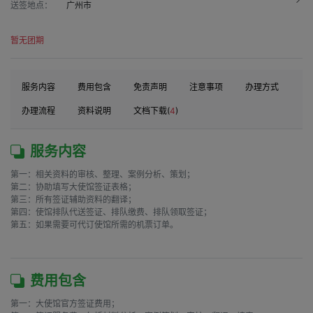
送签地点：
广州市
暂无团期
服务内容
费用包含
免责声明
注意事项
办理方式
办理流程
资料说明
文档下载(
4
)
服务内容
第一：相关资料的审核、整理、案例分析、策划；

第二：协助填写大使馆签证表格；

第三：所有签证辅助资料的翻译；

第四：使馆排队代送签证、排队缴费、排队领取签证；

第五：如果需要可代订使馆所需的机票订单。

费用包含
第一：大使馆官方签证费用；
