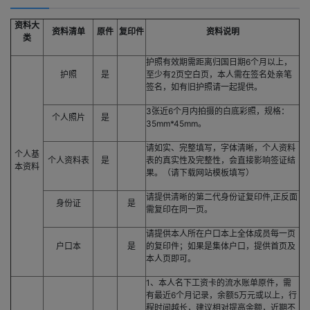
资料大
资料清单
原件
复印件
资料说明
类
护照有效期需距离归国日期6个月以上，
护照
是
至少有2页空白页，本人需在签名处亲笔
签名，如有旧护照请一起提供。
3张近6个月内拍摄的白底彩照，规格：
个人照片
是
35mm*45mm。
请如实、完整填写，字体清晰，个人资料
个人基
个人资料表
是
表的真实性及完整性，会直接影响签证结
本资料
果。（请下载网站模板填写）
请提供清晰的第二代身份证复印件,正反面
身份证
是
需复印在同一页。
请提供本人所在户口本上全体成员每一页
户口本
是
的复印件；如果是集体户口，提供首页及
本人页即可。
1、本人名下工资卡的流水账单原件，需
有最近6个月记录，余额5万元或以上，行
程时间越长，建议相对提高余额，近期不