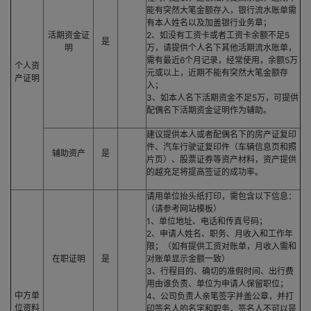
能有突然大笔金额存入，银行流水账单需
有本人姓名以及加盖银行业务章；
活期资金证
2、如没有工资卡或者工资卡余额不足5
是
明
万，请提供个人名下其他活期流水账单，
需有最近6个月记录，经常使用，余额5万
个人资
元或以上，近期不能有突然大笔金额存
产证明
入；
3、如本人名下活期资金不足5万，可提供
配偶名下活期资金证明作为辅助。
建议提供本人或者配偶名下的房产证复印
件、汽车行驶证复印件（车辆信息页和照
辅助资产
是
片页）、股票证券等资产材料，资产提供
的越充足将提高签证的成功率。
请用单位抬头纸打印，需包含以下信息：
（请参考网站模板）
1、单位地址、电话和传真号码；
2、申请人姓名、职务、月收入和工作年
限；（如有提供工资对账单，月收入需和
在职证明
是
对账单显示金额一致）
3、行程目的、确切的准假时间、出行费
用由谁负责、单位为申请人保留职位；
中方单
4、公司负责人亲笔签字并盖公章，并打
位资料
印签名人的名字和职务，签名人不可以是