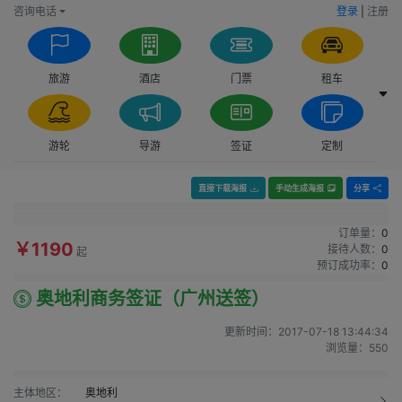
咨询电话
登录
|
注册
旅游
酒店
门票
租车
游轮
导游
签证
定制
直接下载海报
手动生成海报
分享
订单量：
0
￥1190
接待人数：
0
起
预订成功率：
0
奥地利商务签证（广州送签）
更新时间：
2017-07-18 13:44:34
浏览量：
550
主体地区：
奥地利