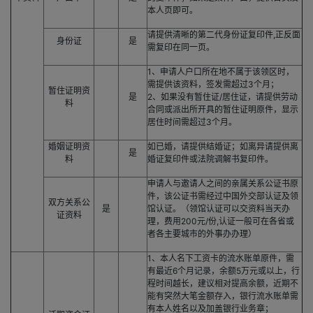
本人页即可。
请提供清晰的第二代身份证复印件,正反面
身份证
是
需复印在同一页。
1、申请人户口所在地不属于该领区时，
需提供该资料，签发需超过3个月；
暂住证明资
是
2、如果没有暂住证/居住证，请提供劳动
料
合同或派出所开具的暂住证明原件，显示
居住时间需超过3个月。
婚姻证明资
如已婚，请提供结婚证；如离异请提供离
是
料
婚证复印件或法院调解书复印件。
申请人与邀请人之间的亲属关系公证书原
件，该公证书需经过中国外交部认证及领
双方关系公
是
馆认证。（领馆认证可以交资料当天办
证资料
理，费用200元/份,认证一般可在各省或
者各主要城市的外事办办理）
1、本人名下工资卡的流水账单原件，需
有最近6个月记录，余额5万元或以上，行
程时间越长，建议相对提高余额，近期不
能有突然大笔金额存入，银行流水账单需
有本人姓名以及加盖银行业务章；