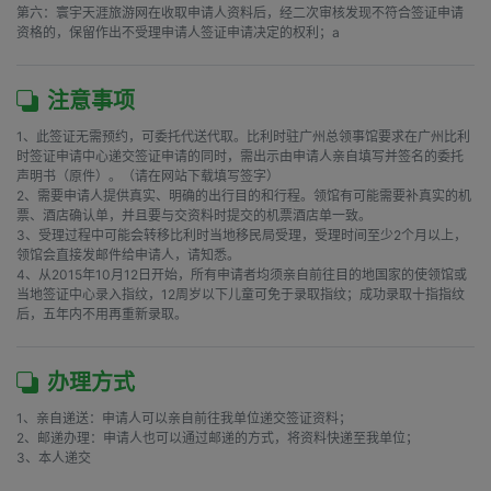
第六：寰宇天涯旅游网在收取申请人资料后，经二次审核发现不符合签证申请
资格的，保留作出不受理申请人签证申请决定的权利；a
注意事项
1、此签证无需预约，可委托代送代取。比利时驻广州总领事馆要求在广州比利
时签证申请中心递交签证申请的同时，需出示由申请人亲自填写并签名的委托
声明书（原件）。（请在网站下载填写签字）

2、需要申请人提供真实、明确的出行目的和行程。领馆有可能需要补真实的机
票、酒店确认单，并且要与交资料时提交的机票酒店单一致。

3、受理过程中可能会转移比利时当地移民局受理，受理时间至少2个月以上，
领馆会直接发邮件给申请人，请知悉。

4、从2015年10月12日开始，所有申请者均须亲自前往目的地国家的使领馆或
当地签证中心录入指纹，12周岁以下儿童可免于录取指纹；成功录取十指指纹
后，五年内不用再重新录取。
办理方式
1、亲自递送：申请人可以亲自前往我单位递交签证资料；

2、邮递办理：申请人也可以通过邮递的方式，将资料快递至我单位；

3、本人递交
