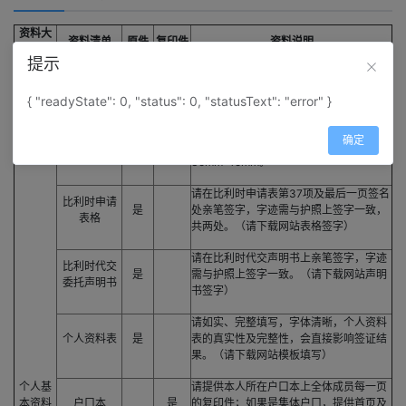
资料大
资料清单
原件
复印件
资料说明
类
提示
护照有效期需距离归国日期6个月以上，
护照
是
至少有2页空白页，本人需在签名处亲笔
{ "readyState": 0, "status": 0, "statusText": "error" }
签名，如有旧护照请一起提供。
确定
2张近6个月内拍摄的白底彩照，规格：
个人照片
是
35mm*45mm。
请在比利时申请表第37项及最后一页签名
比利时申请
是
处亲笔签字，字迹需与护照上签字一致，
表格
共两处。（请下载网站表格签字）
请在比利时代交声明书上亲笔签字，字迹
比利时代交
是
需与护照上签字一致。（请下载网站声明
委托声明书
书签字）
请如实、完整填写，字体清晰，个人资料
个人资料表
是
表的真实性及完整性，会直接影响签证结
果。（请下载网站模板填写）
个人基
请提供本人所在户口本上全体成员每一页
本资料
户口本
是
的复印件；如果是集体户口，提供首页及