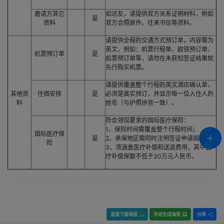
邀请方其它
如访友，请提供双方关系证明材料，例如
是
资料
双方合照原件、往来书信等资料。
请提供全程的交通方式预订单，内容需为
英文，例如：机票行程单、欧铁预订单、
机票预订单
是
船票预订单等，请勿在未获知签证结果就
先行购买机票。
请提供覆盖整个行程的英文酒店确认单，
其他资
住宿安排
是
必须是真实预订，并显示每一位入住人的
料
姓名（与护照拼音一致）。
符合领馆要求的国际医疗保险：
1、保险时间需覆盖整个行程时间；
国际医疗保
是
2、承保地区需同时注明签证申请国；
险
3、须涵盖医疗补偿和送返费用，其中医
疗补偿保额不低于30万元人民币。
直接下载海报
手动生成海报
分享