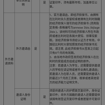
单位资质证
是
证复印件，须有最新年检，加盖单位公
明
章。
1、官方邀请函，即经济担保书，由拥有
在比利时永久居留权或者拥有比利时国籍
的经济担保人填写的经济担保书 (须用指
定表格-表格编号为annexe 3bis /bijlage
3bis )。该材料可向经济担保人所在市政
府或者比利时驻各国大使馆、领事馆索
取。该经济担保书须经认证方才有效。中
国驻比利时大使馆颁发的经济担保书无
外方邀请函
是
效。请注意, 此经济担保书从签发之日起
只有6个月的有效期。
2、由当地市政府签发的经济担保人在比
外方邀
利时的家庭成员组成证明的原件。
请资料
注意：若邀请人为学生，还需要提供邀请
人的学校在读证明或者毕业典礼邀请函；
若邀请人为在职人员，还需要提供邀请人
的最近3个月的工资单、税单或者其他官
方的经济能力证明文件。
须提供邀请人的护照首页复印件，身份证
邀请人身份
复印件；非外方国籍的邀请人还需要提供
是
证明
该国有效签证页复印件或者居留许可复印
件。