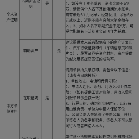
活期资金证
是
2、如没有工资卡或者工资卡余额不足5
明
万，请提供个人名下其他活期流水账单，
个人资
需有最近6个月记录，经常使用，余额5万
产证明
元或以上，近期不能有突然大笔金额存
入；3、如本人名下活期资金不足5万，可
提供配偶名下活期资金证明作为辅助。
建议提供本人或者配偶名下的房产证复印
件、汽车行驶证复印件（车辆信息页和照
辅助资产
是
片页）、股票证券等资产材料，资产提供
的越充足将提高签证的成功率。
请用单位抬头纸打印，需包含以下信息：
（请参考网站模板）
1、单位地址、电话和传真号码；
2、申请人姓名、职务、月收入和工作年
限；（如有提供工资对账单，月收入需和
在职证明
是
对账单显示金额一致）
3、行程目的、确切的准假时间、出行费
中方单
用由谁负责、单位为申请人保留职位；
位资料
4、公司负责人亲笔签字并盖公章，并打
印签名人的名字和职务，签名人不可以是
同行人或者申请人本人。
单位营业执照副本复印件或组织机构代码