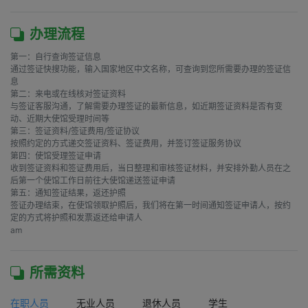
办理流程
第一：自行查询签证信息

通过签证快搜功能，输入国家地区中文名称，可查询到您所需要办理的签证信
息

第二：来电或在线核对签证资料

与签证客服沟通，了解需要办理签证的最新信息，如近期签证资料是否有变
动、近期大使馆受理时间等

第三：签证资料/签证费用/签证协议

按照约定的方式递交签证资料、签证费用，并签订签证服务协议

第四：使馆受理签证申请

收到签证资料和签证费用后，当日整理和审核签证材料，并安排外勤人员在之
后第一个使馆工作日前往大使馆递送签证申请

第五：通知签证结果，返还护照

签证办理结束，在使馆领取护照后，我们将在第一时间通知签证申请人，按约
定的方式将护照和发票返还给申请人

am
所需资料
在职人员
无业人员
退休人员
学生