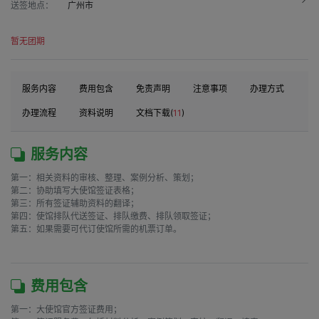
送签地点：
广州市
暂无团期
服务内容
费用包含
免责声明
注意事项
办理方式
办理流程
资料说明
文档下载(
11
)
服务内容
第一：相关资料的审核、整理、案例分析、策划；

第二：协助填写大使馆签证表格；

第三：所有签证辅助资料的翻译；

第四：使馆排队代送签证、排队缴费、排队领取签证；

第五：如果需要可代订使馆所需的机票订单。

费用包含
第一：大使馆官方签证费用；
