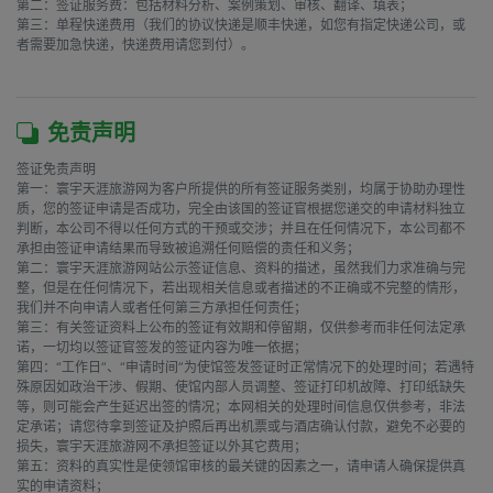
第二：签证服务费：包括材料分析、案例策划、审核、翻译、填表；

第三：单程快递费用（我们的协议快递是顺丰快递，如您有指定快递公司，或
者需要加急快递，快递费用请您到付）。

免责声明
签证免责声明

第一：寰宇天涯旅游网为客户所提供的所有签证服务类别，均属于协助办理性
质，您的签证申请是否成功，完全由该国的签证官根据您递交的申请材料独立
判断，本公司不得以任何方式的干预或交涉；并且在任何情况下，本公司都不
承担由签证申请结果而导致被追溯任何赔偿的责任和义务；

第二：寰宇天涯旅游网站公示签证信息、资料的描述，虽然我们力求准确与完
整，但是在任何情况下，若出现相关信息或者描述的不正确或不完整的情形，
我们并不向申请人或者任何第三方承担任何责任；

第三：有关签证资料上公布的签证有效期和停留期，仅供参考而非任何法定承
诺，一切均以签证官签发的签证内容为唯一依据；

第四：“工作日”、“申请时间”为使馆签发签证时正常情况下的处理时间；若遇特
殊原因如政治干涉、假期、使馆内部人员调整、签证打印机故障、打印纸缺失
等，则可能会产生延迟出签的情况；本网相关的处理时间信息仅供参考，非法
定承诺；请您待拿到签证及护照后再出机票或与酒店确认付款，避免不必要的
损失，寰宇天涯旅游网不承担签证以外其它费用；

第五：资料的真实性是使领馆审核的最关键的因素之一，请申请人确保提供真
实的申请资料；
