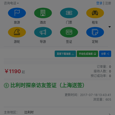
咨询电话
登录
|
注册
旅游
酒店
门票
租车
游轮
导游
签证
定制
直接下载海报
手动生成海报
分享
订单量：
0
￥1190
接待人数：
0
起
预订成功率：
0
比利时探亲访友签证（上海送签）
更新时间：
2017-07-18 13:43:41
浏览量：
605
主体地区：
比利时