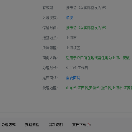
有效期：
按申请（以实际签发为准）
入境次数：
单次
停留时间：
按申请（以实际签发为准）
送签地点：
上海市
所属领区：
上海领区
面向人群：
适用于户口所在地或常住地为上海、安徽
办理时长：
5-10个工作日
是否面试：
需要面试
受理地区：
山东省,江西省,安徽省,浙江省,上海市,江苏
办理方式
办理流程
资料说明
文档下载(
9
)