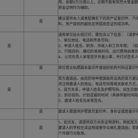
用，余额5万元或以上，近期不能有突然大笔金额
资金证明作为辅助。
建议提供本人或者配偶名下的房产证复印件、汽
是
料，资产提供的越充足将提高签证的成功率。
请用单位抬头纸打印，需包含以下信息：（请参
1、单位地址、电话和传真号码；
是
2、申请人姓名、职务、月收入和工作年限；（
3、行程目的、确切的准假时间、出行费用由谁
4、公司负责人亲笔签字并盖公章，并打印签名
是
单位营业执照副本复印件或组织机构代码证复印
官方邀请函，由目的地申根国政府出具的官方邀
须注明邀请人的地址、电话号码等相关联系方式
是
1、双方关系，申请人姓名及护照号码、出生日
2、到访目的，计划逗留的时间（具体停留时间
3、邀请人姓名及亲笔签名。
是
邀请人需提供护照首页复印件，身份证或居留许
1、如访友，请提供双方关系证明资料，例如双
是
邀请人的学校在读证明或者毕业典礼邀请函；若
个月银行对账单。