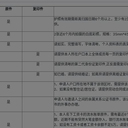
原件
复印件
护照有效期需距离归国日期6个月以上，至少有
是
供。
是
2张近6个月内拍摄的白底彩照，规格：35mm*4
是
请如实、完整填写，字体清晰，个人资料表的真
是
请提供本人所在户口本上全体成员每一页的复印
是
请提供清晰的第二代身份证复印件,正反面需复印
是
如已婚，请提供结婚证；如离异请提供离婚证复
1、申请人户口所在地不属于该领区时，需提供
是
2、如果没有暂住证/居住证，请提供劳动合同或
申请人与邀请人之间的亲属关系公证书原件，该
是
市的外事办办理。
1、本人名下工资卡的流水账单原件，需有最近6
额，近期不能有突然大笔金额存入，银行流水账
是
2、如没有工资卡或者工资卡余额不足5万，请提