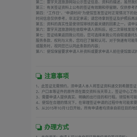
第二：寰宇天涯旅游网站公示签证信息、资料的描述，虽然我
第三：有关签证资料上公布的签证有效期和停留期，仅供参考而
第四：“工作日”、“申请时间”为使馆签发签证时正常情况下
时间信息仅供参考，非法定承诺；请您待拿到签证及护照后再
第五：资料的真实性是使领馆审核的最关键的因素之一，请申请
第六：寰宇天涯旅游网在收取申请人资料后，经二次审核发现不
第七：签证结果返回我公司后，您可选择来我公司自取或委托
服务条款、权利与义务，您均已了解和认可。对于快递有可能带
或服务时，视同您已认同此条款的内容；

第八：使馆保留要求申请人补资料或要求申请人前往使馆面试的
注意事项
1、此签证无需预约，须申请人本人将签证资料递交到希腊签证
2、户口本等证件的原件须在面交资料当天带上，签证中心工作
3、需要申请人提供真实、明确的出行目的和行程。领馆有可能
4、使馆在合理的情况下，在审理签证申请的过程中有可能索要
5、从2015年10月12日开始，所有申请者均须亲自前往目
办理方式