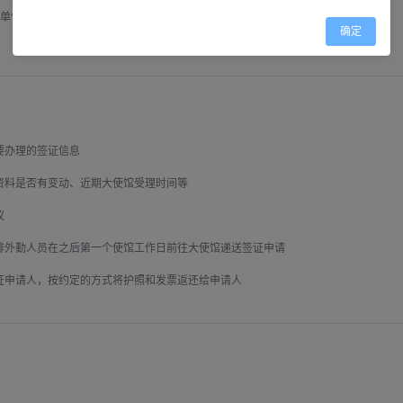
单位；

确定
办理的签证信息

料是否有变动、近期大使馆受理时间等



外勤人员在之后第一个使馆工作日前往大使馆递送签证申请

申请人，按约定的方式将护照和发票返还给申请人
