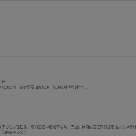
表；

快递公司，或者需要加急快递，快递费用请您到付）。

属于协助办理性质，您的签证申请是否成功，完全由该国的签证官根据您递交的申请
偿的责任和义务；
