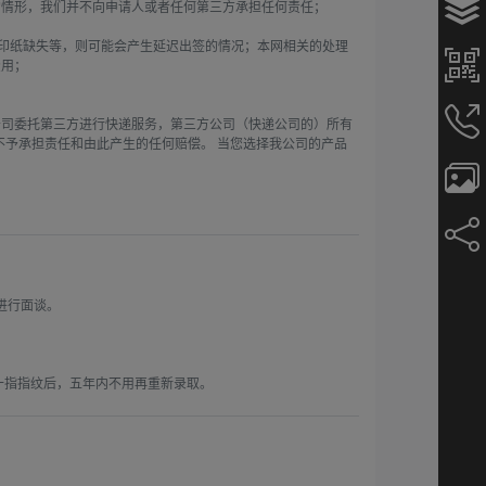
情形，我们并不向申请人或者任何第三方承担任何责任；

打印纸缺失等，则可能会产生延迟出签的情况；本网相关的处理
用；

公司委托第三方进行快递服务，第三方公司（快递公司的）所有
不予承担责任和由此产生的任何赔偿。 当您选择我公司的产品
行面谈。

取十指指纹后，五年内不用再重新录取。