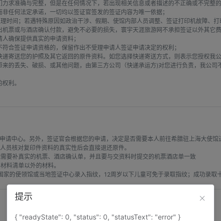
们力求准确与完整，但是在任何情况下，若出现相关信息或者描述的不正确或不完整的
非任何法定承诺，一切均以签证官签发的签证内容为唯一依据；

的处理时间；若遇特殊原因如政治干涉、假期、使馆内部人员调整、签证打印机故障、
出机票或与酒店确认付款，避免不必要的损失，寰宇天涯旅游网不承担签证以外其它费
人确保提供真实的申请资料；

符合签证申请资格的，保留作出不受理申请人签证申请决定的权利；

快递寄送您的护照及其它返回的原件资料。如您选择快递寄送方式，则表示您授权我
来的丢失、破损、或其他问题，由第三方公司（快递承运方)对您进行负责，我公司
权利。

申请中心。另外，签证官会根据您的申请，决定是否需要本人前往希腊驻上海大使馆进
人员核对复印件资料的真实性后会直接退还原件。

需要补真实的机票、酒店确认单，并且要与交资料时提交的机票酒店单一致

材料清单以外的材料。

的地国家的使领馆或当地签证中心录入指纹，12周岁以下儿童可免于录取指纹；成功录
提示
{ "readyState": 0, "status": 0, "statusText": "error" }