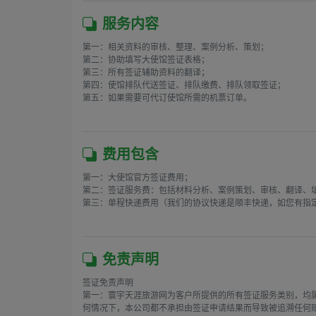
服务内容
第一：相关资料的审核、整理、案例分析、策划；

第二：协助填写大使馆签证表格；

第三：所有签证辅助资料的翻译；

第四：使馆排队代送签证、排队缴费、排队领取签证；

第五：如果需要可代订使馆所需的机票订单。

费用包含
第一：大使馆官方签证费用；

第二：签证服务费：包括材料分析、案例策划、审核、翻译、填
第三：单程快递费用（我们的协议快递是顺丰快递，如您有指定
免责声明
签证免责声明

第一：寰宇天涯旅游网为客户所提供的所有签证服务类别，均
何情况下，本公司都不承担由签证申请结果而导致被追溯任何赔