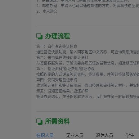
1、亲自递送：申请人可以亲自前往我单位递交签证资料；

2、邮递办理：申请人也可以通过邮递的方式，将资料快递至我
3、本人递交

办理流程
第一：自行查询签证信息

通过签证快搜功能，输入国家地区中文名称，可查询到您所需要
第二：来电或在线核对签证资料

与签证客服沟通，了解需要办理签证的最新信息，如近期签证资
第三：签证资料/签证费用/签证协议

按照约定的方式递交签证资料、签证费用，并签订签证服务协议
第四：使馆受理签证申请

收到签证资料和签证费用后，当日整理和审核签证材料，并安排
第五：通知签证结果，返还护照

签证办理结束，在使馆领取护照后，我们将在第一时间通知签证
所需资料
在职人员
无业人员
退休人员
学生