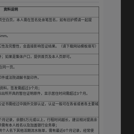
资料说明
2页空白页，本人需在签名处亲笔签名，如有旧护照请一起提
5mm。
实性及完整性，会直接影响签证结果。（请下载网站模板填写）
件；如果是集体户口，提供首页及本人页即可。
在同一页。
印件或法院调解书复印件。
该资料，签发需超过3个月；
派出所开具的暂住证明原件，显示居住时间需超过3个月。
公证书需经过中国外交部认证，认证一般可在各省或者各主要城
个月记录，余额5万元或以上，行程时间越长，建议相对提高余
单需有本人姓名以及加盖银行业务章；
供个人名下其他活期流水账单，需有最近6个月记录，经常使