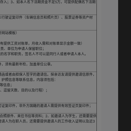
存入；3、如本人名下活期资金不足5万，可提供配偶名下活期
车行驶证复印件（车辆信息页和照片页）、股票证券等资产材
考网站模板）
如有提供工资对账单，月收入需和对账单显示金额一致）
负责、单位为申请人保留职位；
人的名字和职务，签名人不可以是同行人或者申请人本人。
件，须有最新年检，加盖单位公章。
请函或者由担保人签字的邀请信。探亲访友请提供邀请信原件，
，护照信息等联系信息，内容须包括：
期等信息；
段、逗留天数、目的以及行程）；
可证复印件，非外方国籍的邀请人需提供有效签证页复印件；
方合照原件、来往书信等资料；2、如邀请人为学生，还需要提供
邀请人为在职人员，还需要提供邀请人的工作收入证明以及近3