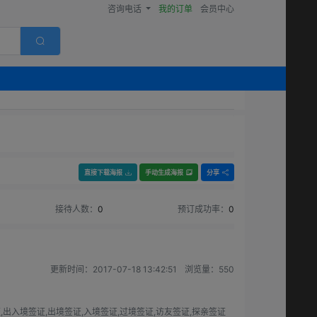
咨询电话
我的订单
会员中心
直接下载海报
手动生成海报
分享
接待人数：
0
预订成功率：
0
）
更新时间：
2017-07-18 13:42:51
浏览量：
550
,出入境签证,出境签证,入境签证,过境签证,访友签证,探亲签证