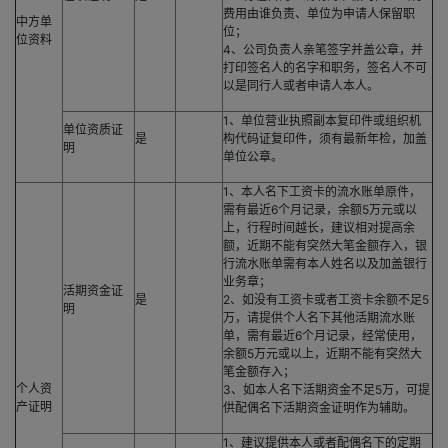
费用由谁负责、单位为申请人保留职
中方单
位；
位资料
4、公司负责人亲笔签字并盖公章，并
打印签名人的名字和职务，签名人不可
以是同行人或者申请人本人。
1、单位营业执照副本复印件或组织机
单位资质证
是
构代码证复印件，须有最新年检，加盖
明
单位公章。
1、本人名下工资卡的流水账单原件，
需有最近6个月记录，余额5万元或以
上，行程时间越长，建议相对提高余
额，近期不能有突然大笔金额存入，银
行流水账单需有本人姓名以及加盖银行
业务章；
活期资金证
是
2、如没有工资卡或者工资卡余额不足5
明
万，请提供个人名下其他活期流水账
单，需有最近6个月记录，经常使用，
余额5万元或以上，近期不能有突然大
笔金额存入；
个人资
3、如本人名下活期资金不足5万，可提
产证明
供配偶名下活期资金证明作为辅助。
1、建议提供本人或者配偶名下的定期