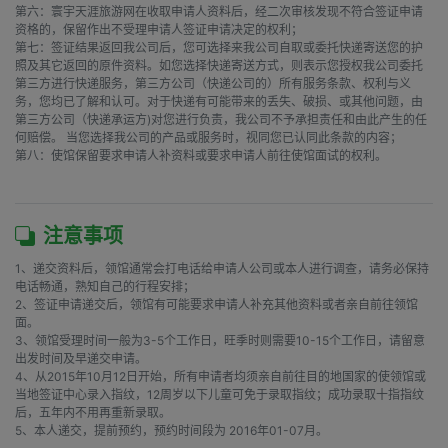
第六：寰宇天涯旅游网在收取申请人资料后，经二次审核发现不符合签证申请
资格的，保留作出不受理申请人签证申请决定的权利；

第七：签证结果返回我公司后，您可选择来我公司自取或委托快递寄送您的护
照及其它返回的原件资料。如您选择快递寄送方式，则表示您授权我公司委托
第三方进行快递服务，第三方公司（快递公司的）所有服务条款、权利与义
务，您均已了解和认可。对于快递有可能带来的丢失、破损、或其他问题，由
第三方公司（快递承运方)对您进行负责，我公司不予承担责任和由此产生的任
何赔偿。 当您选择我公司的产品或服务时，视同您已认同此条款的内容；

第八：使馆保留要求申请人补资料或要求申请人前往使馆面试的权利。

注意事项
1、递交资料后，领馆通常会打电话给申请人公司或本人进行调查，请务必保持
电话畅通，熟知自己的行程安排；

2、签证申请递交后，领馆有可能要求申请人补充其他资料或者亲自前往领馆
面。

3、领馆受理时间一般为3-5个工作日，旺季时则需要10-15个工作日，请留意
出发时间及早递交申请。

4、从2015年10月12日开始，所有申请者均须亲自前往目的地国家的使领馆或
当地签证中心录入指纹，12周岁以下儿童可免于录取指纹；成功录取十指指纹
后，五年内不用再重新录取。
