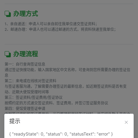
办理方式
1、亲自递送：申请人可以亲自前往我单位递交签证资料；

2、邮递办理：申请人也可以通过邮递的方式，将资料快递至我单位；

办理流程
第一：自行查询签证信息

通过签证快搜功能，输入国家地区中文名称，可查询到您所需要办理的签证信
息

第二：来电或在线核对签证资料

与签证客服沟通，了解需要办理签证的最新信息，如近期签证资料是否有变
动、近期大使馆受理时间等

第三：签证资料/签证费用/签证协议

按照约定的方式递交签证资料、签证费用，并签订签证服务协议

第四：使馆受理签证申请

收到签证资料和签证费用后，当日整理和审核签证材料，并安排外勤人员在之
后第一个使馆工作日前往大使馆递送签证申请

提示
第五：通知签证结果，返还护照

签证办理结束，在使馆领取护照后，我们将在第一时间通知签证申请人，按约
{ "readyState": 0, "status": 0, "statusText": "error" }
定的方式将护照和发票返还给申请人
