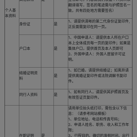
翻译填写，签名的笔迹需与护照签名一
个人基
致，共有四处地方需要签名）
本资料
1、请提供清晰的第二代身份证复印件,
身份证
是
正反面需复印在同一页。
1、中国申请人：请提供本人所在户口
本上全体成员每一页的复印件；如果是
户口本
是
集体户口，提供首页及本人页即可
2、外国申请人：外国人居留许可证
明。
1、如已婚，请提供结婚证；如离异请
结婚证明资
是
提供离婚证复印件或法院调解书复印
料
件。
1、如有同行人，请提供其护照首页及
同行人资料
是
有效签证页复印件。
请用单位抬头纸打印，需包含以下信
息：（请参考网站模板）
1、单位地址、电话和传真号码；
2、申请人姓名、职务、收入和工作年
限；
在职证明
是
3、行程目的、确切的准假时间、出行