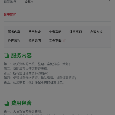
送签地点：
成都市
暂无团期
服务内容
费用包含
免责声明
注意事项
办理方式
办理流程
资料说明
文档下载(
11
)
服务内容
第一：相关资料的审核、整理、案例分析、策划；

第二：协助填写大使馆签证表格；

第三：所有签证辅助资料的翻译；

第四：使馆排队代送签证、排队缴费、排队领取签证；

第五：如果需要可代订使馆所需的机票订单。

费用包含
第一：大使馆官方签证费用；
