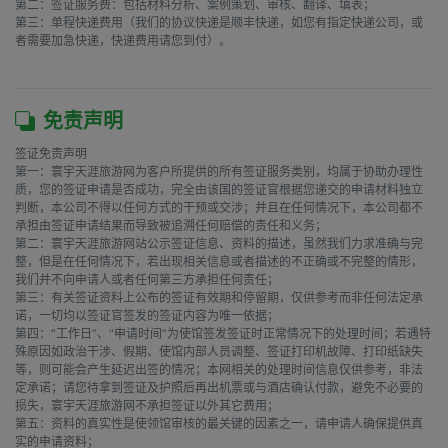
第二：签证服务费：包括材料分析、案例策划、审核、翻译、填表；

第三：单程快递费用（我们的协议快递是顺丰快递，如您有指定快递公司，或
者需要加急快递，快递费用请您到付）。

免责声明
签证免责声明

第一：寰宇天涯旅游网为客户所提供的所有签证服务类别，均属于协助办理性
质，您的签证申请是否成功，完全由该国的签证官根据您递交的申请材料独立
判断，本公司不得以任何方式的干预或交涉；并且在任何情况下，本公司都不
承担由签证申请结果而导致被追溯任何赔偿的责任和义务；

第二：寰宇天涯旅游网站公示签证信息、资料的描述，虽然我们力求准确与完
整，但是在任何情况下，若出现相关信息或者描述的不正确或不完整的情形，
我们并不向申请人或者任何第三方承担任何责任；

第三：有关签证资料上公布的签证有效期和停留期，仅供参考而非任何法定承
诺，一切均以签证官签发的签证内容为唯一依据；

第四：“工作日”、“申请时间”为使馆签发签证时正常情况下的处理时间；若遇特
殊原因如政治干涉、假期、使馆内部人员调整、签证打印机故障、打印纸缺失
等，则可能会产生延迟出签的情况；本网相关的处理时间信息仅供参考，非法
定承诺；请您待拿到签证及护照后再出机票或与酒店确认付款，避免不必要的
损失，寰宇天涯旅游网不承担签证以外其它费用；

第五：资料的真实性是使领馆审核的最关键的因素之一，请申请人确保提供真
实的申请资料；
