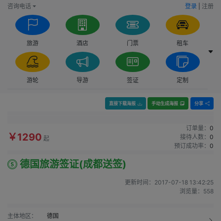
咨询电话
登录
|
注册
旅游
酒店
门票
租车
游轮
导游
签证
定制
直接下载海报
手动生成海报
分享
订单量：
0
￥1290
接待人数：
0
起
预订成功率：
0
德国旅游签证(成都送签)
更新时间：
2017-07-18 13:42:25
浏览量：
558
主体地区：
德国