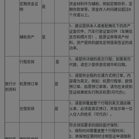
定期资金证
资金材料作为辅助，例如定期存折、定
是
明
期存款单等，资金存入时间建议超过6
个月或以上。
1、建议提供本人或者配偶名下的房产
证复印件、汽车行驶证复印件（车辆信
辅助资产
是
息页和照片页）、股票证券等资产材
料，资产提供的越充足将提高签证的成
功率。
1、请提供详细的英文行程；如需我司
行程安排
是
代做，请至少提供游览城市和日期。
1、请提供全程的交通方式预订单，内
容需为英文，例如：机票行程单、欧铁
旅行计
机票预订单
是
预订单、船票预订单等，请勿在未获知
划资料
签证结果就先行购买机票(可代办)；
1、请提供覆盖整个行程的英文酒店确
住宿安排
是
认单，必须是真实预订，并显示每一位
入住人的姓名（可代办）。
符合领馆要求的国际医疗保险：
1、保险时间需覆盖整个行程时间；
2、承保地区需同时注明签证申请国和