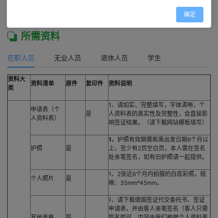
确定
所需资料
在职人员
无业人员
退休人员
学生
资料大
资料清单
原件
复印件
资料说明
类
1、请如实、完整填写，字体清晰，个
申请表（个
是
人资料表的真实性及完整性，会直接影
人资料表）
响签证结果。（请下载网站模板填写）
1
、
护照有效期需距离出发日期6个月以
护照
是
上，至少有2页空白页，本人需在签名
处亲笔签名，如有旧护照请一起提供。
1、2张近6个月内拍摄的白底彩照，规
个人照片
是
格：35mm*45mm。
1、请下载德国签证代交委托书、签证
申请表，并由客人亲笔签名（客人只需
其他表格
是
签名即可，内容由我们根据个人资料表