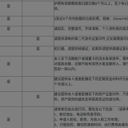
护照有效期需距离归国日期6个月以上，至少有
是
供。
是
2张近6个月内拍摄的白底彩照，规格：35mm*4
是
请如实、完整填写，字体清晰，个人资料表的真
是
请提供清晰的第二代身份证复印件,正反面需复印
是
如已婚，请提供结婚证；如离异请提供离婚证复
本人名下活期帐户或储蓄卡的流水账单原件，需
是
对提高余额，近期不能有突然大笔金额存入，银
签前一周以内；
建议提供本人或者配偶名下的定期资金材料作为
是
个月或以上。
建议提供本人或者配偶名下的房产证复印件、汽
是
料，资产提供的越充足将提高签证的成功率。
请用单位抬头纸打印，需包含以下信息：（请参
1、单位地址、电话和传真号码；
是
2、申请人姓名、职务、月收入和工作年限；
3、行程目的、确切的准假时间、出行费用由谁