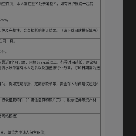
2页空白页，本人需在签名处亲笔签名，如有旧护照请一起提
5mm。
实性及完整性，会直接影响签证结果。（请下载网站模板填写）
在同一页。
印件。
有最近6个月记录，余额5万元或以上，行程时间越长，建议相
行流水账单需有本人姓名以及加盖银行业务章。打印日期需为送
辅助，例如定期存折、定期存款单等，资金存入时间建议超过6
车行驶证复印件（车辆信息页和照片页）、股票证券等资产材
考网站模板）
负责、单位为申请人保留职位；