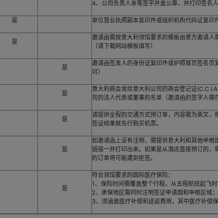
4、公司负责人亲笔签字并盖公章，并打印签名
是
单位营业执照副本复印件或组织机构代码证复印
邀请函需按意大利领馆要求的模板由意方邀请人
是
（请下载网站模板填写）
邀请函签发人的身份证复印件或护照首页签名页
是
可）
意大利商会发给意大利公司的商会登记证(C.C.I.A.
是
司的法人代表或董事的名单（邀请函的签字人需
请提供全程的交通方式预订单，内容需为英文，
是
签证结果就先行购买机票。
如邀请函上没有注明，需提供意大利和其他申根
是
链接一并打印出来。如果是从酒店直接预订的，
的订单将可能遭到拒签。
符合领馆要求的国际医疗保险：
1、保险时间需覆盖整个行程，从去程航班起飞
是
2、承保地区需同时注明签证申请国和申根区域
3、须涵盖医疗补偿和送返费用，其中医疗补偿保