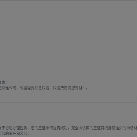
表；

快递公司，或者需要加急快递，快递费用请您到付）。

属于协助办理性质，您的签证申请是否成功，完全由该国的签证官根据您递交的申请
偿的责任和义务；
