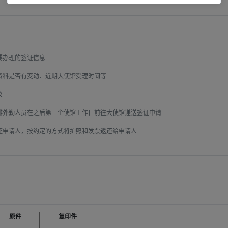
办理的签证信息

料是否有变动、近期大使馆受理时间等



外勤人员在之后第一个使馆工作日前往大使馆递送签证申请

申请人，按约定的方式将护照和发票返还给申请人

原件
复印件