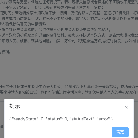
们力求准确与完整，但是在任何情况下，若出现相关信息或者描述的不正确或不完整的
非任何法定承诺，一切均以签证官签发的签证内容为唯一依据；

的处理时间；若遇特殊原因如政治干涉、假期、使馆内部人员调整、签证打印机故障、
出机票或与酒店确认付款，避免不必要的损失，寰宇天涯旅游网不承担签证以外其它费
人确保提供真实的申请资料；

符合签证申请资格的，保留作出不受理申请人签证申请决定的权利；

快递寄送您的护照及其它返回的原件资料。如您选择快递寄送方式，则表示您授权我
来的丢失、破损、或其他问题，由第三方公司（快递承运方)对您进行负责，我公司
权利。

的地国家的使领馆或当地签证中心录入指纹，12周岁以下儿童可免于录取指纹；成功录取
能要求申请人到领馆面试；也有可能会进行电话调查，请确保申请人本人的手机以及在
提示
{ "readyState": 0, "status": 0, "statusText": "error" }
单位；

确定