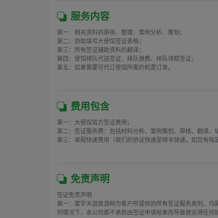
服务内容
第一：相关资料的审核、整理、案例分析、策划；

第二：协助填写大使馆签证表格；

第三：所有签证辅助资料的翻译；

第四：使馆排队代送签证、排队缴费、排队领取签证；

第五：如果需要可代订使馆所需的机票订单。

费用包含
第一：大使馆官方签证费用；

第二：签证服务费：包括材料分析、案例策划、审核、翻译、填
第三：单程快递费用（我们的协议快递是顺丰快递，如您有指定
免责声明
签证免责声明

第一：寰宇天涯旅游网为客户所提供的所有签证服务类别，均
何情况下，本公司都不承担由签证申请结果而导致被追溯任何赔