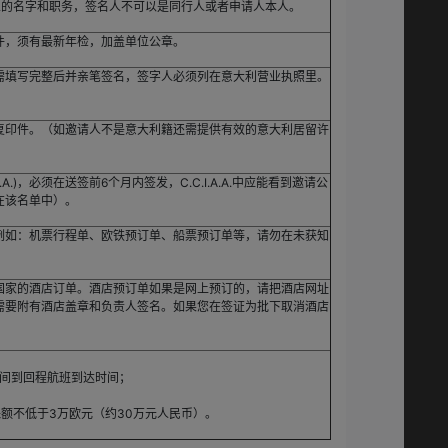
人的名字和职务，签名人不可以是同行人或者申请人本人。
件，须有最新年检，加盖单位公章。
需填写完整后并亲笔签名，签字人必须列在意大利营业执照里。
复印件。（如邀请人不是意大利籍还需提供有效的意大利居留许
A.)，必须在送签前6个月内签发，C.C.I.A.A.中应能看到邀请公
在该名单中）。
例如：机票行程单、欧铁预订单、船票预订单等，请勿在未获知
国家的酒店订单。酒店预订单如果是网上预订的，请把酒店网址
需要附有酒店盖章和负责人签名。如果您在签证为批下取消酒店
时间到回程航班到达时间；
；
额不低于3万欧元（约30万元人民币）。