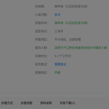
有效期：
按申请（以实际签发为准）
入境次数：
多次
停留时间：
按申请（以实际签发为准）
送签地点：
上海市
所属领区：
不分领区，全国受理
面向人群：
适用于户口所在地或常住地为中国的人群
办理时长：
5-7个工作日
是否面试：
需要面试
受理地区：
中国
办理方式
办理流程
资料说明
文档下载(
6
)