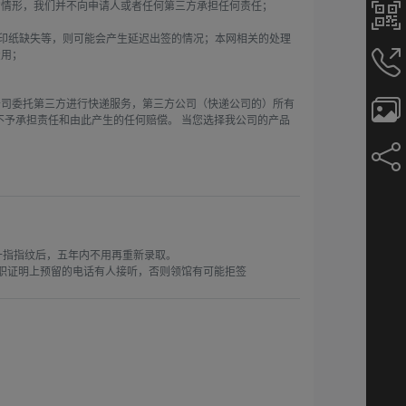
情形，我们并不向申请人或者任何第三方承担任何责任；

打印纸缺失等，则可能会产生延迟出签的情况；本网相关的处理
用；

公司委托第三方进行快递服务，第三方公司（快递公司的）所有
不予承担责任和由此产生的任何赔偿。 当您选择我公司的产品
十指指纹后，五年内不用再重新录取。

职证明上预留的电话有人接听，否则领馆有可能拒签