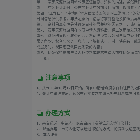
第二：寰宇天涯旅游网站公示签证信息、资料的描述，虽然我
第三：有关签证资料上公布的签证有效期和停留期，仅供参考而
第四：“工作日”、“申请时间”为使馆签发签证时正常情况下
时间信息仅供参考，非法定承诺；请您待拿到签证及护照后再
第五：资料的真实性是使领馆审核的最关键的因素之一，请申请
第六：寰宇天涯旅游网在收取申请人资料后，经二次审核发现不
第七：签证结果返回我公司后，您可选择来我公司自取或委托
服务条款、权利与义务，您均已了解和认可。对于快递有可能带
或服务时，视同您已认同此条款的内容；

第八：使馆保留要求申请人补资料或要求申请人前往使馆面试的
        &n
注意事项
1、从2015年10月12日开始，所有申请者均须亲自前往目
2、签证申请递交后，领馆有可能要求申请人补充材料或有可
办理方式
1、亲自递送：申请人可以亲自前往我单位递交签证资料；

2、邮递办理：申请人也可以通过邮递的方式，将资料快递至我
3、本人递交
