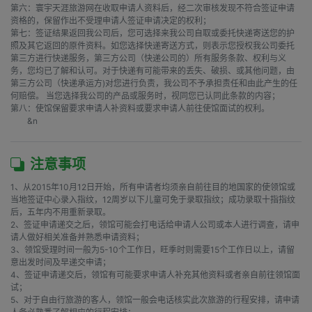
第六：寰宇天涯旅游网在收取申请人资料后，经二次审核发现不符合签证申请
资格的，保留作出不受理申请人签证申请决定的权利；

第七：签证结果返回我公司后，您可选择来我公司自取或委托快递寄送您的护
照及其它返回的原件资料。如您选择快递寄送方式，则表示您授权我公司委托
第三方进行快递服务，第三方公司（快递公司的）所有服务条款、权利与义
务，您均已了解和认可。对于快递有可能带来的丢失、破损、或其他问题，由
第三方公司（快递承运方)对您进行负责，我公司不予承担责任和由此产生的任
何赔偿。 当您选择我公司的产品或服务时，视同您已认同此条款的内容；

第八：使馆保留要求申请人补资料或要求申请人前往使馆面试的权利。

        &n
注意事项
1、从2015年10月12日开始，所有申请者均须亲自前往目的地国家的使领馆或
当地签证中心录入指纹，12周岁以下儿童可免于录取指纹；成功录取十指指纹
后，五年内不用重新录取。

2、签证申请递交之后，领馆可能会打电话给申请人公司或本人进行调查，请申
请人做好相关准备并熟悉申请资料；

3、领馆受理时间一般为5-10个工作日，旺季时则需要15个工作日以上，请留
意出发时间及早递交申请；

4、签证申请递交后，领馆有可能要求申请人补充其他资料或者亲自前往领馆面
试；

5、对于自由行旅游的客人，领馆一般会电话核实此次旅游的行程安排，请申请