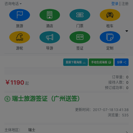
咨询电话
登录
|
注册
旅游
酒店
门票
租车
游轮
导游
签证
定制
直接下载海报
手动生成海报
分享
订单量：
0
￥1190
接待人数：
0
起
预订成功率：
0
瑞士旅游签证（广州送签）
更新时间：
2017-07-18 13:41:38
浏览量：
535
主体地区：
瑞士