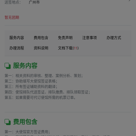
送签地点：
广州市
暂无团期
服务内容
费用包含
免责声明
注意事项
办理方式
办理流程
资料说明
文档下载(
11
)
服务内容
第一：相关资料的审核、整理、案例分析、策划；

第二：协助填写大使馆签证表格；

第三：所有签证辅助资料的翻译；

第四：使馆排队代送签证、排队缴费、排队领取签证；

第五：如果需要可代订使馆所需的机票订单。

费用包含
第一：大使馆官方签证费用；
