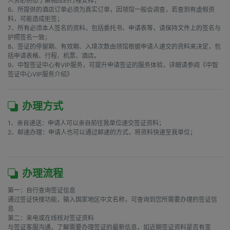
人务必熟悉了解相应的行程安排；

6、所提供的酒店订单必须为真实订单，因领馆一般会调查，若查到有虚假资
料，可能造成拒签；

7、所有必须本人签名的资料，包括委托书、申请表等，请保持文件上的签名与
护照签名一致；

8、签证的停留期、有效期、入境次数由领馆根据申请人递交的资料来决定，包
括申请表格、行程、机票、酒店。

9、中智签证中心有VIP服务，可提升申请签证的服务体验，详细请参阅《中智
签证中心VIP服务介绍》
办理方式
1、亲自递送：申请人可以亲自前往我单位递交签证资料；

2、邮递办理：申请人也可以通过邮递的方式，将资料快递至我单位；

办理流程
第一：自行查询签证信息

通过签证快搜功能，输入国家地区中文名称，可查询到您所需要办理的签证信
息

第二：来电或在线核对签证资料

与签证客服沟通，了解需要办理签证的最新信息，如近期签证资料是否有变