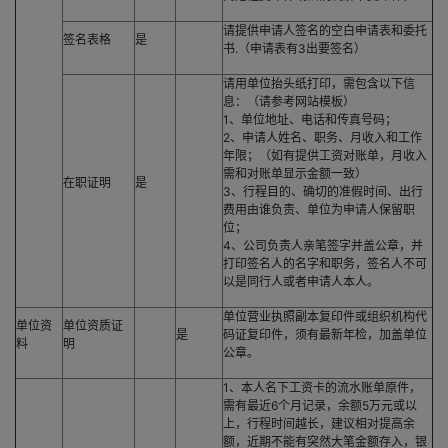
请提供申请人签名的空白申请表和委托
签名表格
是
书.（申请表有3出要签名）
请用单位抬头纸打印，需包含以下信
息：（请参考网站模板）
1、单位地址、电话和传真号码；
2、申请人姓名、职务、月收入和工作
年限；（如有提供工资对账单，月收入
需和对账单显示金额一致）
在职证明
是
3、行程目的、确切的准假时间、出行
费用由谁负责、单位为申请人保留职
位；
4、公司负责人亲笔签字并盖公章，并
打印签名人的名字和职务，签名人不可
以是同行人或者申请人本人。
单位营业执照副本复印件或组织机构代
单位资
单位资质证
是
码证复印件，须有最新年检，加盖单位
料
明
公章。
1、本人名下工资卡的流水账单原件，
需有最近6个月记录，余额5万元或以
上，行程时间越长，建议相对提高余
额，近期不能有突然大笔金额存入，银