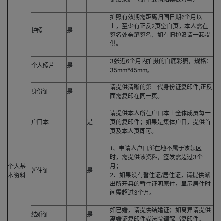
护照有效期需距离归国日期6个月以
上，至少有正反2页空白页，本人需在
护照
是
签名处亲笔签名，如有旧护照请一起提
供。
3张近6个月内拍摄的白底彩照，规格：
个人照片
是
35mm*45mm。
请提供清晰的第二代身份证复印件,正反
身份证
是
面需复印在同一页。
请提供本人所在户口本上全体成员每一
户口本
是
页的复印件；如果是集体户口，提供首
页及本人页即可。
1、申请人户口所在地不属于该领区
时，需提供该资料，签发需超过3个
月；
个人基
暂住证
是
2、如果没有暂住证/居住证，请提供派
本资料
出所开具的暂住证明原件，显示居住时
间需超过3个月。
如已婚，请提供结婚证；如离异请提供
结婚证
是
离婚证复印件或法院调解书复印件。