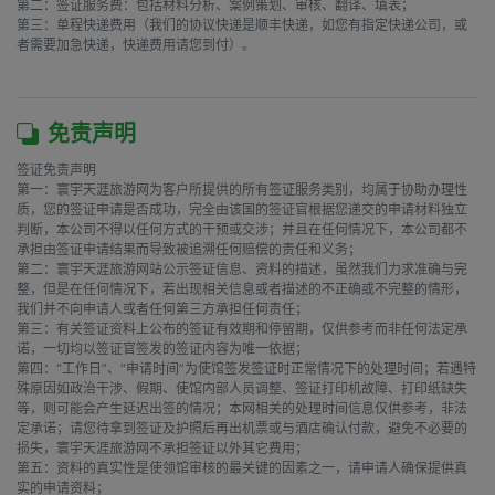
第二：签证服务费：包括材料分析、案例策划、审核、翻译、填表；

第三：单程快递费用（我们的协议快递是顺丰快递，如您有指定快递公司，或
者需要加急快递，快递费用请您到付）。

免责声明
签证免责声明

第一：寰宇天涯旅游网为客户所提供的所有签证服务类别，均属于协助办理性
质，您的签证申请是否成功，完全由该国的签证官根据您递交的申请材料独立
判断，本公司不得以任何方式的干预或交涉；并且在任何情况下，本公司都不
承担由签证申请结果而导致被追溯任何赔偿的责任和义务；

第二：寰宇天涯旅游网站公示签证信息、资料的描述，虽然我们力求准确与完
整，但是在任何情况下，若出现相关信息或者描述的不正确或不完整的情形，
我们并不向申请人或者任何第三方承担任何责任；

第三：有关签证资料上公布的签证有效期和停留期，仅供参考而非任何法定承
诺，一切均以签证官签发的签证内容为唯一依据；

第四：“工作日”、“申请时间”为使馆签发签证时正常情况下的处理时间；若遇特
殊原因如政治干涉、假期、使馆内部人员调整、签证打印机故障、打印纸缺失
等，则可能会产生延迟出签的情况；本网相关的处理时间信息仅供参考，非法
定承诺；请您待拿到签证及护照后再出机票或与酒店确认付款，避免不必要的
损失，寰宇天涯旅游网不承担签证以外其它费用；

第五：资料的真实性是使领馆审核的最关键的因素之一，请申请人确保提供真
实的申请资料；
