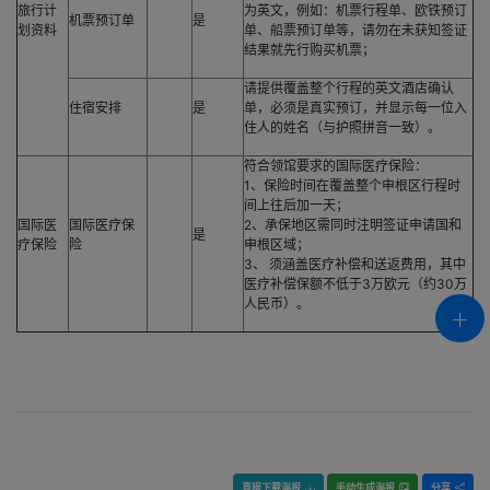
旅行计
为英文，例如：机票行程单、欧铁预订
机票预订单
是
划资料
单、船票预订单等，请勿在未获知签证
结果就先行购买机票；
请提供覆盖整个行程的英文酒店确认
住宿安排
是
单，必须是真实预订，并显示每一位入
住人的姓名（与护照拼音一致）。
符合领馆要求的国际医疗保险：
1、保险时间在覆盖整个申根区行程时
间上往后加一天；
国际医
国际医疗保
2、承保地区需同时注明签证申请国和
是
疗保险
险
申根区域；
3、 须涵盖医疗补偿和送返费用，其中
医疗补偿保额不低于3万欧元（约30万
人民币）。
直接下载海报
手动生成海报
分享