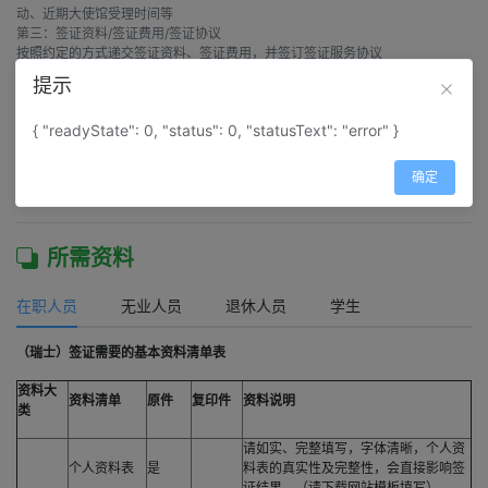
动、近期大使馆受理时间等

第三：签证资料/签证费用/签证协议

按照约定的方式递交签证资料、签证费用，并签订签证服务协议

第四：使馆受理签证申请

提示
收到签证资料和签证费用后，当日整理和审核签证材料，并安排外勤人员在之
后第一个使馆工作日前往大使馆递送签证申请

{ "readyState": 0, "status": 0, "statusText": "error" }
第五：通知签证结果，返还护照

签证办理结束，在使馆领取护照后，我们将在第一时间通知签证申请人，按约
定的方式将护照和发票返还给申请人

确定
所需资料
在职人员
无业人员
退休人员
学生
（瑞士）签证需要的基本资料清单表
资料大
资料清单
原件
复印件
资料说明
类
请如实、完整填写，字体清晰，个人资
个人资料表
是
料表的真实性及完整性，会直接影响签
证结果。（请下载网站模板填写）