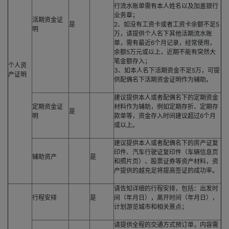
行流水账单需有本人姓名以及加盖银行
业务章；
活期资金证
是
2、如没有工资卡或者工资卡余额不足5
明
万，请提供个人名下其他活期流水账
单，需有最近6个月记录，经常使用，
余额5万元或以上，近期不能有突然大
笔金额存入；
个人资
3、如本人名下活期资金不足5万，可提
产证明
供配偶名下活期资金证明作为辅助。
建议提供本人或者配偶名下的定期资金
定期资金证
材料作为辅助，例如定期存折、定期存
是
明
款单等，资金存入时间建议超过6个月
或以上。
建议提供本人或者配偶名下的房产证复
印件、汽车行驶证复印件（车辆信息页
辅助资产
是
和照片页）、股票证券等资产材料，资
产提供的越充足将提高签证的成功率。
请告知详细的行程安排，包括：出发时
行程安排
是
间（年月日），离开时间（年月日），
计划游览城市和相关景点；
请提供全程的交通方式预订单，内容需