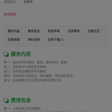
送签地点：
北京市
暂无团期
服务内容
费用包含
免责声明
注意事项
办理方式
办理流程
资料说明
文档下载(
2
)
服务内容
第一：相关资料的审核、整理、案例分析、策划；

第二：协助填写大使馆签证表格；

第三：所有签证辅助资料的翻译；

第四：使馆排队代送签证、排队缴费、排队领取签证；

第五：如果需要可代订使馆所需的机票订单。

费用包含
第一：大使馆官方签证费用；
