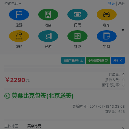
咨询电话
登录
|
注册
旅游
酒店
门票
租车
游轮
导游
签证
定制
直接下载海报
手动生成海报
分享
订单量：
0
￥2290
接待人数：
0
起
预订成功率：
0
莫桑比克包签(北京送签)
更新时间：
2017-07-18 13:33:08
浏览量：
646
主体地区：
莫桑比克