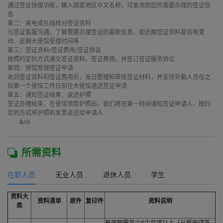
通过签证快搜功能，输入国家地区中文名称，可查询到您所需要办理的签证信
息

第二：来电或在线核对签证资料

与签证客服沟通，了解需要办理签证的最新信息，如近期签证资料是否有变
动、近期大使馆受理时间等

第三：签证资料/签证费用/签证协议

按照约定的方式递交签证资料、签证费用，并签订签证服务协议

第四：使馆受理签证申请

收到签证资料和签证费用后，当日整理和审核签证材料，并安排外勤人员在之
后第一个使馆工作日前往大使馆递送签证申请

第五：通知签证结果，返还护照

签证办理结束，在使馆领取护照后，我们将在第一时间通知签证申请人，按约
定的方式将护照和发票返还给申请人

        &nb
所需资料
在职人员
无业人员
退休人员
学生
资料大
资料清单
原件
复印件
资料说明
类
有效期需至少6个月或以上（从所申请签