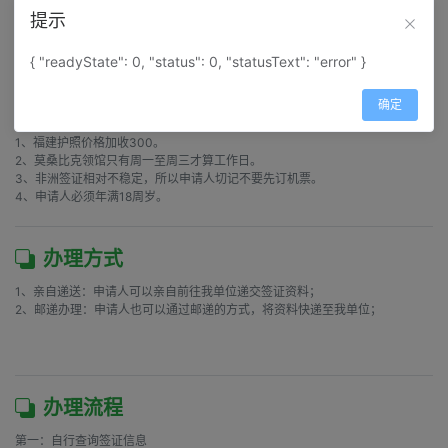
第六：寰宇天涯旅游网在收取申请人资料后，经二次审核发现不符合签证申请
提示
资格的，保留作出不受理申请人签证申请决定的权利；

am
{ "readyState": 0, "status": 0, "statusText": "error" }
确定
注意事项
1、福建护照价格加收300。

2、莫桑比克领馆只有周一至周三才算工作日。

3、非洲签证相对不稳定，所以申请人切记不要先订机票。

4、申请人必须年满18周岁。
办理方式
1、亲自递送：申请人可以亲自前往我单位递交签证资料；

2、邮递办理：申请人也可以通过邮递的方式，将资料快递至我单位；

办理流程
第一：自行查询签证信息
