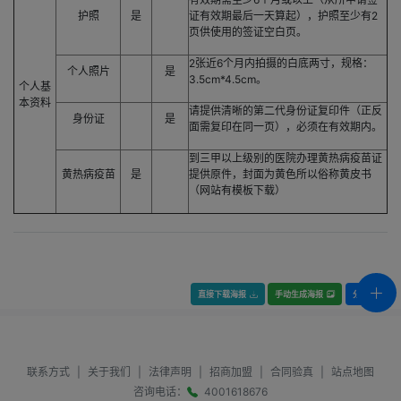
护照
是
证有效期最后一天算起），护照至少有2
页供使用的签证空白页。
2张近6个月内拍摄的白底两寸，规格：
个人照片
是
3.5cm*4.5cm。
个人基
本资料
请提供清晰的第二代身份证复印件（正反
身份证
是
面需复印在同一页），必须在有效期内。
到三甲以上级别的医院办理黄热病疫苗证
黄热病疫苗
是
提供原件，封面为黄色所以俗称黄皮书
（网站有模板下载）
直接下载海报
手动生成海报
分享
联系方式
|
关于我们
|
法律声明
|
招商加盟
|
合同验真
|
站点地图
咨询电话：
4001618676