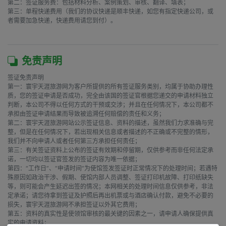
第二：签证服务费：包括材料分析、案例策划、审核、翻译、填表；

第三：单程快递费用（我们的协议快递是顺丰快递，如您有指定快递公司，或
者需要加急快递，快递费用请您到付）。

免责声明
签证免责声明

第一：寰宇天涯旅游网为客户所提供的所有签证服务类别，均属于协助办理性
质，您的签证申请是否成功，完全由该国的签证官根据您递交的申请材料独立
判断，本公司不得以任何方式的干预或交涉；并且在任何情况下，本公司都不
承担由签证申请结果而导致被追溯任何赔偿的责任和义务；

第二：寰宇天涯旅游网站公示签证信息、资料的描述，虽然我们力求准确与完
整，但是在任何情况下，若出现相关信息或者描述的不正确或不完整的情形，
我们并不向申请人或者任何第三方承担任何责任；

第三：有关签证资料上公布的签证有效期和停留期，仅供参考而非任何法定承
诺，一切均以签证官签发的签证内容为唯一依据；

第四：“工作日”、“申请时间”为使馆签发签证时正常情况下的处理时间；若遇特
殊原因如政治干涉、假期、使馆内部人员调整、签证打印机故障、打印纸缺失
等，则可能会产生延迟出签的情况；本网相关的处理时间信息仅供参考，非法
定承诺；请您待拿到签证及护照后再出机票或与酒店确认付款，避免不必要的
损失，寰宇天涯旅游网不承担签证以外其它费用；

第五：资料的真实性是使领馆审核的最关键的因素之一，请申请人确保提供真
实的申请资料；
