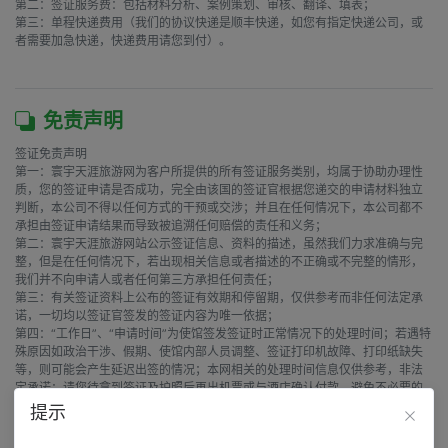
第二：签证服务费：包括材料分析、案例策划、审核、翻译、填表；

第三：单程快递费用（我们的协议快递是顺丰快递，如您有指定快递公司，或
者需要加急快递，快递费用请您到付）。

免责声明
签证免责声明

第一：寰宇天涯旅游网为客户所提供的所有签证服务类别，均属于协助办理性
质，您的签证申请是否成功，完全由该国的签证官根据您递交的申请材料独立
判断，本公司不得以任何方式的干预或交涉；并且在任何情况下，本公司都不
承担由签证申请结果而导致被追溯任何赔偿的责任和义务；

第二：寰宇天涯旅游网站公示签证信息、资料的描述，虽然我们力求准确与完
整，但是在任何情况下，若出现相关信息或者描述的不正确或不完整的情形，
我们并不向申请人或者任何第三方承担任何责任；

第三：有关签证资料上公布的签证有效期和停留期，仅供参考而非任何法定承
诺，一切均以签证官签发的签证内容为唯一依据；

第四：“工作日”、“申请时间”为使馆签发签证时正常情况下的处理时间；若遇特
殊原因如政治干涉、假期、使馆内部人员调整、签证打印机故障、打印纸缺失
等，则可能会产生延迟出签的情况；本网相关的处理时间信息仅供参考，非法
定承诺；请您待拿到签证及护照后再出机票或与酒店确认付款，避免不必要的
损失，寰宇天涯旅游网不承担签证以外其它费用；

提示
amp