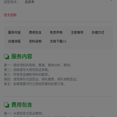
送签地点：
北京市
暂无团期
服务内容
费用包含
免责声明
注意事项
办理方式
办理流程
资料说明
文档下载(
1
)
服务内容
第一：相关资料的审核、整理、案例分析、策划；

第二：协助填写大使馆签证表格；

第三：所有签证辅助资料的翻译；

第四：使馆排队代送签证、排队缴费、排队领取签证；

第五：如果需要可代订使馆所需的机票订单。

费用包含
第一：大使馆官方签证费用；
