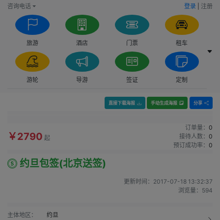
咨询电话
登录
|
注册
旅游
酒店
门票
租车
游轮
导游
签证
定制
直接下载海报
手动生成海报
分享
订单量：
0
￥2790
接待人数：
0
起
预订成功率：
0
约旦包签(北京送签)
更新时间：
2017-07-18 13:32:37
浏览量：
594
主体地区：
约旦