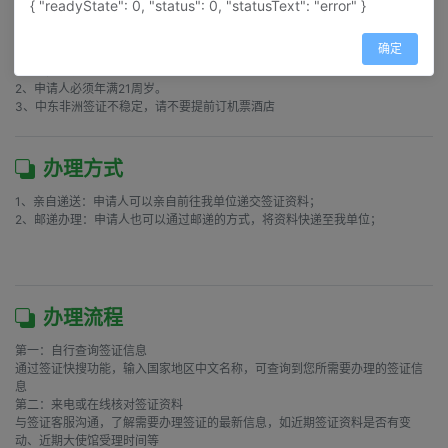
{ "readyState": 0, "status": 0, "statusText": "error" }
注意事项
确定
1、女性加收200元  

2、申请人必须年满21周岁。 

3、中东非洲签证不稳定，请不要提前订机票酒店 
办理方式
1、亲自递送：申请人可以亲自前往我单位递交签证资料；

2、邮递办理：申请人也可以通过邮递的方式，将资料快递至我单位；

办理流程
第一：自行查询签证信息

通过签证快搜功能，输入国家地区中文名称，可查询到您所需要办理的签证信
息

第二：来电或在线核对签证资料

与签证客服沟通，了解需要办理签证的最新信息，如近期签证资料是否有变
动、近期大使馆受理时间等
