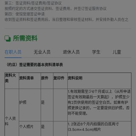
第三：签证资料/签证费用/签证协议

按照约定的方式递交签证资料、签证费用，并签订签证服务协议

第四：使馆受理签证申请

收到签证资料和签证费用后，当日整理和审核签证材料，并安排外勤人员在之
所需资料
在职人员
无业人员
退休人员
学生
儿童
（约旦）签证需要的基本资料清单表
资料大
资料清单
原件
复印件
资料说明
类
1.有效期需至少6个月或以上（从所申请
签证有效期最后一天算起），护照至少
护照
是
有2页供使用的签证空白页。如果有护
照更换记录的，一定要提供旧护照，否
则不能受理。
个人资
料
1. 2张近6个月内拍摄的白底两寸
个人照片
是
(3.5cm×4.5cm)相片