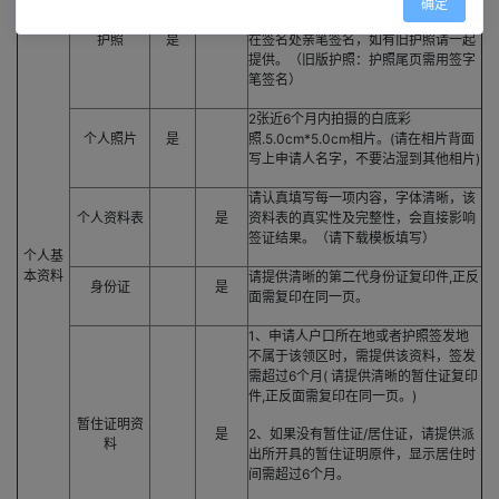
确定
期,至少有两页连续空白签证页，本人需
护照
是
在签名处亲笔签名，如有旧护照请一起
提供。（旧版护照：护照尾页需用签字
笔签名）
2张近6个月内拍摄的白底彩
个人照片
是
照.5.0cm*5.0cm相片。(请在相片背面
写上申请人名字，不要沾湿到其他相片)
请认真填写每一项内容，字体清晰，该
个人资料表
是
资料表的真实性及完整性，会直接影响
签证结果。（请下载模板填写）
个人基
本资料
请提供清晰的第二代身份证复印件,正反
身份证
是
面需复印在同一页。
1、申请人户口所在地或者护照签发地
不属于该领区时，需提供该资料，签发
需超过6个月( 请提供清晰的暂住证复印
件,正反面需复印在同一页。)
暂住证明资
是
2、如果没有暂住证/居住证，请提供派
料
出所开具的暂住证明原件，显示居住时
间需超过6个月。