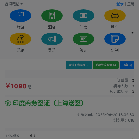
咨询电话
登录
|
注册
旅游
酒店
门票
租车
游轮
导游
签证
定制
直接下载海报
手动生成海报
分享
订单量：
0
￥1090
接待人数：
0
起
预订成功率：
0
印度商务签证（上海送签）
更新时间：
2025-06-20 13:36:30
浏览量：
618
主体地区：
印度