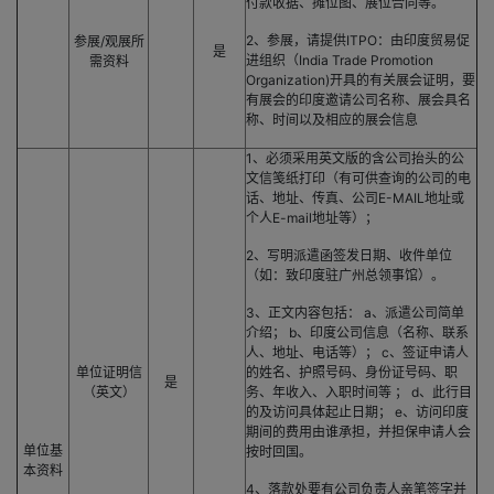
付款收据、摊位图、展位合同等。
2、参展，请提供ITPO：由印度贸易促
参展/观展所
是
进组织（India Trade Promotion
需资料
Organization)开具的有关展会证明，要
有展会的印度邀请公司名称、展会具名
称、时间以及相应的展会信息
1、必须采用英文版的含公司抬头的公
文信笺纸打印（有可供查询的公司的电
话、地址、传真、公司E-MAIL地址或
个人E-mail地址等）；
2、写明派遣函签发日期、收件单位
（如：致印度驻广州总领事馆）。
3、正文内容包括： a、派遣公司简单
介绍； b、印度公司信息（名称、联系
人、地址、电话等）； c、签证申请人
单位证明信
的姓名、护照号码、身份证号码、职
是
（英文）
务、年收入、入职时间等 ； d、此行目
的及访问具体起止日期； e、访问印度
期间的费用由谁承担，并担保申请人会
单位基
按时回国。
本资料
4、落款处要有公司负责人亲笔签字并