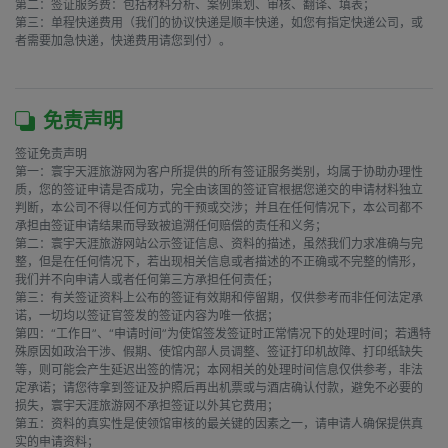
第二：签证服务费：包括材料分析、案例策划、审核、翻译、填表；

第三：单程快递费用（我们的协议快递是顺丰快递，如您有指定快递公司，或
者需要加急快递，快递费用请您到付）。

免责声明
签证免责声明

第一：寰宇天涯旅游网为客户所提供的所有签证服务类别，均属于协助办理性
质，您的签证申请是否成功，完全由该国的签证官根据您递交的申请材料独立
判断，本公司不得以任何方式的干预或交涉；并且在任何情况下，本公司都不
承担由签证申请结果而导致被追溯任何赔偿的责任和义务；

第二：寰宇天涯旅游网站公示签证信息、资料的描述，虽然我们力求准确与完
整，但是在任何情况下，若出现相关信息或者描述的不正确或不完整的情形，
我们并不向申请人或者任何第三方承担任何责任；

第三：有关签证资料上公布的签证有效期和停留期，仅供参考而非任何法定承
诺，一切均以签证官签发的签证内容为唯一依据；

第四：“工作日”、“申请时间”为使馆签发签证时正常情况下的处理时间；若遇特
殊原因如政治干涉、假期、使馆内部人员调整、签证打印机故障、打印纸缺失
等，则可能会产生延迟出签的情况；本网相关的处理时间信息仅供参考，非法
定承诺；请您待拿到签证及护照后再出机票或与酒店确认付款，避免不必要的
损失，寰宇天涯旅游网不承担签证以外其它费用；

第五：资料的真实性是使领馆审核的最关键的因素之一，请申请人确保提供真
实的申请资料；
