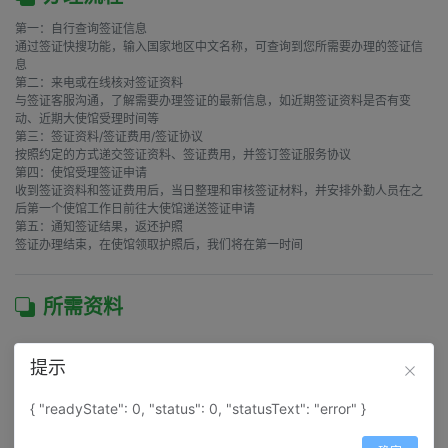
第一：自行查询签证信息

通过签证快搜功能，输入国家地区中文名称，可查询到您所需要办理的签证信
息

第二：来电或在线核对签证资料

与签证客服沟通，了解需要办理签证的最新信息，如近期签证资料是否有变
动、近期大使馆受理时间等

第三：签证资料/签证费用/签证协议

按照约定的方式递交签证资料、签证费用，并签订签证服务协议

第四：使馆受理签证申请

收到签证资料和签证费用后，当日整理和审核签证材料，并安排外勤人员在之
后第一个使馆工作日前往大使馆递送签证申请

第五：通知签证结果，返还护照

签证办理结束，在使馆领取护照后，我们将在第一时间
所需资料
在职人员
提示
资料大
资料清单
原件
复印件
资料说明
{ "readyState": 0, "status": 0, "statusText": "error" }
类
当前有效的护照原件至少190天的有效