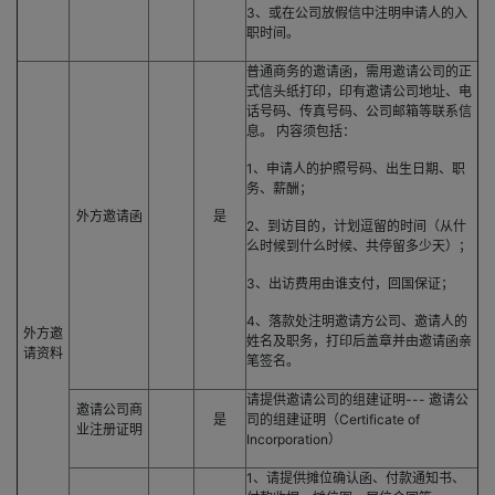
3、或在公司放假信中注明申请人的入
职时间。
普通商务的邀请函，需用邀请公司的正
式信头纸打印，印有邀请公司地址、电
话号码、传真号码、公司邮箱等联系信
息。 内容须包括：
1、申请人的护照号码、出生日期、职
务、薪酬；
外方邀请函
是
2、到访目的，计划逗留的时间（从什
么时候到什么时候、共停留多少天）；
3、出访费用由谁支付，回国保证；
4、落款处注明邀请方公司、邀请人的
外方邀
姓名及职务，打印后盖章并由邀请函亲
请资料
笔签名。
请提供邀请公司的组建证明--- 邀请公
邀请公司商
是
司的组建证明（Certificate of
业注册证明
Incorporation）
1、请提供摊位确认函、付款通知书、