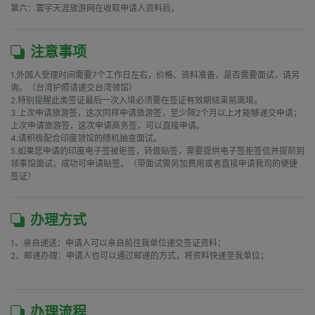
第六：寰宇天涯旅游网在收取申请人资料后，
注意事项
1.外国人受理时间需要7个工作日左右，价格、资料准备，是否需要面试，请另
询。（台湾护照请递交台湾领馆）

2.特别提醒此类签证最后一次入境必须要在签证有效期结束前离境。

3.上次申请旅游签，这次同样申请旅游签，至少隔2个月以上才能够递交申请；
上次申请旅游签，这次申请商务签，可以直接申请。

4.请积极配合印度领馆的随机抽查面试。

5.如果您申请的印度电子签被拒签，转做贴签，需要提供电子签拒签信并提前到
领事馆面试，成功可申请贴签。（带面试需另加费用或者直接申请我司的便捷
签证）
办理方式
1、亲自递送：申请人可以亲自前往我单位递交签证资料；

2、邮递办理：申请人也可以通过邮递的方式，将资料快递至我单位；

办理流程