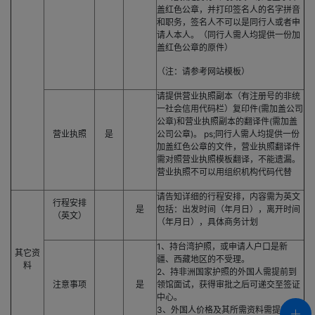
盖红色公章，并打印签名人的名字拼音
和职务，签名人不可以是同行人或者申
请人本人。（同行人需人均提供一份加
盖红色公章的原件）
（注：请参考网站模板）
请提供营业执照副本（有注册号的非统
一社会信用代码栏）复印件(需加盖公司
公章)和营业执照副本的翻译件(需加盖
营业执照
是
公司公章)。 ps;同行人需人均提供一份
加盖红色公章的文件，营业执照翻译件
需对照营业执照模板翻译，不能遗漏。
营业执照不可以用组织机构代码代替
请告知详细的行程安排，内容需为英文
行程安排
是
包括：出发时间（年月日），离开时间
（英文）
（年月日），具体商务计划
1、持台湾护照，或申请人户口是新
其它资
疆、西藏地区的不受理。
料
2、持非洲国家护照的外国人需提前到
注意事项
是
领馆面试，获得审批之后可递交至签证
中心。
3、外国人价格及其所需资料需提前咨