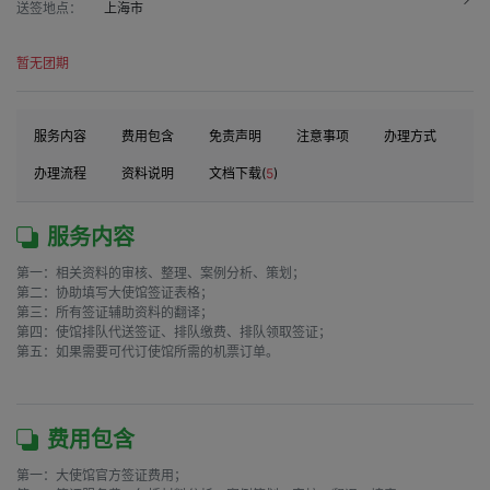
送签地点：
上海市
暂无团期
服务内容
费用包含
免责声明
注意事项
办理方式
办理流程
资料说明
文档下载(
5
)
服务内容
第一：相关资料的审核、整理、案例分析、策划；

第二：协助填写大使馆签证表格；

第三：所有签证辅助资料的翻译；

第四：使馆排队代送签证、排队缴费、排队领取签证；

第五：如果需要可代订使馆所需的机票订单。

费用包含
第一：大使馆官方签证费用；
